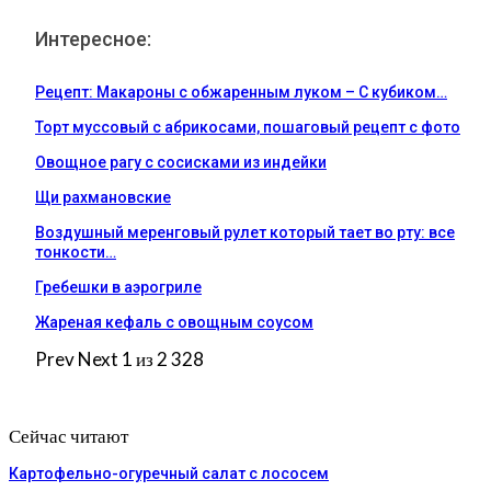
Интересное:
Рецепт: Макароны с обжаренным луком – С кубиком…
Торт муссовый с абрикосами, пошаговый рецепт с фото
Овощное рагу с сосисками из индейки
Щи рахмановские
Воздушный меренговый рулет который тает во рту: все
тонкости…
Гребешки в аэрогриле
Жареная кефаль с овощным соусом
Prev
Next
1 из 2 328
Сейчас читают
Картофельно-огуречный салат с лососем