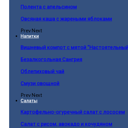
Полента с апельсином
Овсяная каша с жареными яблоками
Prev
Next
Напитки
Вишневый компот с мятой “Настоятельный
Безалкогольная Сангрия
Облепиховый чай
Смузи овощной
Prev
Next
Салаты
Картофельно-огуречный салат с лососем
Салат с рисом, авокадо и кочудяном