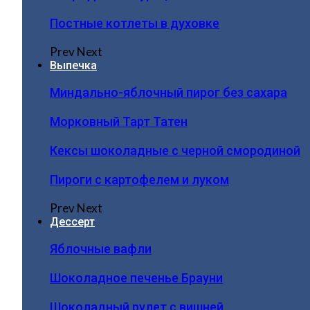
Постные котлеты в духовке
Prev
Next
Выпечка
Миндально-яблочный пирог без сахара
Морковный Тарт Татен
Кексы шоколадные с черной смородиной
Пироги c картофелем и луком
Prev
Next
Дессерт
Яблочные вафли
Шоколадное печенье Брауни
Шоколадный рулет с вишней