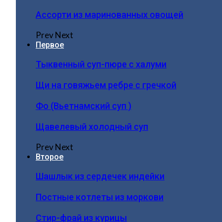
Ассорти из маринованных овощей
Prev
Next
Первое
Тыквенный суп-пюре с халуми
Щи на говяжьем ребре с гречкой
Фо (Вьетнамский суп )
Щавелевый холодный суп
Prev
Next
Второе
Шашлык из сердечек индейки
Постные котлеты из моркови
Стир-фрай из курицы