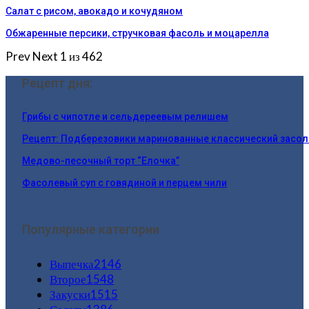
Салат с рисом, авокадо и кочудяном
Обжаренные персики, стручковая фасоль и моцарелла
Prev
Next
1 из 462
Рецепт дня:
Грибы с чипотле и сельдереевым релишем
Рецепт: Подберезовики маринованные классический засо
Медово-песочный торт “Елочка”
Фасолевый суп с говядиной и перцем чили
Популярные категории
Выпечка
2146
Второе
1548
Закуски
1515