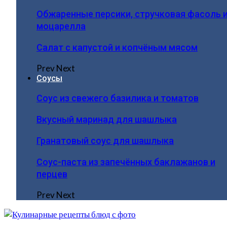
Обжаренные персики, стручковая фасоль 
моцарелла
Салат с капустой и копчёным мясом
Prev
Next
Соусы
Соус из свежего базилика и томатов
Вкусный маринад для шашлыка
Гранатовый соус для шашлыка
Соус-паста из запечённых баклажанов и
перцев
Prev
Next