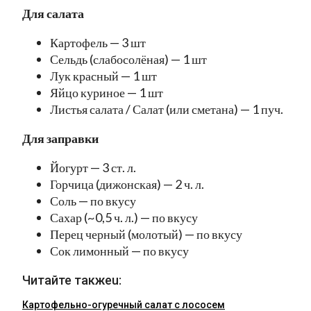
Для салата
Картофель — 3 шт
Сельдь (слабосолёная) — 1 шт
Лук красный — 1 шт
Яйцо куриное — 1 шт
Листья салата / Салат (или сметана) — 1 пуч.
Для заправки
Йогурт — 3 ст. л.
Горчица (дижонская) — 2 ч. л.
Соль — по вкусу
Сахар (~0,5 ч. л.) — по вкусу
Перец черный (молотый) — по вкусу
Сок лимонный — по вкусу
Читайте такжеu:
Картофельно-огуречный салат с лососем