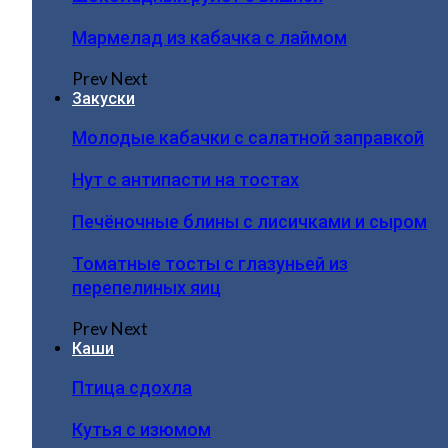
Мармелад из кабачка с лаймом
Prev
Next
Закуски
Молодые кабачки с салатной заправкой
Нут с антипасти на тостах
Печёночные блины с лисичками и сыром
Томатные тосты с глазуньей из
перепелиных яиц
Prev
Next
Каши
Птица сдохла
Кутья с изюмом