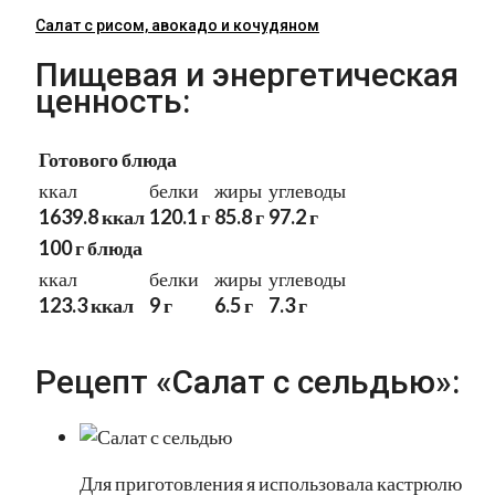
Салат с рисом, авокадо и кочудяном
Пищевая и энергетическая
ценность:
Готового блюда
ккал
белки
жиры
углеводы
1639.8 ккал
120.1 г
85.8 г
97.2 г
100 г блюда
ккал
белки
жиры
углеводы
123.3 ккал
9 г
6.5 г
7.3 г
Рецепт «Салат с сельдью»:
Для приготовления я использовала кастрюлю