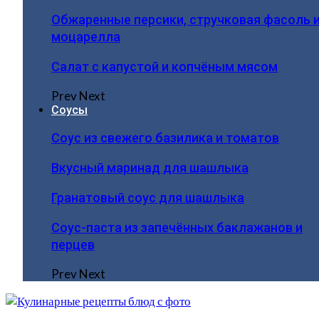
Обжаренные персики, стручковая фасоль 
моцарелла
Салат с капустой и копчёным мясом
Prev
Next
Соусы
Соус из свежего базилика и томатов
Вкусный маринад для шашлыка
Гранатовый соус для шашлыка
Соус-паста из запечённых баклажанов и
перцев
Prev
Next