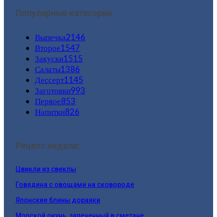
Популярные категории
Выпечка
2146
Второе
1547
Закуски
1515
Салаты
1386
Дессерт
1145
Заготовки
993
Первое
853
Напитки
826
Рецепт недели:
Цвикли из свеклы
Говядина с овощами на сковороде
Японские блины дораяки
Морской окунь, запеченный в сметане