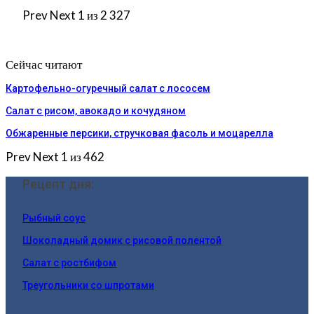
Prev
Next
1 из 2 327
Сейчас читают
Картофельно-огуречный салат с лососем
Салат с рисом, авокадо и кочудяном
Обжаренные персики, стручковая фасоль и моцарелла
Prev
Next
1 из 462
Рецепт дня:
Рыбный соус
Шоколадный домик с рисовой полентой
Салат с ростбифом
Треугольники со шпротами