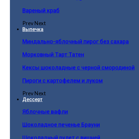
Вареный краб
Prev
Next
Выпечка
Миндально-яблочный пирог без сахара
Морковный Тарт Татен
Кексы шоколадные с черной смородиной
Пироги c картофелем и луком
Prev
Next
Дессерт
Яблочные вафли
Шоколадное печенье Брауни
Шоколадный рулет с вишней