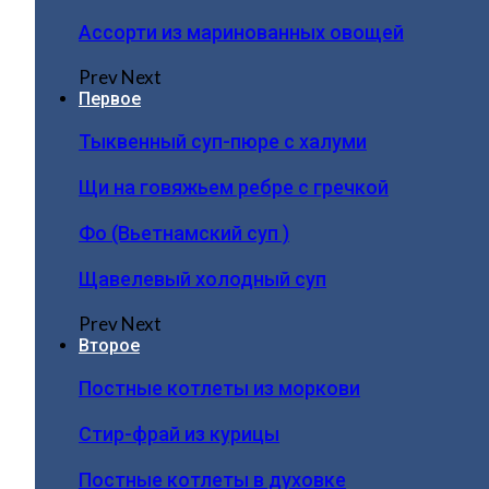
Ассорти из маринованных овощей
Prev
Next
Первое
Тыквенный суп-пюре с халуми
Щи на говяжьем ребре с гречкой
Фо (Вьетнамский суп )
Щавелевый холодный суп
Prev
Next
Второе
Постные котлеты из моркови
Стир-фрай из курицы
Постные котлеты в духовке