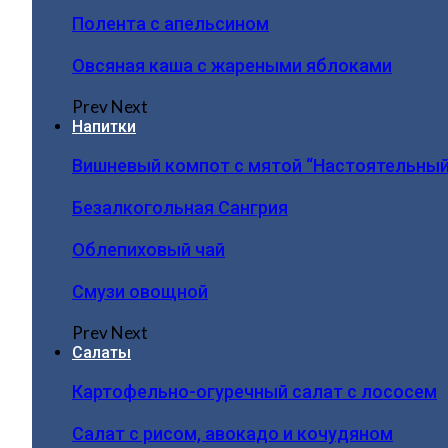
Полента с апельсином
Овсяная каша с жареными яблоками
Prev
Next
Напитки
Вишневый компот с мятой “Настоятельный
Безалкогольная Сангрия
Облепиховый чай
Смузи овощной
Prev
Next
Салаты
Картофельно-огуречный салат с лососем
Салат с рисом, авокадо и кочудяном