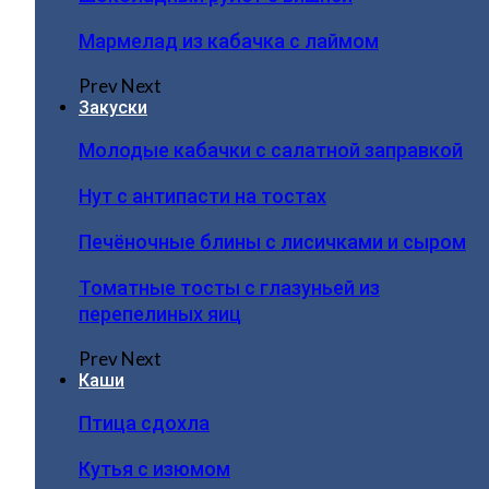
Мармелад из кабачка с лаймом
Prev
Next
Закуски
Молодые кабачки с салатной заправкой
Нут с антипасти на тостах
Печёночные блины с лисичками и сыром
Томатные тосты с глазуньей из
перепелиных яиц
Prev
Next
Каши
Птица сдохла
Кутья с изюмом