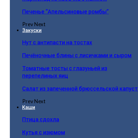
Печенье “Апельсиновые ромбы”
Prev
Next
Закуски
Нут с антипасти на тостах
Печёночные блины с лисичками и сыром
Томатные тосты с глазуньей из
перепелиных яиц
Салат из запеченной брюссельской капус
Prev
Next
Каши
Птица сдохла
Кутья с изюмом