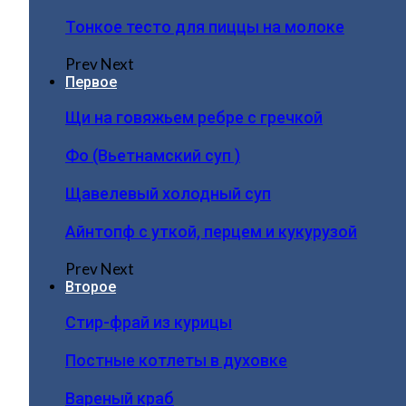
Тонкое тесто для пиццы на молоке
Prev
Next
Первое
Щи на говяжьем ребре с гречкой
Фо (Вьетнамский суп )
Щавелевый холодный суп
Айнтопф с уткой, перцем и кукурузой
Prev
Next
Второе
Стир-фрай из курицы
Постные котлеты в духовке
Вареный краб