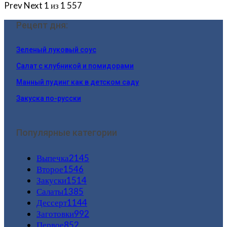
Prev
Next
1 из 1 557
Рецепт дня:
Зеленый луковый соус
Салат с клубникой и помидорами
Манный пудинг как в детском саду
Закуска по-русски
Популярные категории
Выпечка
2145
Второе
1546
Закуски
1514
Салаты
1385
Дессерт
1144
Заготовки
992
Первое
852