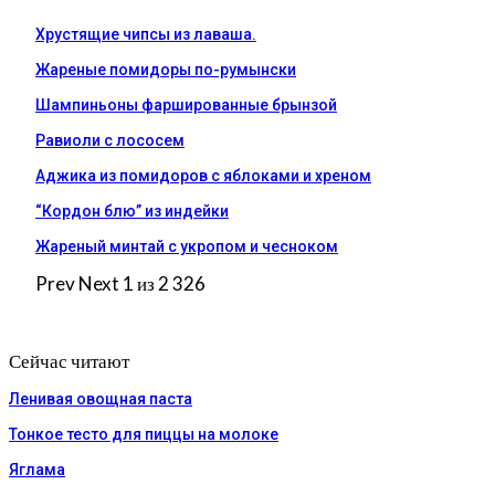
Хрустящие чипсы из лаваша.
Жареные помидоры по-румынски
Шампиньоны фаршированные брынзой
Равиоли с лососем
Аджика из помидоров с яблоками и хреном
“Кордон блю” из индейки
Жареный минтай с укропом и чесноком
Prev
Next
1 из 2 326
Сейчас читают
Ленивая овощная паста
Тонкое тесто для пиццы на молоке
Яглама