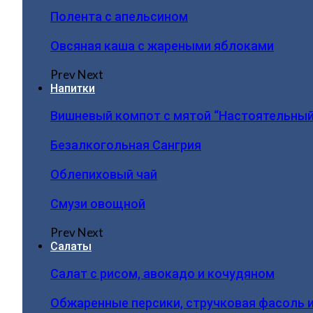
Полента с апельсином
Овсяная каша с жареными яблоками
Prev
Next
Напитки
Вишневый компот с мятой “Настоятельный
Безалкогольная Сангрия
Облепиховый чай
Смузи овощной
Prev
Next
Салаты
Салат с рисом, авокадо и кочудяном
Обжаренные персики, стручковая фасоль 