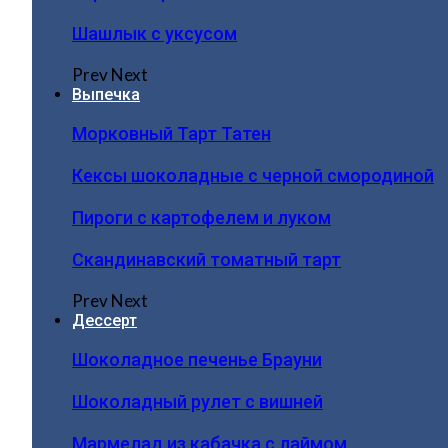
Шашлык с уксусом
Prev
Next
Выпечка
Морковный Тарт Татен
Кексы шоколадные с черной смородиной
Пироги c картофелем и луком
Скандинавский томатный тарт
Prev
Next
Дессерт
Шоколадное печенье Брауни
Шоколадный рулет с вишней
Мармелад из кабачка с лаймом