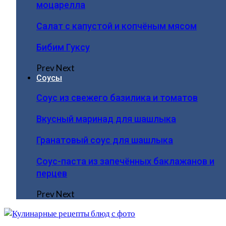
моцарелла
Салат с капустой и копчёным мясом
Бибим Гуксу
Prev
Next
Соусы
Соус из свежего базилика и томатов
Вкусный маринад для шашлыка
Гранатовый соус для шашлыка
Соус-паста из запечённых баклажанов и
перцев
Prev
Next