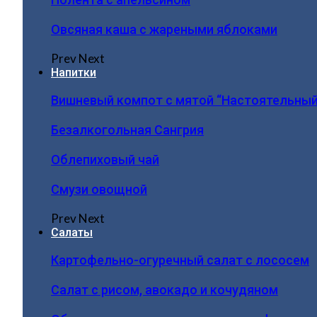
Овсяная каша с жареными яблоками
Prev
Next
Напитки
Вишневый компот с мятой “Настоятельный
Безалкогольная Сангрия
Облепиховый чай
Смузи овощной
Prev
Next
Салаты
Картофельно-огуречный салат с лососем
Салат с рисом, авокадо и кочудяном