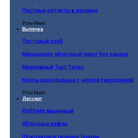
Постные котлеты в духовке
Prev
Next
Выпечка
Тостовый хлеб
Миндально-яблочный пирог без сахара
Морковный Тарт Татен
Кексы шоколадные с черной смородиной
Prev
Next
Дессерт
Кобблер вишневый
Яблочные вафли
Шоколадное печенье Брауни