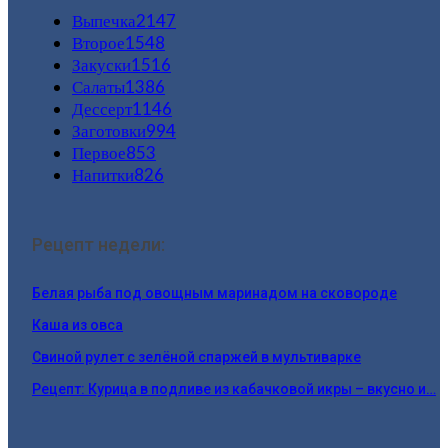
Выпечка
2147
Второе
1548
Закуски
1516
Салаты
1386
Дессерт
1146
Заготовки
994
Первое
853
Напитки
826
Рецепт недели:
Белая рыба под овощным маринадом на сковороде
Каша из овса
Свиной рулет с зелёной спаржей в мультиварке
Рецепт: Курица в подливе из кабачковой икры – вкусно и…