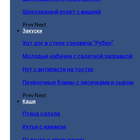
Шоколадный рулет с вишней
Prev
Next
Закуски
Хот дог в стиле сэндвича “Рубен”
Молодые кабачки с салатной заправкой
Нут с антипасти на тостах
Печёночные блины с лисичками и сыром
Prev
Next
Каши
Птица сдохла
Кутья с изюмом
Полента с апельсином