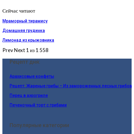
Сейчас читают
Мраморный тирамису
Домашняя грудинка
Лимонад из крыжовника
Prev
Next
1 из 1 558
Рецепт дня:
Арахисовые конфеты
Рецепт: Жареные грибы – Из замороженных лесных грибов
Перец в аэрогриле
Печеночный торт с грибами
Популярные категории