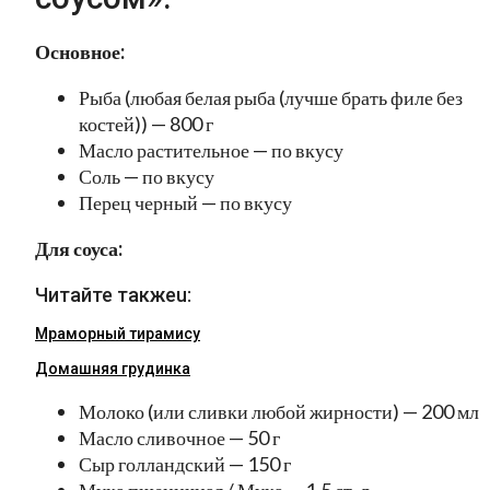
Основное:
Рыба (любая белая рыба (лучше брать филе без
костей)) — 800 г
Масло растительное — по вкусу
Соль — по вкусу
Перец черный — по вкусу
Для соуса:
Читайте такжеu:
Мраморный тирамису
Домашняя грудинка
Молоко (или сливки любой жирности) — 200 мл
Масло сливочное — 50 г
Сыр голландский — 150 г
Мука пшеничная / Мука — 1.5 ст. л.