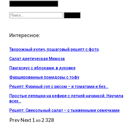
Интересное:
Творожный кулич, пошаговый рецепт с фото
Салат диетическая Мимоза
Пангасиус с яблоками, в духовке
Фаршированные помидоры с тофу
Рецепт: Куриный суп с рисом – и томатами и без…
Простые лепешки на кефире с летней начинкой. Научила
всех…
Рецепт: Свекольный салат – с тыквенными семечками
Prev
Next
1 из 2 328