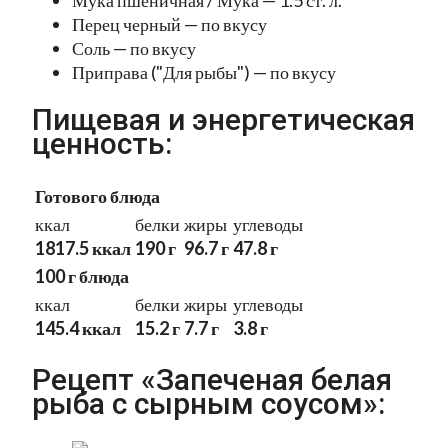
Перец черный — по вкусу
Соль — по вкусу
Приправа ("Для рыбы") — по вкусу
Пищевая и энергетическая
ценность:
Готового блюда
ккал
белки
жиры
углеводы
1817.5 ккал
190 г
96.7 г
47.8 г
100 г блюда
ккал
белки
жиры
углеводы
145.4 ккал
15.2 г
7.7 г
3.8 г
Рецепт «Запеченая белая
рыба с сырным соусом»: