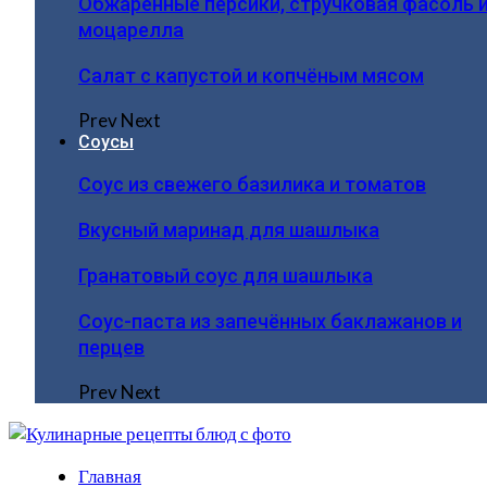
Обжаренные персики, стручковая фасоль 
моцарелла
Салат с капустой и копчёным мясом
Prev
Next
Соусы
Соус из свежего базилика и томатов
Вкусный маринад для шашлыка
Гранатовый соус для шашлыка
Соус-паста из запечённых баклажанов и
перцев
Prev
Next
Главная