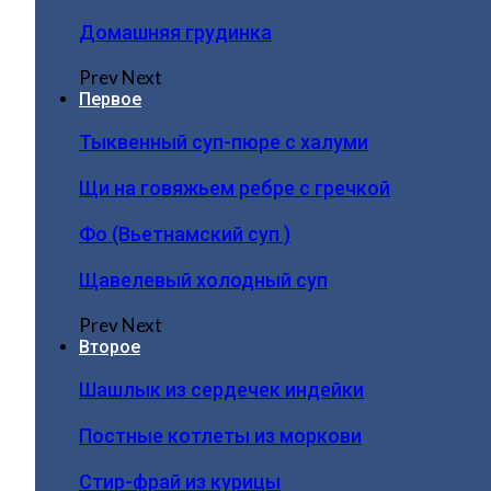
Домашняя грудинка
Prev
Next
Первое
Тыквенный суп-пюре с халуми
Щи на говяжьем ребре с гречкой
Фо (Вьетнамский суп )
Щавелевый холодный суп
Prev
Next
Второе
Шашлык из сердечек индейки
Постные котлеты из моркови
Стир-фрай из курицы