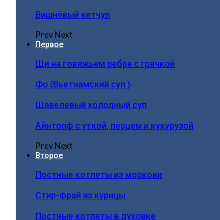
Вишнёвый кетчуп
Prev
Next
Первое
Щи на говяжьем ребре с гречкой
Фо (Вьетнамский суп )
Щавелевый холодный суп
Айнтопф с уткой, перцем и кукурузой
Prev
Next
Второе
Постные котлеты из моркови
Стир-фрай из курицы
Постные котлеты в духовке