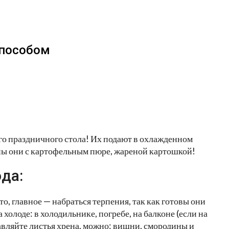
способом
о праздничного стола! Их подают в охлажденном
ны они с картофельным пюре, жареной картошкой!
да:
, главное — набраться терпения, так как готовы они
холоде: в холодильнике, погребе, на балконе (если на
авляйте листья хрена, можно: вишни, смородины и