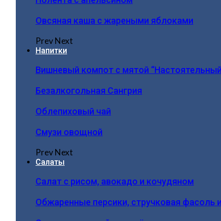
Овсяная каша с жареными яблоками
Prev
Next
Напитки
Вишневый компот с мятой “Настоятельный
Безалкогольная Сангрия
Облепиховый чай
Смузи овощной
Prev
Next
Салаты
Салат с рисом, авокадо и кочудяном
Обжаренные персики, стручковая фасоль 