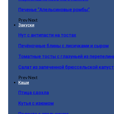
Печенье “Апельсиновые ромбы”
Prev
Next
Закуски
Нут с антипасти на тостах
Печёночные блины с лисичками и сыром
Томатные тосты с глазуньей из перепелин
Салат из запеченной брюссельской капус
Prev
Next
Каши
Птица сдохла
Кутья с изюмом
Полента с апельсином