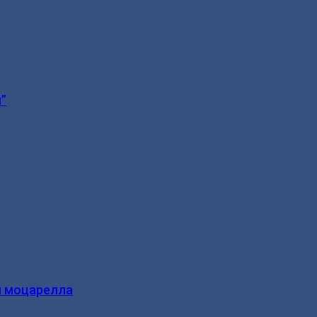
”
и моцарелла