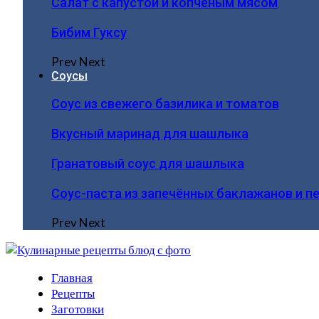
Салат с капустой и копчёным мясом
Бибим Гуксу
Prev
Next
Соусы
Соус из свежего базилика и томатов
Вкусный маринад для шашлыка
Гранатовый соус для шашлыка
Соус-паста из запечённых баклажанов и п
Prev
Next
Главная
Рецепты
Заготовки