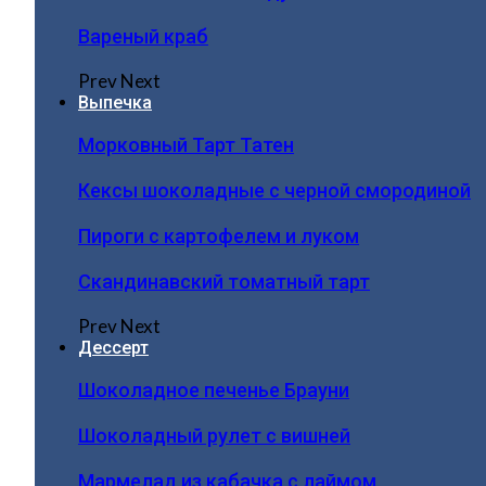
Вареный краб
Prev
Next
Выпечка
Морковный Тарт Татен
Кексы шоколадные с черной смородиной
Пироги c картофелем и луком
Скандинавский томатный тарт
Prev
Next
Дессерт
Шоколадное печенье Брауни
Шоколадный рулет с вишней
Мармелад из кабачка с лаймом