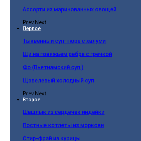
Ассорти из маринованных овощей
Prev
Next
Первое
Тыквенный суп-пюре с халуми
Щи на говяжьем ребре с гречкой
Фо (Вьетнамский суп )
Щавелевый холодный суп
Prev
Next
Второе
Шашлык из сердечек индейки
Постные котлеты из моркови
Стир-фрай из курицы