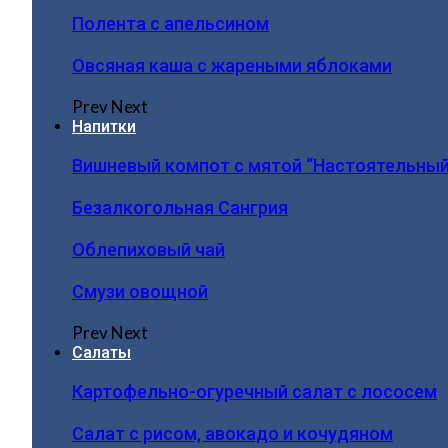
Полента с апельсином
Овсяная каша с жареными яблоками
Prev
Next
Напитки
Вишневый компот с мятой “Настоятельный
Безалкогольная Сангрия
Облепиховый чай
Смузи овощной
Prev
Next
Салаты
Картофельно-огуречный салат с лососем
Салат с рисом, авокадо и кочудяном