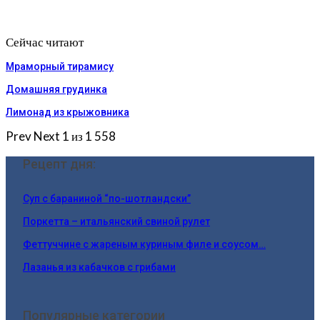
Сейчас читают
Мраморный тирамису
Домашняя грудинка
Лимонад из крыжовника
Prev
Next
1 из 1 558
Рецепт дня:
Суп с бараниной “по-шотландски”
Поркетта – итальянский свиной рулет
Феттуччине с жареным куриным филе и соусом…
Лазанья из кабачков с грибами
Популярные категории