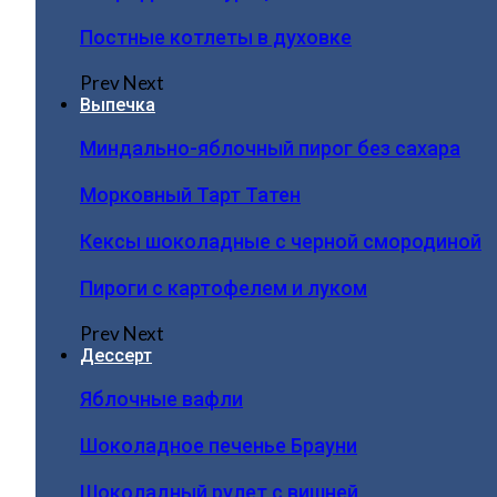
Постные котлеты в духовке
Prev
Next
Выпечка
Миндально-яблочный пирог без сахара
Морковный Тарт Татен
Кексы шоколадные с черной смородиной
Пироги c картофелем и луком
Prev
Next
Дессерт
Яблочные вафли
Шоколадное печенье Брауни
Шоколадный рулет с вишней