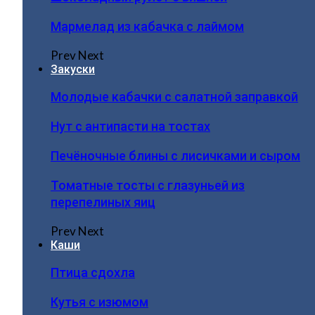
Мармелад из кабачка с лаймом
Prev
Next
Закуски
Молодые кабачки с салатной заправкой
Нут с антипасти на тостах
Печёночные блины с лисичками и сыром
Томатные тосты с глазуньей из
перепелиных яиц
Prev
Next
Каши
Птица сдохла
Кутья с изюмом