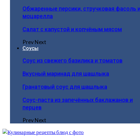
Обжаренные персики, стручковая фасоль 
моцарелла
Салат с капустой и копчёным мясом
Prev
Next
Соусы
Соус из свежего базилика и томатов
Вкусный маринад для шашлыка
Гранатовый соус для шашлыка
Соус-паста из запечённых баклажанов и
перцев
Prev
Next