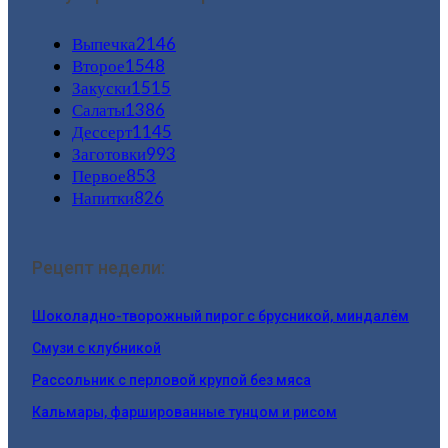
Выпечка
2146
Второе
1548
Закуски
1515
Салаты
1386
Дессерт
1145
Заготовки
993
Первое
853
Напитки
826
Рецепт недели:
Шоколадно-творожный пирог с брусникой, миндалём
Смузи с клубникой
Рассольник с перловой крупой без мяса
Кальмары, фаршированные тунцом и рисом