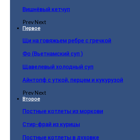
Вишнёвый кетчуп
Prev
Next
Первое
Щи на говяжьем ребре с гречкой
Фо (Вьетнамский суп )
Щавелевый холодный суп
Айнтопф с уткой, перцем и кукурузой
Prev
Next
Второе
Постные котлеты из моркови
Стир-фрай из курицы
Постные котлеты в духовке