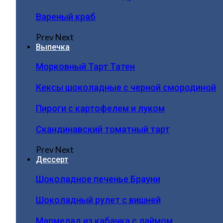
Вареный краб
Prev
Next
Выпечка
Морковный Тарт Татен
Кексы шоколадные с черной смородиной
Пироги c картофелем и луком
Скандинавский томатный тарт
Prev
Next
Дессерт
Шоколадное печенье Брауни
Шоколадный рулет с вишней
Мармелад из кабачка с лаймом