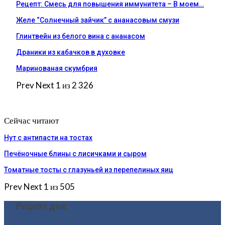
Рецепт: Смесь для повышения иммунитета – В моем…
Желе “Солнечный зайчик” с ананасовым смузи
Глинтвейн из белого вина с ананасом
Драники из кабачков в духовке
Маринованая скумбрия
Prev
Next
1 из 2 326
Сейчас читают
Нут с антипасти на тостах
Печёночные блины с лисичками и сыром
Томатные тосты с глазуньей из перепелиных яиц
Prev
Next
1 из 505
Рецепт дня: