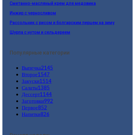
Сметанно-масляный крем для медовика
Инжир с черносливом
Рассольник с рисом и болгарским перцем на зиму
Шурпа с нутом и сельдереем
Популярные категории
Выпечка
2145
Второе
1547
Закуски
1514
Салаты
1385
Дессерт
1144
Заготовки
992
Первое
852
Напитки
826