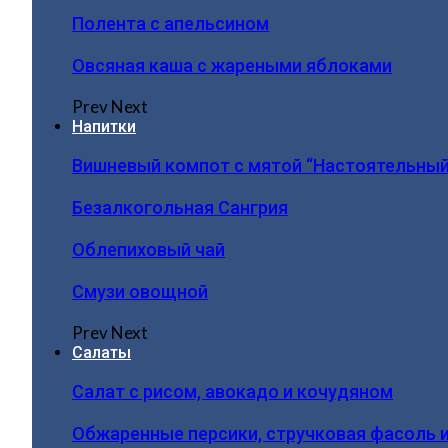
Полента с апельсином
Овсяная каша с жареными яблоками
Prev
Next
Напитки
Вишневый компот с мятой “Настоятельный
Безалкогольная Сангрия
Облепиховый чай
Смузи овощной
Prev
Next
Салаты
Салат с рисом, авокадо и кочудяном
Обжаренные персики, стручковая фасоль 