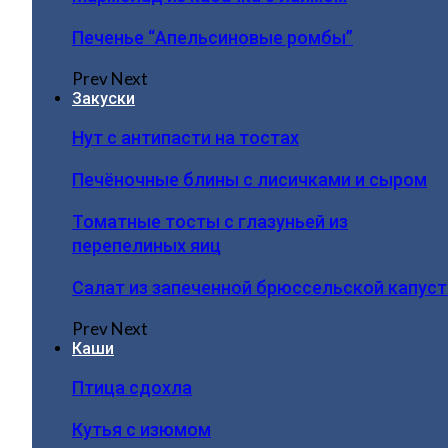
Печенье “Апельсиновые ромбы”
Prev
Next
Закуски
Нут с антипасти на тостах
Печёночные блины с лисичками и сыром
Томатные тосты с глазуньей из
перепелиных яиц
Салат из запеченной брюссельской капус
Prev
Next
Каши
Птица сдохла
Кутья с изюмом