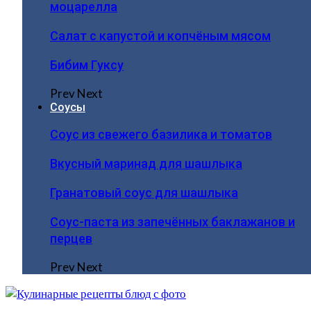
моцарелла
Салат с капустой и копчёным мясом
Бибим Гуксу
Prev
Next
Соусы
Соус из свежего базилика и томатов
Вкусный маринад для шашлыка
Гранатовый соус для шашлыка
Соус-паста из запечённых баклажанов и
перцев
Prev
Next