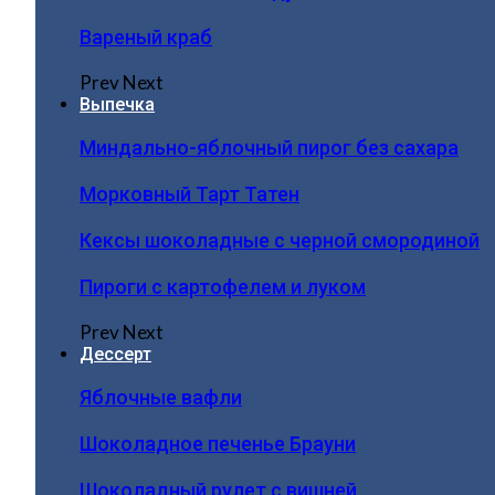
Вареный краб
Prev
Next
Выпечка
Миндально-яблочный пирог без сахара
Морковный Тарт Татен
Кексы шоколадные с черной смородиной
Пироги c картофелем и луком
Prev
Next
Дессерт
Яблочные вафли
Шоколадное печенье Брауни
Шоколадный рулет с вишней