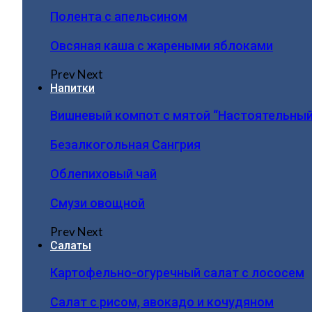
Полента с апельсином
Овсяная каша с жареными яблоками
Prev
Next
Напитки
Вишневый компот с мятой “Настоятельный
Безалкогольная Сангрия
Облепиховый чай
Смузи овощной
Prev
Next
Салаты
Картофельно-огуречный салат с лососем
Салат с рисом, авокадо и кочудяном