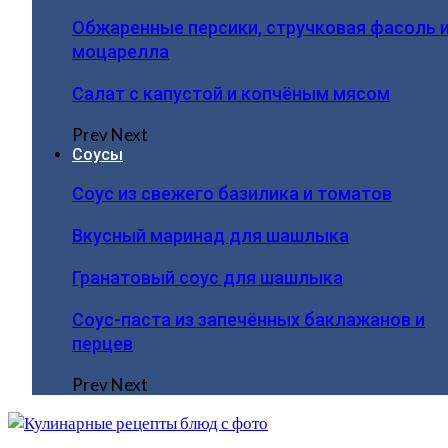
Обжаренные персики, стручковая фасоль 
моцарелла
Салат с капустой и копчёным мясом
Prev
Next
Соусы
Соус из свежего базилика и томатов
Вкусный маринад для шашлыка
Гранатовый соус для шашлыка
Соус-паста из запечённых баклажанов и
перцев
Prev
Next