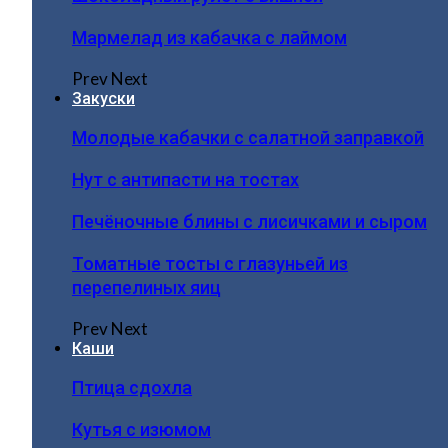
Мармелад из кабачка с лаймом
Prev
Next
Закуски
Молодые кабачки с салатной заправкой
Нут с антипасти на тостах
Печёночные блины с лисичками и сыром
Томатные тосты с глазуньей из
перепелиных яиц
Prev
Next
Каши
Птица сдохла
Кутья с изюмом