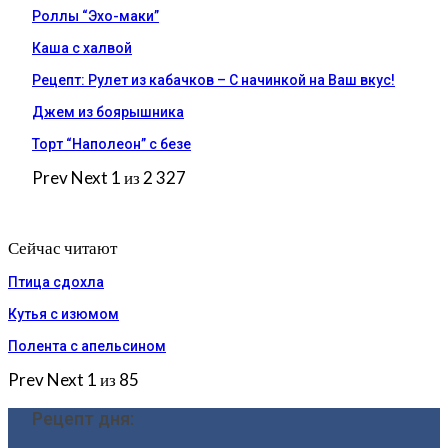
Роллы “Эхо-маки”
Каша с халвой
Рецепт: Рулет из кабачков – С начинкой на Ваш вкус!
Джем из боярышника
Торт “Наполеон” с безе
Prev
Next
1 из 2 327
Сейчас читают
Птица сдохла
Кутья с изюмом
Полента с апельсином
Prev
Next
1 из 85
Рецепт дня: