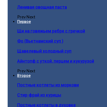
Ленивая овощная паста
Prev
Next
Первое
Щи на говяжьем ребре с гречкой
Фо (Вьетнамский суп )
Щавелевый холодный суп
Айнтопф с уткой, перцем и кукурузой
Prev
Next
Второе
Постные котлеты из моркови
Стир-фрай из курицы
Постные котлеты в духовке