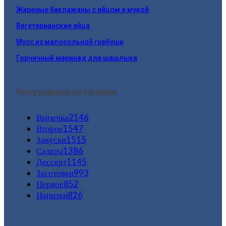
Жареные баклажаны с яйцом и мукой
Вегетарианские яйца
Мусс из малосольной горбуши
Горчичный маринад для шашлыка
Популярные категории
Выпечка
2146
Второе
1547
Закуски
1515
Салаты
1386
Дессерт
1145
Заготовки
993
Первое
852
Напитки
826