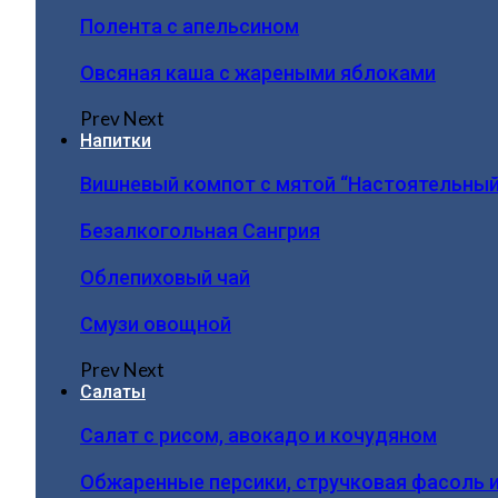
Полента с апельсином
Овсяная каша с жареными яблоками
Prev
Next
Напитки
Вишневый компот с мятой “Настоятельный
Безалкогольная Сангрия
Облепиховый чай
Смузи овощной
Prev
Next
Салаты
Салат с рисом, авокадо и кочудяном
Обжаренные персики, стручковая фасоль 