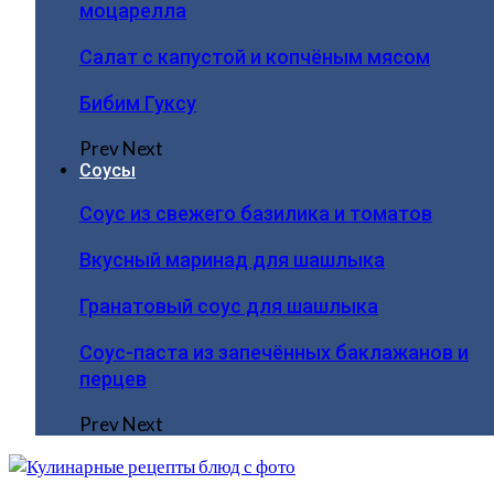
моцарелла
Салат с капустой и копчёным мясом
Бибим Гуксу
Prev
Next
Соусы
Соус из свежего базилика и томатов
Вкусный маринад для шашлыка
Гранатовый соус для шашлыка
Соус-паста из запечённых баклажанов и
перцев
Prev
Next