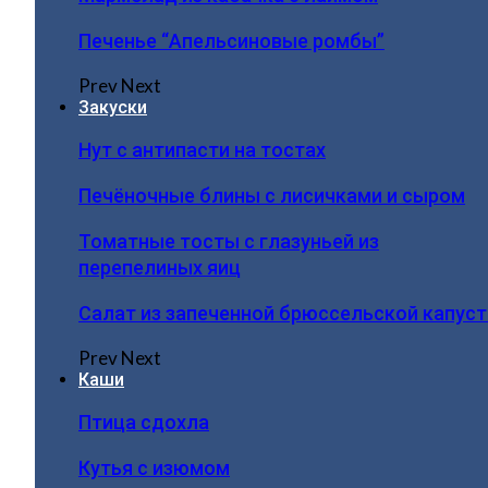
Печенье “Апельсиновые ромбы”
Prev
Next
Закуски
Нут с антипасти на тостах
Печёночные блины с лисичками и сыром
Томатные тосты с глазуньей из
перепелиных яиц
Салат из запеченной брюссельской капус
Prev
Next
Каши
Птица сдохла
Кутья с изюмом