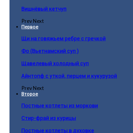
Вишнёвый кетчуп
Prev
Next
Первое
Щи на говяжьем ребре с гречкой
Фо (Вьетнамский суп )
Щавелевый холодный суп
Айнтопф с уткой, перцем и кукурузой
Prev
Next
Второе
Постные котлеты из моркови
Стир-фрай из курицы
Постные котлеты в духовке