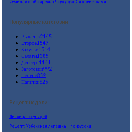
Фузилли с обжаренной кукурузой и креветками
Популярные категории
Выпечка
2145
Второе
1547
Закуски
1514
Салаты
1385
Дессерт
1144
Заготовки
992
Первое
852
Напитки
826
Рецепт недели:
Яичница с курицей
Рецепт: Узбекская лепешка – по-русски