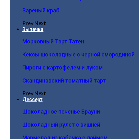
Вареный краб
Prev
Next
Выпечка
Морковный Тарт Татен
Кексы шоколадные с черной смородиной
Пироги c картофелем и луком
Скандинавский томатный тарт
Prev
Next
Дессерт
Шоколадное печенье Брауни
Шоколадный рулет с вишней
Мармелад из кабачка с лаймом