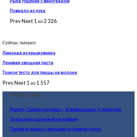
Рыба тушеная с виноградом
Повидло из лука
Prev
Next
1 из 2 326
Сейчас читают
Лимонад из крыжовника
Ленивая овощная паста
Тонкое тесто для пиццы на молоке
Prev
Next
1 из 1 557
Рецепт дня:
Рецепт: Сырное печенье – В вафельнице, с творогом
Оладьи без дрожжей на кефире
Гарнир из маша с овощами в соевом соусе