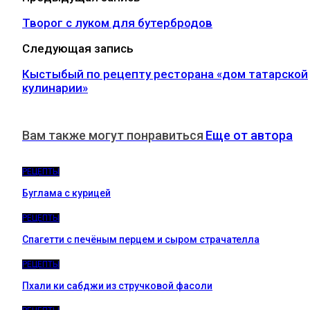
Творог с луком для бутербродов
Следующая запись
Кыстыбый по рецепту ресторана «дом татарской
кулинарии»
Вам также могут понравиться
Еще от автора
РЕЦЕПТЫ
Буглама с курицей
РЕЦЕПТЫ
Спагетти с печёным перцем и сыром страчателла
РЕЦЕПТЫ
Пхали ки сабджи из стручковой фасоли