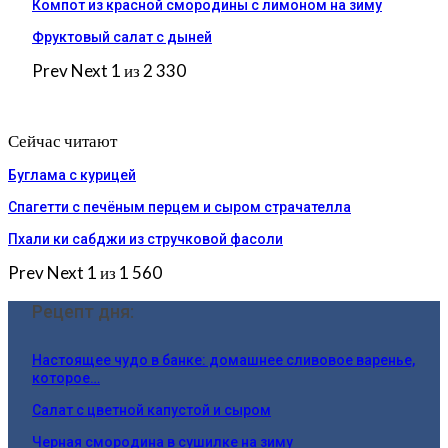
Компот из красной смородины с лимоном на зиму
Фруктовый салат с дыней
Prev
Next
1 из 2 330
Сейчас читают
Буглама с курицей
Спагетти с печёным перцем и сыром страчателла
Пхали ки сабджи из стручковой фасоли
Prev
Next
1 из 1 560
Рецепт дня:
Настоящее чудо в банке: домашнее сливовое варенье,
которое…
Салат с цветной капустой и сыром
Черная смородина в сушилке на зиму