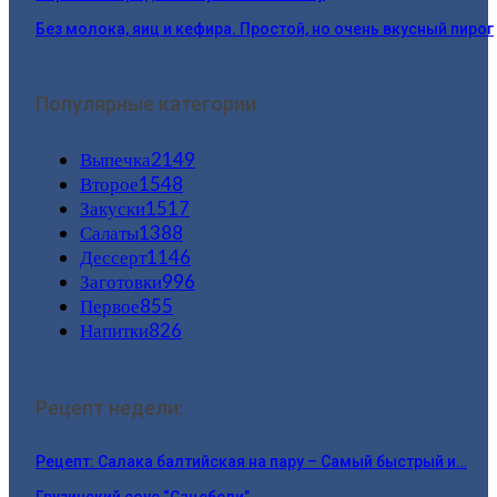
Без молока, яиц и кефира. Простой, но очень вкусный пирог
Популярные категории
Выпечка
2149
Второе
1548
Закуски
1517
Салаты
1388
Дессерт
1146
Заготовки
996
Первое
855
Напитки
826
Рецепт недели:
Рецепт: Салака балтийская на пару – Самый быстрый и…
Грузинский соус “Сацебели”