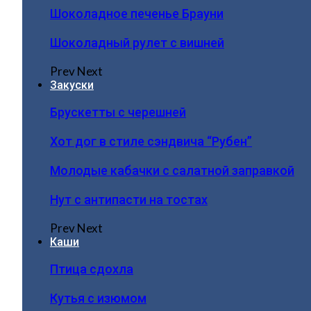
Шоколадное печенье Брауни
Шоколадный рулет с вишней
Prev
Next
Закуски
Брускетты с черешней
Хот дог в стиле сэндвича “Рубен”
Молодые кабачки с салатной заправкой
Нут с антипасти на тостах
Prev
Next
Каши
Птица сдохла
Кутья с изюмом