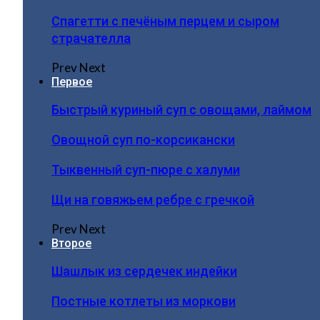
Спагетти с печёным перцем и сыром
страчателла
Prev
Next
Первое
Быстрый куриный суп с овощами, лаймом
Овощной суп по-корсикански
Тыквенный суп-пюре с халуми
Щи на говяжьем ребре с гречкой
Prev
Next
Второе
Шашлык из сердечек индейки
Постные котлеты из моркови