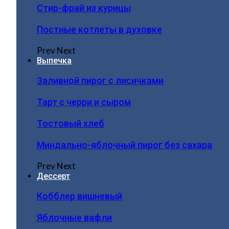
Стир-фрай из курицы
Постные котлеты в духовке
Prev
Next
Выпечка
Заливной пирог с лисичками
Тарт с черри и сыром
Тостовый хлеб
Миндально-яблочный пирог без сахара
Prev
Next
Дессерт
Кобблер вишневый
Яблочные вафли