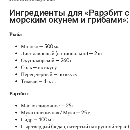
Ингредиенты для «Paрэбит с
морским окунем и грибами»:
Рыба
Молоко — 500 мл
Лист лавровый (опционально) — 2 шт
Окунь морской — 260 г
Соль — по вкусу
Перец черный — по вкусу
Тимьян — 1 ч. л.
Рарэбит
Масло сливочное — 25 г
Мука пшеничная / Мука — 25 г
Сидр — 100 мл
Сыр твердый (чедар, натёртый на крупной тёрке)