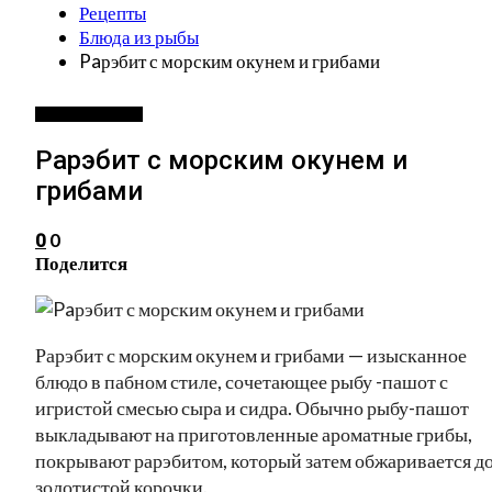
Рецепты
Блюда из рыбы
Paрэбит с морским окунем и грибами
БЛЮДА ИЗ РЫБЫ
Paрэбит с морским окунем и
грибами
0
0
Поделится
Рарэбит с морским окунем и грибами — изысканное
блюдо в пабном стиле, сочетающее рыбу -пашот с
игристой смесью сыра и сидра. Обычно рыбу-пашот
выкладывают на приготовленные ароматные грибы,
покрывают рарэбитом, который затем обжаривается д
золотистой корочки.