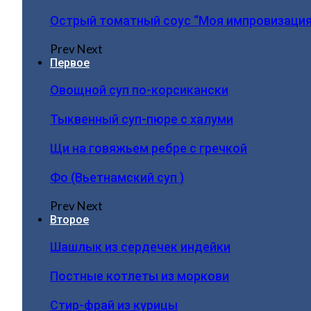
Острый томатный соус “Моя импровизация
Prev
Next
Первое
Овощной суп по-корсикански
Тыквенный суп-пюре с халуми
Щи на говяжьем ребре с гречкой
Фо (Вьетнамский суп )
Prev
Next
Второе
Шашлык из сердечек индейки
Постные котлеты из моркови
Стир-фрай из курицы