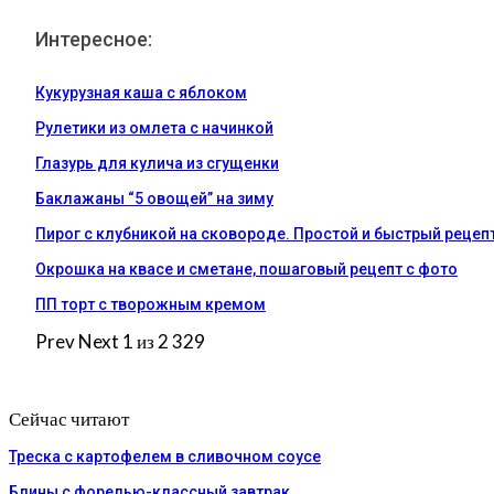
Интересное:
Кукурузная каша с яблоком
Рулетики из омлета с начинкой
Глазурь для кулича из сгущенки
Баклажаны “5 овощей” на зиму
Пирог с клубникой на сковороде. Простой и быстрый рецеп
Окрошка на квасе и сметане, пошаговый рецепт с фото
ПП торт с творожным кремом
Prev
Next
1 из 2 329
Сейчас читают
Треска с картофелем в сливочном соусе
Блины с форелью-классный завтрак