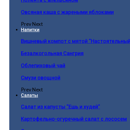
Овсяная каша с жареными яблоками
Prev
Next
Напитки
Вишневый компот с мятой “Настоятельный
Безалкогольная Сангрия
Облепиховый чай
Смузи овощной
Prev
Next
Салаты
Салат из капусты “Ешь и худей”
Картофельно-огуречный салат с лососем