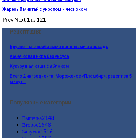
Жареный минтай с укропом и чесноком
Prev
Next
1 из 121
Рецепт дня:
Брускетты с крабовыми палочками и авокадо
Кабачковая икра без уксуса
Кукурузная каша с яблоком
Всего 2 ингредиента! Мороженое «Пломбир»: рецепт за 5
минут…
Популярные категории
Выпечка
2148
Второе
1548
Закуски
1516