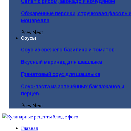
Салат с рисом, авокадо и кочудяном
Обжаренные персики, стручковая фасоль 
моцарелла
Prev
Next
Соусы
Соус из свежего базилика и томатов
Вкусный маринад для шашлыка
Гранатовый соус для шашлыка
Соус-паста из запечённых баклажанов и
перцев
Prev
Next
Главная