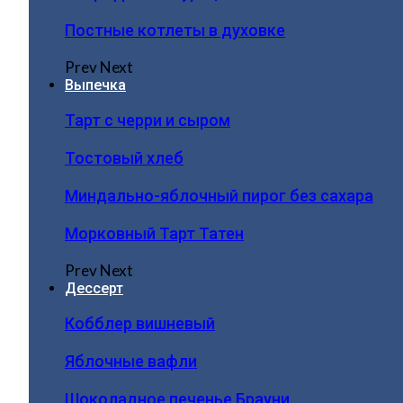
Постные котлеты в духовке
Prev
Next
Выпечка
Тарт с черри и сыром
Тостовый хлеб
Миндально-яблочный пирог без сахара
Морковный Тарт Татен
Prev
Next
Дессерт
Кобблер вишневый
Яблочные вафли
Шоколадное печенье Брауни