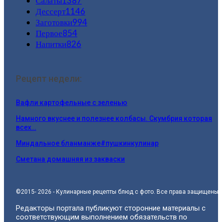
Салаты
1387
Дессерт
1146
Заготовки
994
Первое
854
Напитки
826
Рецепт недели:
Вафли картофельные с зеленью
Намного вкуснее и полезнее колбасы. Скумбрия которая
всех…
Миндальное бланманже#пушкинкулинар
Сметана домашняя из закваски
©2015- 2026 - Кулинарные рецепты блюд с фото. Все права защищены.
Редакторы портала публикуют сторонние материалы с
соответствующим выполнением обязательств по