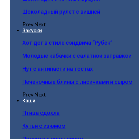
Шоколадный рулет с вишней
Prev
Next
Закуски
Хот дог в стиле сэндвича “Рубен”
Молодые кабачки с салатной заправкой
Нут с антипасти на тостах
Печёночные блины с лисичками и сыром
Prev
Next
Каши
Птица сдохла
Кутья с изюмом
Полента с апельсином