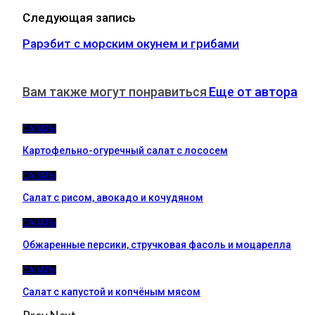
Следующая запись
Paрэбит с морским окунем и грибами
Вам также могут понравиться
Еще от автора
САЛАТЫ
Картофельно-огуречный салат с лососем
САЛАТЫ
Салат с рисом, авокадо и кочудяном
САЛАТЫ
Обжаренные персики, стручковая фасоль и моцарелла
САЛАТЫ
Салат с капустой и копчёным мясом