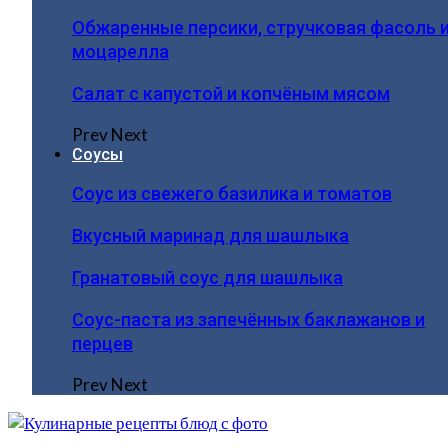
Обжаренные персики, стручковая фасоль 
моцарелла
Салат с капустой и копчёным мясом
Prev
Next
Соусы
Соус из свежего базилика и томатов
Вкусный маринад для шашлыка
Гранатовый соус для шашлыка
Соус-паста из запечённых баклажанов и
перцев
Prev
Next