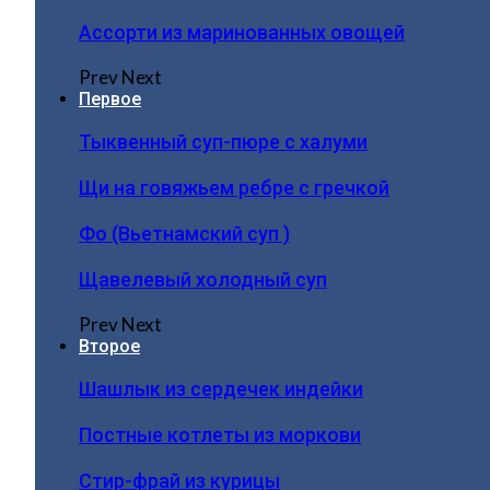
Ассорти из маринованных овощей
Prev
Next
Первое
Тыквенный суп-пюре с халуми
Щи на говяжьем ребре с гречкой
Фо (Вьетнамский суп )
Щавелевый холодный суп
Prev
Next
Второе
Шашлык из сердечек индейки
Постные котлеты из моркови
Стир-фрай из курицы