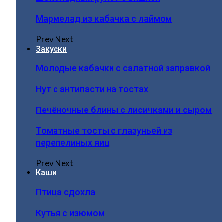
Мармелад из кабачка с лаймом
Prev
Next
Закуски
Молодые кабачки с салатной заправкой
Нут с антипасти на тостах
Печёночные блины с лисичками и сыром
Томатные тосты с глазуньей из
перепелиных яиц
Prev
Next
Каши
Птица сдохла
Кутья с изюмом