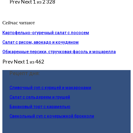
Prev
Next
1 из 2 328
Сейчас читают
Картофельно-огуречный салат с лососем
Салат с рисом, авокадо и кочудяном
Обжаренные персики, стручковая фасоль и моцарелла
Prev
Next
1 из 462
Рецепт дня:
Сливочный суп с курицей и макаронами
Салат с сельдереем и грушей
Банановый торт с карамелью
Свекольный суп с кочерыжкой брокколи