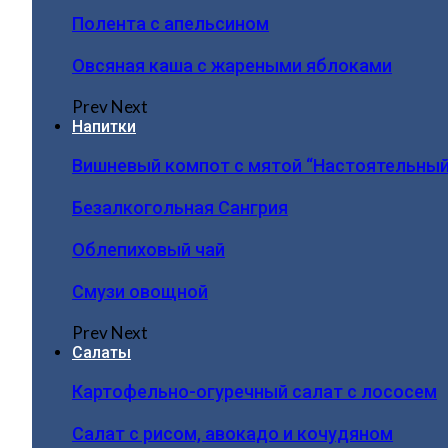
Полента с апельсином
Овсяная каша с жареными яблоками
Prev
Next
Напитки
Вишневый компот с мятой “Настоятельный
Безалкогольная Сангрия
Облепиховый чай
Смузи овощной
Prev
Next
Салаты
Картофельно-огуречный салат с лососем
Салат с рисом, авокадо и кочудяном