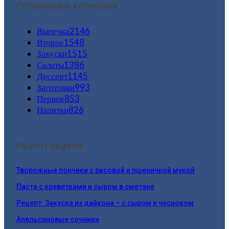
Популярные категории
Выпечка
2146
Второе
1548
Закуски
1515
Салаты
1386
Дессерт
1145
Заготовки
993
Первое
853
Напитки
826
Рецепт недели:
Творожные пончики c рисовой и пшеничной мукой
Паста с креветками и сыром в сметане
Рецепт: Закуска из дайкона – с сыром и чесноком
Апельсиновые сочники