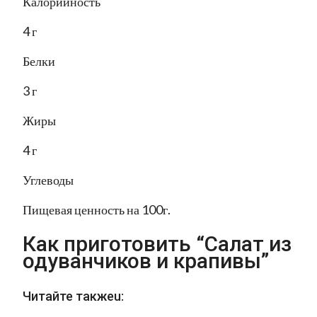
Калорийность
4 г
Белки
3 г
Жиры
4 г
Углеводы
Пищевая ценность на 100г.
Как приготовить “Салат из
одуванчиков и крапивы”
Читайте такжеu: