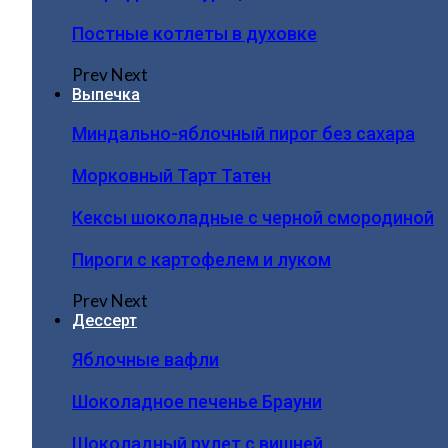
Постные котлеты в духовке
Prev
Next
Выпечка
Миндально-яблочный пирог без сахара
Морковный Тарт Татен
Кексы шоколадные с черной смородиной
Пироги c картофелем и луком
Prev
Next
Дессерт
Яблочные вафли
Шоколадное печенье Брауни
Шоколадный рулет с вишней