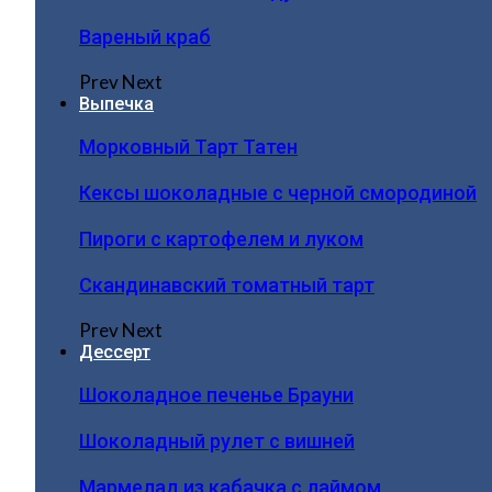
Вареный краб
Prev
Next
Выпечка
Морковный Тарт Татен
Кексы шоколадные с черной смородиной
Пироги c картофелем и луком
Скандинавский томатный тарт
Prev
Next
Дессерт
Шоколадное печенье Брауни
Шоколадный рулет с вишней
Мармелад из кабачка с лаймом