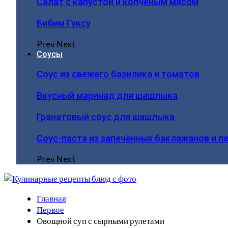
Салат с капустой и копчёным мясом
Бибим Гуксу
Prev
Next
Соусы
Соус из свежего базилика и томатов
Вкусный маринад для шашлыка
Гранатовый соус для шашлыка
Соус-паста из запечённых баклажанов и п
Prev
Next
Главная
Первое
Овощной суп с сырными рулетами