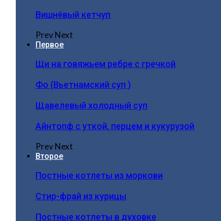
Вишнёвый кетчуп
Prev
Next
Первое
Щи на говяжьем ребре с гречкой
Фо (Вьетнамский суп )
Щавелевый холодный суп
Айнтопф с уткой, перцем и кукурузой
Prev
Next
Второе
Постные котлеты из моркови
Стир-фрай из курицы
Постные котлеты в духовке