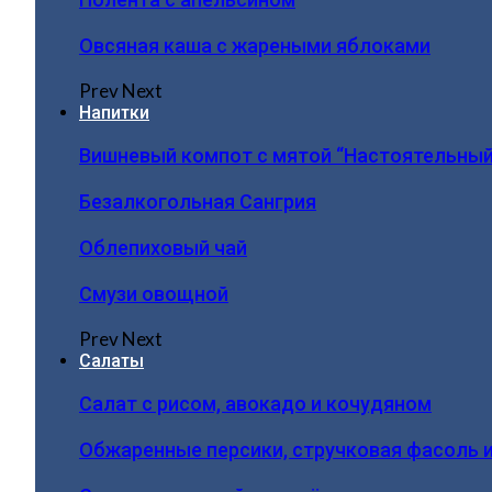
Овсяная каша с жареными яблоками
Prev
Next
Напитки
Вишневый компот с мятой “Настоятельный
Безалкогольная Сангрия
Облепиховый чай
Смузи овощной
Prev
Next
Салаты
Салат с рисом, авокадо и кочудяном
Обжаренные персики, стручковая фасоль 