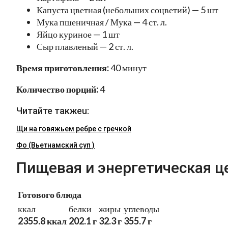
Капуста цветная (небольших соцветий) — 5 шт
Мука пшеничная / Мука — 4 ст. л.
Яйцо куриное — 1 шт
Сыр плавленый — 2 ст. л.
Время приготовления:
40 минут
Количество порций:
4
Читайте такжеu:
Щи на говяжьем ребре с гречкой
Фо (Вьетнамский суп )
Пищевая и энергетическая ц
Готового блюда
ккал
белки
жиры
углеводы
2355.8 ккал
202.1 г
32.3 г
355.7 г