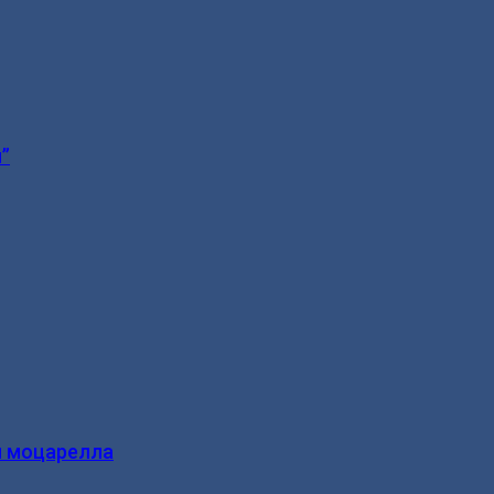
”
и моцарелла