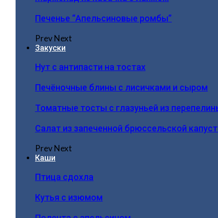
Печенье “Апельсиновые ромбы”
Prev
Next
Закуски
Нут с антипасти на тостах
Печёночные блины с лисичками и сыром
Томатные тосты с глазуньей из перепелин
Салат из запеченной брюссельской капус
Prev
Next
Каши
Птица сдохла
Кутья с изюмом
Полента с апельсином