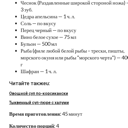
Чеснок (Раздавленные широкой стороной ножа) 
3 зуб.
Цедра апельсина — 1 ч. л.
Соль — по вкусу
Перец черный — по вкусу
Вино белое сухое — 75 мл
Бульон — 500 мл
Рыба (филе любой белой рыбы – трески, пишты,
морского окуня или рыбы "морского черта") — 40
г
Шафран — 1 ч. л.
Читайте такжеu:
Овощной суп по-корсикански
Тыквенный суп-пюре с халуми
Время приготовления:
45 минут
Количество порций:
4