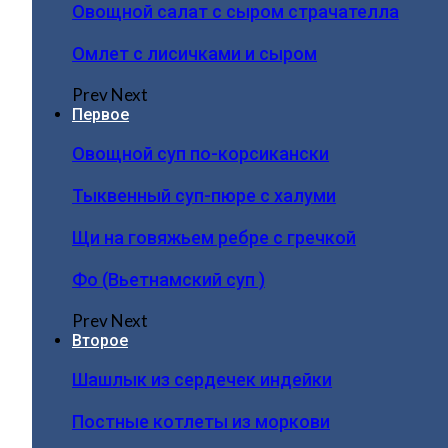
Овощной салат с сыром страчателла
Омлет с лисичками и сыром
Prev
Next
Первое
Овощной суп по-корсикански
Тыквенный суп-пюре с халуми
Щи на говяжьем ребре с гречкой
Фо (Вьетнамский суп )
Prev
Next
Второе
Шашлык из сердечек индейки
Постные котлеты из моркови