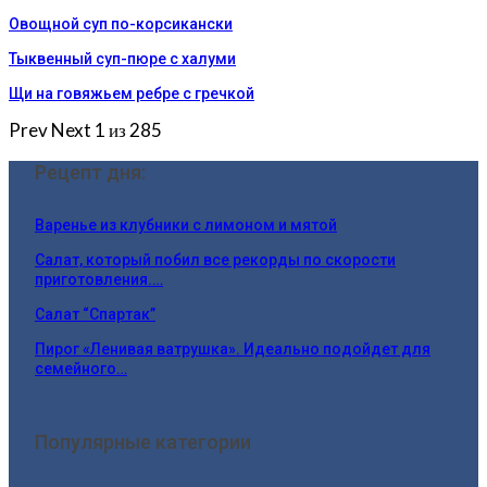
Овощной суп по-корсикански
Тыквенный суп-пюре с халуми
Щи на говяжьем ребре с гречкой
Prev
Next
1 из 285
Рецепт дня:
Варенье из клубники с лимоном и мятой
Салат, который побил все рекорды по скорости
приготовления.…
Салат “Спартак”
Пирог «Ленивая ватрушка». Идеально подойдет для
семейного…
Популярные категории