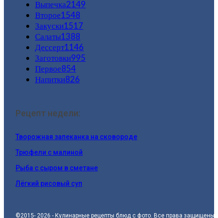
Выпечка
2149
Второе
1548
Закуски
1517
Салаты
1388
Дессерт
1146
Заготовки
995
Первое
854
Напитки
826
Рецепт недели:
Творожная запеканка на сковороде
Трюфели с малиной
Рыба с сыром в сметане
Лёгкий рисовый суп
©2015- 2026 - Кулинарные рецепты блюд с фото. Все права защищены.