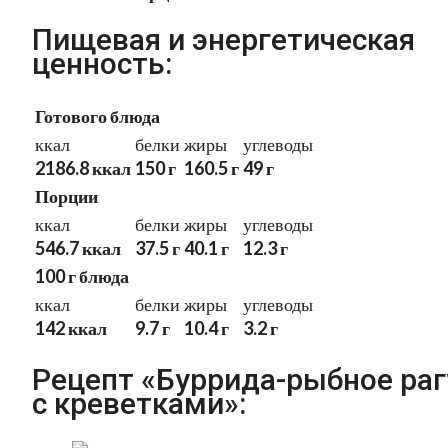
Пищевая и энергетическая
ценность:
Готового блюда
ккал
белки
жиры
углеводы
2186.8 ккал
150 г
160.5 г
49 г
Порции
ккал
белки
жиры
углеводы
546.7 ккал
37.5 г
40.1 г
12.3 г
100 г блюда
ккал
белки
жиры
углеводы
142 ккал
9.7 г
10.4 г
3.2 г
Рецепт «Буррида-рыбное раг
с креветками»: