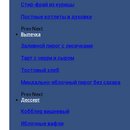
Стир-фрай из курицы
Постные котлеты в духовке
Prev
Next
Выпечка
Заливной пирог с лисичками
Тарт с черри и сыром
Тостовый хлеб
Миндально-яблочный пирог без сахара
Prev
Next
Дессерт
Кобблер вишневый
Яблочные вафли