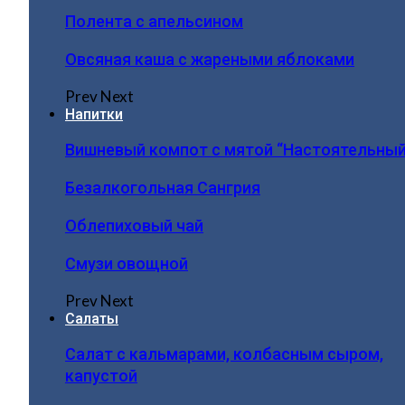
Полента с апельсином
Овсяная каша с жареными яблоками
Prev
Next
Напитки
Вишневый компот с мятой “Настоятельный
Безалкогольная Сангрия
Облепиховый чай
Смузи овощной
Prev
Next
Салаты
Салат с кальмарами, колбасным сыром,
капустой