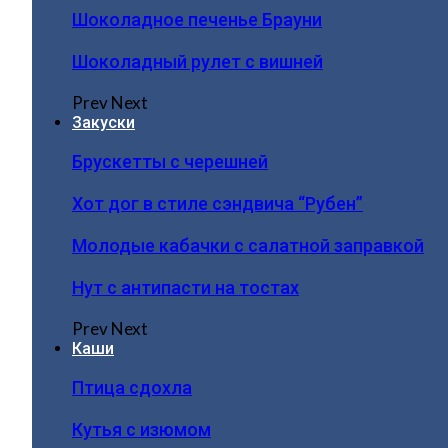
Шоколадное печенье Брауни
Шоколадный рулет с вишней
Prev
Next
Закуски
Брускетты с черешней
Хот дог в стиле сэндвича “Рубен”
Молодые кабачки с салатной заправкой
Нут с антипасти на тостах
Prev
Next
Каши
Птица сдохла
Кутья с изюмом