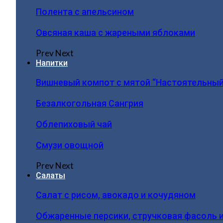
Полента с апельсином
Овсяная каша с жареными яблоками
Prev
Next
Напитки
Вишневый компот с мятой “Настоятельный
Безалкогольная Сангрия
Облепиховый чай
Смузи овощной
Prev
Next
Салаты
Салат с рисом, авокадо и кочудяном
Обжаренные персики, стручковая фасоль 