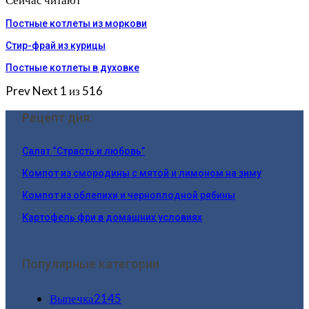
Постные котлеты из моркови
Стир-фрай из курицы
Постные котлеты в духовке
Prev
Next
1 из 516
Рецепт дня:
Салат “Страсть и любовь”
Компот из смородины с мятой и лимоном на зиму
Компот из облепихи и черноплодной рябины
Картофель фри в домашних условиях
Популярные категории
Выпечка
2145