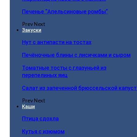
Печенье “Апельсиновые ромбы”
Prev
Next
Закуски
Нут с антипасти на тостах
Печёночные блины с лисичками и сыром
Томатные тосты с глазуньей из
перепелиных яиц
Салат из запеченной брюссельской капус
Prev
Next
Каши
Птица сдохла
Кутья с изюмом