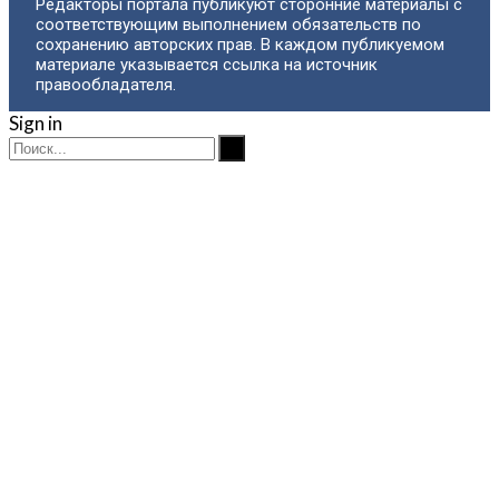
Редакторы портала публикуют сторонние материалы с
соответствующим выполнением обязательств по
сохранению авторских прав. В каждом публикуемом
материале указывается ссылка на источник
правообладателя.
Sign in