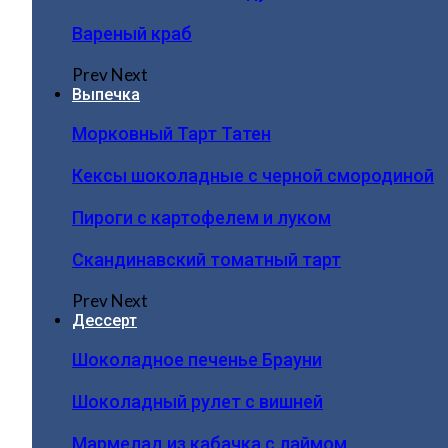
Вареный краб
Prev
Next
Выпечка
Морковный Тарт Татен
Кексы шоколадные с черной смородиной
Пироги c картофелем и луком
Скандинавский томатный тарт
Prev
Next
Дессерт
Шоколадное печенье Брауни
Шоколадный рулет с вишней
Мармелад из кабачка с лаймом