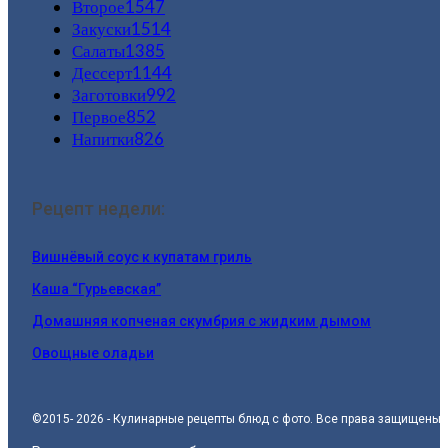
Второе
1547
Закуски
1514
Салаты
1385
Дессерт
1144
Заготовки
992
Первое
852
Напитки
826
Рецепт недели:
Вишнёвый соус к купатам гриль
Каша “Гурьевская”
Домашняя копченая скумбрия с жидким дымом
Овощные оладьи
©2015- 2026 - Кулинарные рецепты блюд с фото. Все права защищены.