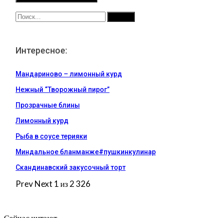
Интересное:
Мандариново – лимонный курд
Нежный “Творожный пирог”
Прозрачные блины
Лимонный курд
Рыба в соусе терияки
Миндальное бланманже#пушкинкулинар
Скандинавский закусочный торт
Prev
Next
1 из 2 326
Сейчас читают