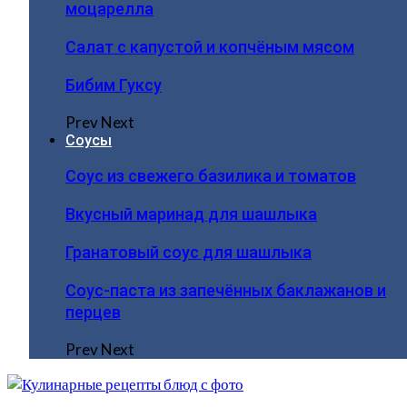
моцарелла
Салат с капустой и копчёным мясом
Бибим Гуксу
Prev
Next
Соусы
Соус из свежего базилика и томатов
Вкусный маринад для шашлыка
Гранатовый соус для шашлыка
Соус-паста из запечённых баклажанов и
перцев
Prev
Next