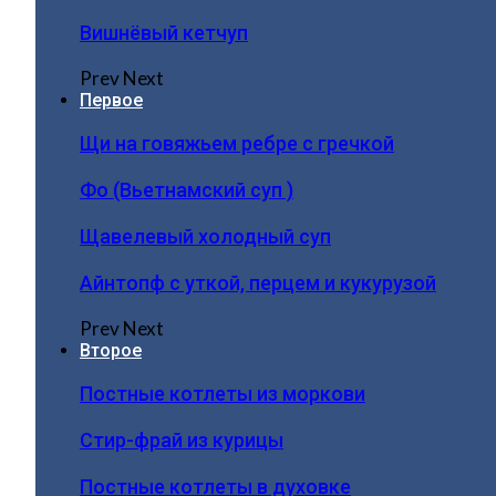
Вишнёвый кетчуп
Prev
Next
Первое
Щи на говяжьем ребре с гречкой
Фо (Вьетнамский суп )
Щавелевый холодный суп
Айнтопф с уткой, перцем и кукурузой
Prev
Next
Второе
Постные котлеты из моркови
Стир-фрай из курицы
Постные котлеты в духовке