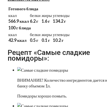
Готового блюда
ккал
белки
жиры
углеводы
566.9 ккал
6.2 г
1.6 г
134.2 г
100 г блюда
ккал
белки
жиры
углеводы
42.9 ккал
0.5 г
0.1 г
10.2 г
Рецепт «Самые сладкие
помидоры»:
ВНИМАНИЕ! Количество ингредиентов дается 
банку объемом 1л.
Помидоры хорошо помыть.