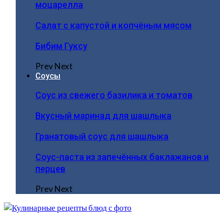
моцарелла
Салат с капустой и копчёным мясом
Бибим Гуксу
Prev
Next
Соусы
Соус из свежего базилика и томатов
Вкусный маринад для шашлыка
Гранатовый соус для шашлыка
Соус-паста из запечённых баклажанов и
перцев
Prev
Next