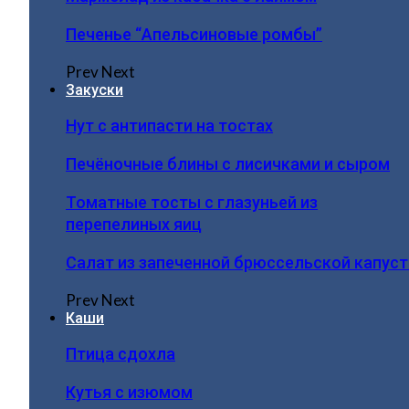
Печенье “Апельсиновые ромбы”
Prev
Next
Закуски
Нут с антипасти на тостах
Печёночные блины с лисичками и сыром
Томатные тосты с глазуньей из
перепелиных яиц
Салат из запеченной брюссельской капус
Prev
Next
Каши
Птица сдохла
Кутья с изюмом