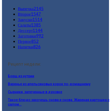
Выпечка
2145
Второе
1547
Закуски
1514
Салаты
1385
Дессерт
1144
Заготовки
992
Первое
852
Напитки
826
Рецепт недели:
Борщ из нутрии
Варенье из апельсиновых корок по-домашнему
Сырники, запеченные в духовке
Такое блюдо захочешь снова и снова. Жареная картошка с
салом…