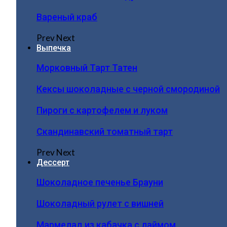
Вареный краб
Prev
Next
Выпечка
Морковный Тарт Татен
Кексы шоколадные с черной смородиной
Пироги c картофелем и луком
Скандинавский томатный тарт
Prev
Next
Дессерт
Шоколадное печенье Брауни
Шоколадный рулет с вишней
Мармелад из кабачка с лаймом