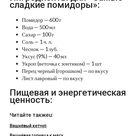
сладкие помидоры»:
Помидор — 600 г
Вода — 500 мл
Сахар — 100 г
Соль — 1 ч. л.
Чеснок — 1 зуб.
Уксус (9%) — 40 мл
Укроп (веточка с зонтиком) — 1 шт
Перец черный (горошком) — по вкусу
Лист лавровый — по вкусу
Пищевая и энергетическая
ценность:
Читайте такжеu:
Вишнёвый кетчуп
Вишнёвая горчица к мясу