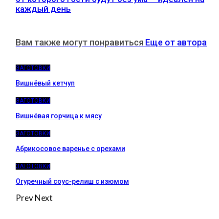
каждый день
Вам также могут понравиться
Еще от автора
ЗАГОТОВКИ
Вишнёвый кетчуп
ЗАГОТОВКИ
Вишнёвая горчица к мясу
ЗАГОТОВКИ
Абрикосовое варенье с орехами
ЗАГОТОВКИ
Огуречный соус-релиш с изюмом
Prev
Next