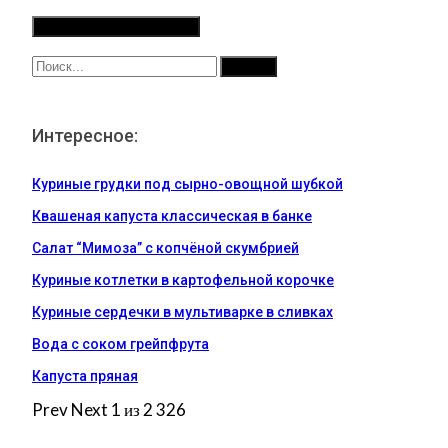
Интересное:
Куриные грудки под сырно-овощной шубкой
Квашеная капуста классическая в банке
Салат “Мимоза” с копчёной скумбрией
Куриные котлетки в картофельной корочке
Куриные сердечки в мультиварке в сливках
Вода с соком грейпфрута
Капуста пряная
Prev
Next
1 из 2 326