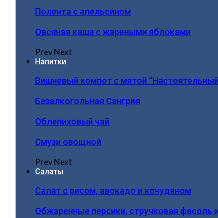
Полента с апельсином
Овсяная каша с жареными яблоками
Prev
Next
Напитки
Вишневый компот с мятой “Настоятельный
Безалкогольная Сангрия
Облепиховый чай
Смузи овощной
Prev
Next
Салаты
Салат с рисом, авокадо и кочудяном
Обжаренные персики, стручковая фасоль 