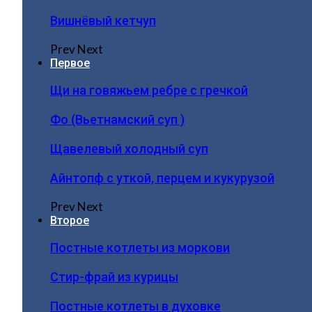
Вишнёвый кетчуп
Prev
Next
Первое
Щи на говяжьем ребре с гречкой
Фо (Вьетнамский суп )
Щавелевый холодный суп
Айнтопф с уткой, перцем и кукурузой
Prev
Next
Второе
Постные котлеты из моркови
Стир-фрай из курицы
Постные котлеты в духовке