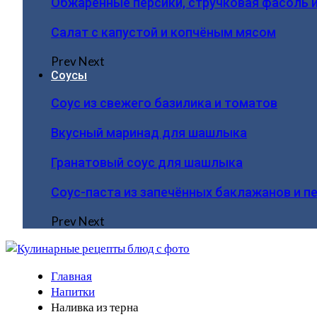
Обжаренные персики, стручковая фасоль 
Салат с капустой и копчёным мясом
Prev
Next
Соусы
Соус из свежего базилика и томатов
Вкусный маринад для шашлыка
Гранатовый соус для шашлыка
Соус-паста из запечённых баклажанов и п
Prev
Next
Главная
Напитки
Наливка из терна