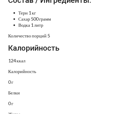
Состав / Ингредиенты:
Терн 1 кг
Сахар 500 грамм
Водка 1 литр
Количество порций 5
Калорийность
124 ккал
Калорийность
0 г
Белки
0 г