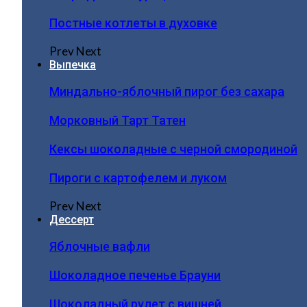
Постные котлеты в духовке
Prev
Next
Выпечка
Миндально-яблочный пирог без сахара
Морковный Тарт Татен
Кексы шоколадные с черной смородиной
Пироги c картофелем и луком
Prev
Next
Дессерт
Яблочные вафли
Шоколадное печенье Брауни
Шоколадный рулет с вишней