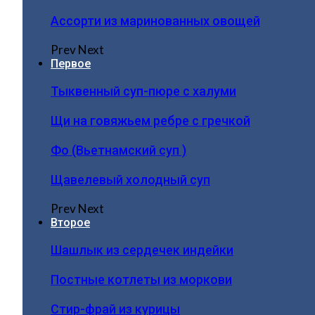
Ассорти из маринованных овощей
Prev
Next
Первое
Тыквенный суп-пюре с халуми
Щи на говяжьем ребре с гречкой
Фо (Вьетнамский суп )
Щавелевый холодный суп
Prev
Next
Второе
Шашлык из сердечек индейки
Постные котлеты из моркови
Стир-фрай из курицы