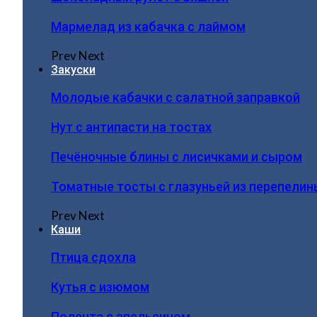
Мармелад из кабачка с лаймом
Prev
Next
Закуски
Молодые кабачки с салатной заправкой
Нут с антипасти на тостах
Печёночные блины с лисичками и сыром
Томатные тосты с глазуньей из перепелин
Prev
Next
Каши
Птица сдохла
Кутья с изюмом
Полента с апельсином