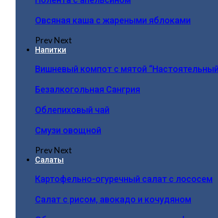
Овсяная каша с жареными яблоками
Prev
Next
Напитки
Вишневый компот с мятой “Настоятельный
Безалкогольная Сангрия
Облепиховый чай
Смузи овощной
Prev
Next
Салаты
Картофельно-огуречный салат с лососем
Салат с рисом, авокадо и кочудяном