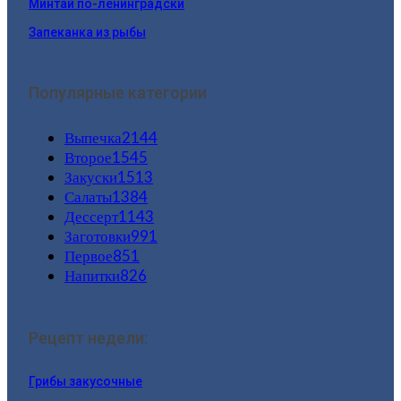
Минтай по-ленинградски
Запеканка из рыбы
Популярные категории
Выпечка
2144
Второе
1545
Закуски
1513
Салаты
1384
Дессерт
1143
Заготовки
991
Первое
851
Напитки
826
Рецепт недели:
Грибы закусочные