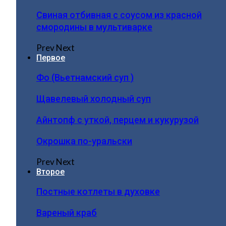
Свиная отбивная с соусом из красной
смородины в мультиварке
Prev
Next
Первое
Фо (Вьетнамский суп )
Щавелевый холодный суп
Айнтопф с уткой, перцем и кукурузой
Окрошка по-уральски
Prev
Next
Второе
Постные котлеты в духовке
Вареный краб