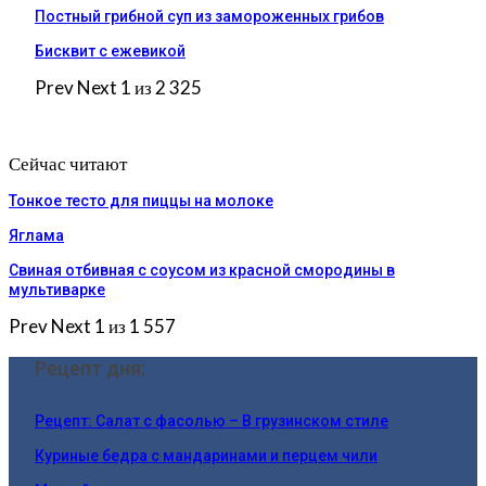
Постный грибной суп из замороженных грибов
Бисквит с ежевикой
Prev
Next
1 из 2 325
Сейчас читают
Тонкое тесто для пиццы на молоке
Яглама
Свиная отбивная с соусом из красной смородины в
мультиварке
Prev
Next
1 из 1 557
Рецепт дня:
Рецепт: Салат с фасолью – В грузинском стиле
Куриные бедра с мандаринами и перцем чили