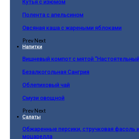
Кутья с изюмом
Полента с апельсином
Овсяная каша с жареными яблоками
Prev
Next
Напитки
Вишневый компот с мятой “Настоятельный
Безалкогольная Сангрия
Облепиховый чай
Смузи овощной
Prev
Next
Салаты
Обжаренные персики, стручковая фасоль 
моцарелла