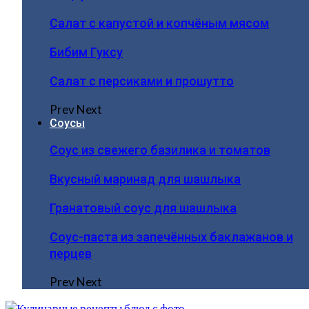
Салат с капустой и копчёным мясом
Бибим Гуксу
Салат с персиками и прошутто
Prev
Next
Соусы
Соус из свежего базилика и томатов
Вкусный маринад для шашлыка
Гранатовый соус для шашлыка
Соус-паста из запечённых баклажанов и
перцев
Prev
Next