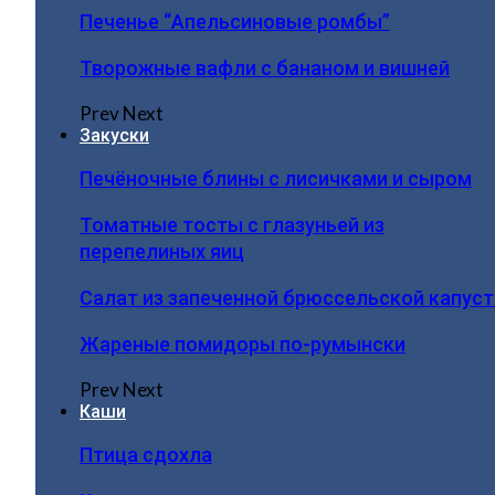
Печенье “Апельсиновые ромбы”
Творожные вафли с бананом и вишней
Prev
Next
Закуски
Печёночные блины с лисичками и сыром
Томатные тосты с глазуньей из
перепелиных яиц
Салат из запеченной брюссельской капус
Жареные помидоры по-румынски
Prev
Next
Каши
Птица сдохла