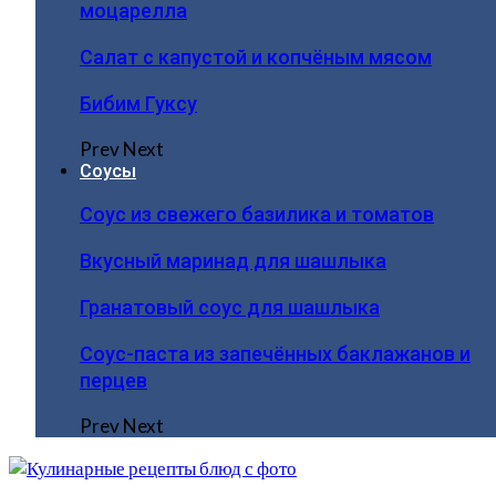
моцарелла
Салат с капустой и копчёным мясом
Бибим Гуксу
Prev
Next
Соусы
Соус из свежего базилика и томатов
Вкусный маринад для шашлыка
Гранатовый соус для шашлыка
Соус-паста из запечённых баклажанов и
перцев
Prev
Next