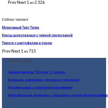
Prev
Next
1 из 2 326
Сейчас читают
Морковный Тарт Татен
Кексы шоколадные с черной смородиной
Пироги c картофелем и луком
Prev
Next
1 из 715
Рецепт дня:
Сырная закуска “Ёлочка” с тунцом
Корюшка, жаренная с зеленью и чесноком
Рисовая каша с курагой в мультиварке
Картофельная запеканка с фаршем и сметаной в мультивар