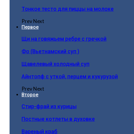
Тонкое тесто для пиццы на молоке
Prev
Next
Первое
Щи на говяжьем ребре с гречкой
Фо (Вьетнамский суп )
Щавелевый холодный суп
Айнтопф с уткой, перцем и кукурузой
Prev
Next
Второе
Стир-фрай из курицы
Постные котлеты в духовке
Вареный краб