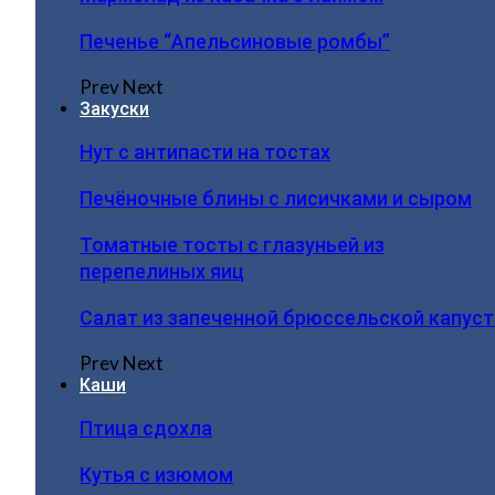
Печенье “Апельсиновые ромбы”
Prev
Next
Закуски
Нут с антипасти на тостах
Печёночные блины с лисичками и сыром
Томатные тосты с глазуньей из
перепелиных яиц
Салат из запеченной брюссельской капус
Prev
Next
Каши
Птица сдохла
Кутья с изюмом