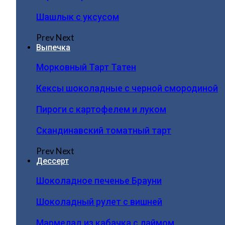
Шашлык с уксусом
Prev
Next
Выпечка
Морковный Тарт Татен
Кексы шоколадные с черной смородиной
Пироги c картофелем и луком
Скандинавский томатный тарт
Prev
Next
Дессерт
Шоколадное печенье Брауни
Шоколадный рулет с вишней
Мармелад из кабачка с лаймом