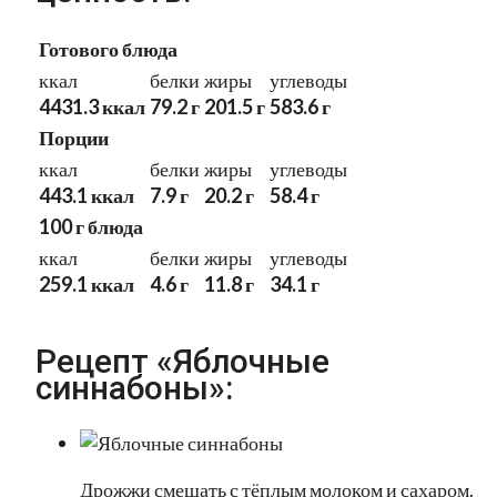
Готового блюда
ккал
белки
жиры
углеводы
4431.3 ккал
79.2 г
201.5 г
583.6 г
Порции
ккал
белки
жиры
углеводы
443.1 ккал
7.9 г
20.2 г
58.4 г
100 г блюда
ккал
белки
жиры
углеводы
259.1 ккал
4.6 г
11.8 г
34.1 г
Рецепт «Яблочные
синнабоны»:
Дрожжи смешать с тёплым молоком и сахаром.