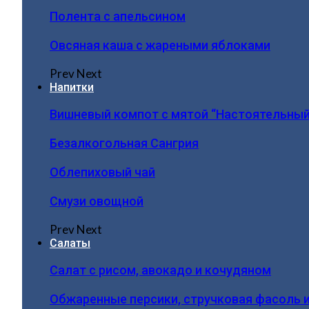
Полента с апельсином
Овсяная каша с жареными яблоками
Prev
Next
Напитки
Вишневый компот с мятой “Настоятельный
Безалкогольная Сангрия
Облепиховый чай
Смузи овощной
Prev
Next
Салаты
Салат с рисом, авокадо и кочудяном
Обжаренные персики, стручковая фасоль 