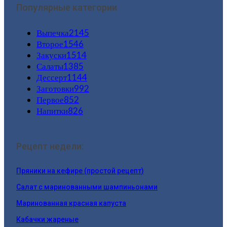
Популярные категории
Выпечка
2145
Второе
1546
Закуски
1514
Салаты
1385
Дессерт
1144
Заготовки
992
Первое
852
Напитки
826
Рецепт недели:
Пряники на кефире (простой рецепт)
Салат с маринованными шампиньонами
Маринованная красная капуста
Кабачки жареные