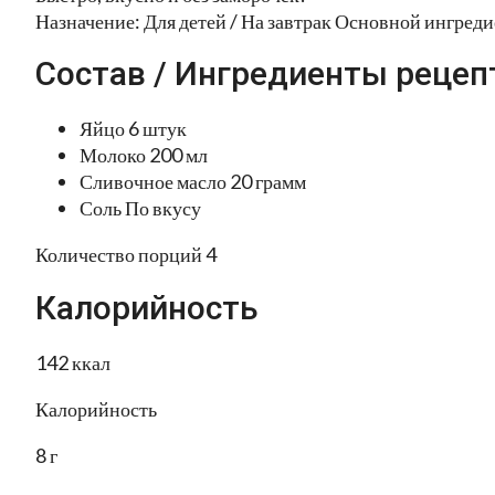
Назначение: Для детей / На завтрак Основной ингреди
Состав / Ингредиенты рецеп
Яйцо 6 штук
Молоко 200 мл
Сливочное масло 20 грамм
Соль По вкусу
Количество порций 4
Калорийность
142 ккал
Калорийность
8 г