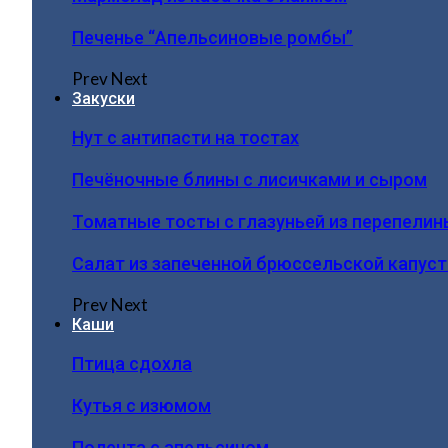
Печенье “Апельсиновые ромбы”
Prev
Next
Закуски
Нут с антипасти на тостах
Печёночные блины с лисичками и сыром
Томатные тосты с глазуньей из перепелин
Салат из запеченной брюссельской капус
Prev
Next
Каши
Птица сдохла
Кутья с изюмом
Полента с апельсином