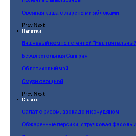
Овсяная каша с жареными яблоками
Prev
Next
Напитки
Вишневый компот с мятой “Настоятельный
Безалкогольная Сангрия
Облепиховый чай
Смузи овощной
Prev
Next
Салаты
Салат с рисом, авокадо и кочудяном
Обжаренные персики, стручковая фасоль 