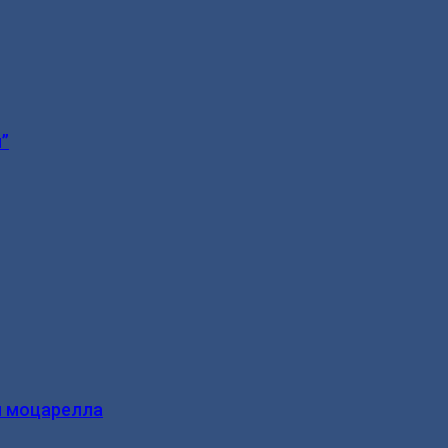
”
и моцарелла