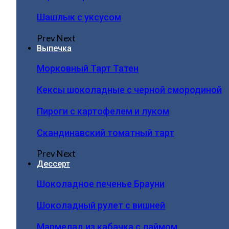
Шашлык с уксусом
Prev
Next
Выпечка
Морковный Тарт Татен
Кексы шоколадные с черной смородиной
Пироги c картофелем и луком
Скандинавский томатный тарт
Prev
Next
Дессерт
Шоколадное печенье Брауни
Шоколадный рулет с вишней
Мармелад из кабачка с лаймом