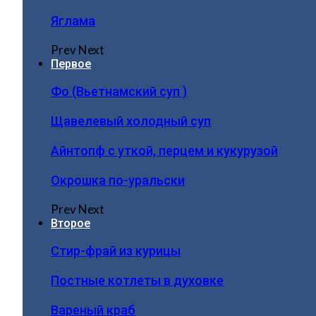
Яглама
Prev
Next
Первое
Фо (Вьетнамский суп )
Щавелевый холодный суп
Айнтопф с уткой, перцем и кукурузой
Окрошка по-уральски
Prev
Next
Второе
Стир-фрай из курицы
Постные котлеты в духовке
Вареный краб