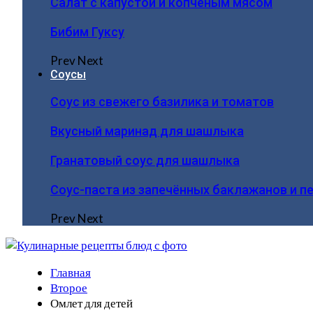
Салат с капустой и копчёным мясом
Бибим Гуксу
Prev
Next
Соусы
Соус из свежего базилика и томатов
Вкусный маринад для шашлыка
Гранатовый соус для шашлыка
Соус-паста из запечённых баклажанов и п
Prev
Next
Главная
Второе
Омлет для детей