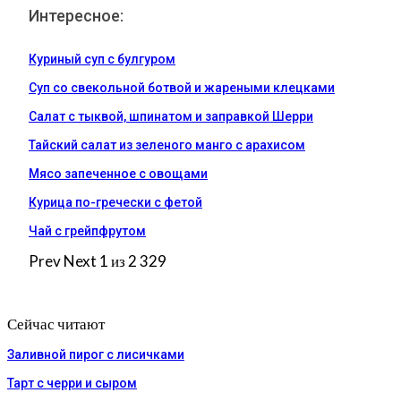
Интересное:
Куриный суп с булгуром
Суп со свекольной ботвой и жареными клецками
Салат с тыквой, шпинатом и заправкой Шерри
Тайский салат из зеленого манго с арахисом
Мясо запеченное с овощами
Курица по-гречески с фетой
Чай с грейпфрутом
Prev
Next
1 из 2 329
Сейчас читают
Заливной пирог с лисичками
Тарт с черри и сыром