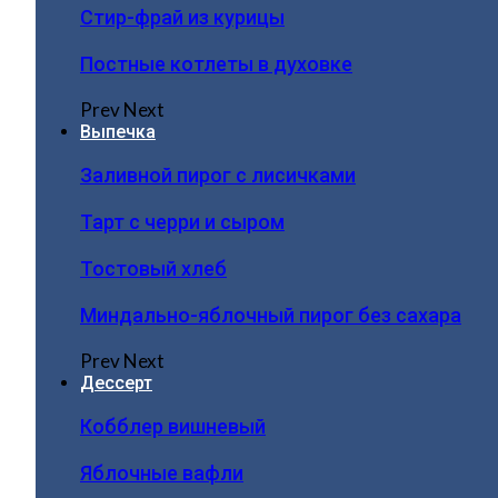
Стир-фрай из курицы
Постные котлеты в духовке
Prev
Next
Выпечка
Заливной пирог с лисичками
Тарт с черри и сыром
Тостовый хлеб
Миндально-яблочный пирог без сахара
Prev
Next
Дессерт
Кобблер вишневый
Яблочные вафли