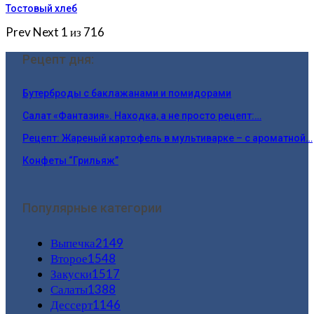
Тостовый хлеб
Prev
Next
1 из 716
Рецепт дня:
Бутерброды с баклажанами и помидорами
Салат «Фантазия». Находка, а не просто рецепт:…
Рецепт: Жареный картофель в мультиварке – с ароматной…
Конфеты “Грильяж”
Популярные категории
Выпечка
2149
Второе
1548
Закуски
1517
Салаты
1388
Дессерт
1146