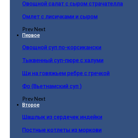
Овощной салат с сыром страчателла
Омлет с лисичками и сыром
Prev
Next
Первое
Овощной суп по-корсикански
Тыквенный суп-пюре с халуми
Щи на говяжьем ребре с гречкой
Фо (Вьетнамский суп )
Prev
Next
Второе
Шашлык из сердечек индейки
Постные котлеты из моркови