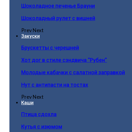
Шоколадное печенье Брауни
Шоколадный рулет с вишней
Prev
Next
Закуски
Брускетты с черешней
Хот дог в стиле сэндвича “Рубен”
Молодые кабачки с салатной заправкой
Нут с антипасти на тостах
Prev
Next
Каши
Птица сдохла
Кутья с изюмом