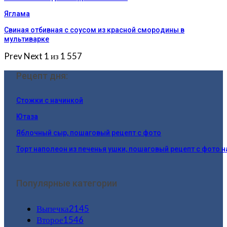
Яглама
Свиная отбивная с соусом из красной смородины в
мультиварке
Prev
Next
1 из 1 557
Рецепт дня:
Стожки с начинкой
Ютаза
Яблочный сыр, пошаговый рецепт с фото
Торт наполеон из печенья ушки, пошаговый рецепт с фото 
Популярные категории
Выпечка
2145
Второе
1546