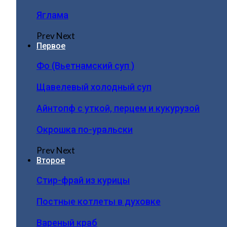
Яглама
Prev
Next
Первое
Фо (Вьетнамский суп )
Щавелевый холодный суп
Айнтопф с уткой, перцем и кукурузой
Окрошка по-уральски
Prev
Next
Второе
Стир-фрай из курицы
Постные котлеты в духовке
Вареный краб