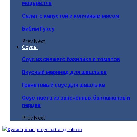
моцарелла
Салат с капустой и копчёным мясом
Бибим Гуксу
Prev
Next
Соусы
Соус из свежего базилика и томатов
Вкусный маринад для шашлыка
Гранатовый соус для шашлыка
Соус-паста из запечённых баклажанов и
перцев
Prev
Next