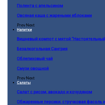
Полента с апельсином
Овсяная каша с жареными яблоками
Prev
Next
Напитки
Вишневый компот с мятой “Настоятельный
Безалкогольная Сангрия
Облепиховый чай
Смузи овощной
Prev
Next
Салаты
Салат с рисом, авокадо и кочудяном
Обжаренные персики, стручковая фасоль 