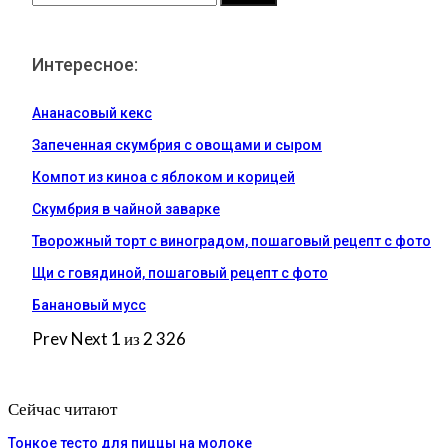
Интересное:
Ананасовый кекс
Запеченная скумбрия с овощами и сыром
Компот из киноа с яблоком и корицей
Скумбрия в чайной заварке
Творожный торт с виноградом, пошаговый рецепт с фото
Щи с говядиной, пошаговый рецепт с фото
Банановый мусс
Prev
Next
1 из 2 326
Сейчас читают
Тонкое тесто для пиццы на молоке