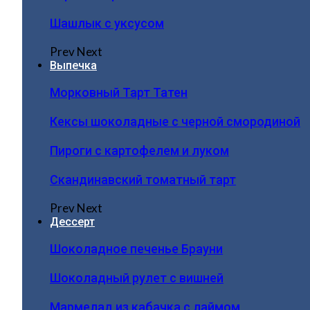
Шашлык с уксусом
Prev
Next
Выпечка
Морковный Тарт Татен
Кексы шоколадные с черной смородиной
Пироги c картофелем и луком
Скандинавский томатный тарт
Prev
Next
Дессерт
Шоколадное печенье Брауни
Шоколадный рулет с вишней
Мармелад из кабачка с лаймом