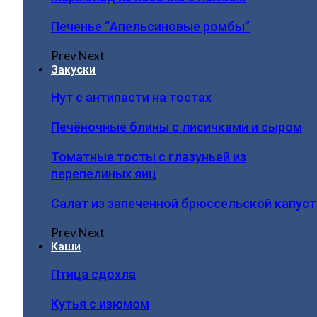
Печенье “Апельсиновые ромбы”
Prev
Next
Закуски
Нут с антипасти на тостах
Печёночные блины с лисичками и сыром
Томатные тосты с глазуньей из
перепелиных яиц
Салат из запеченной брюссельской капус
Prev
Next
Каши
Птица сдохла
Кутья с изюмом