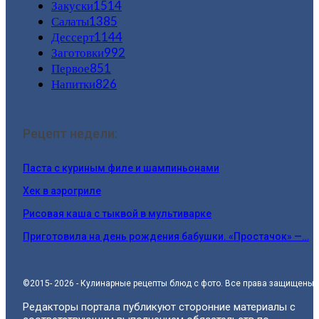
Закуски
1514
Салаты
1385
Дессерт
1144
Заготовки
992
Первое
851
Напитки
826
Рецепт недели:
Паста с куриным филе и шампиньонами
Хек в аэрогриле
Рисовая каша с тыквой в мультиварке
Приготовила на день рождения бабушки. «Простачок» —…
©2015- 2026 - Кулинарные рецепты блюд с фото. Все права защищены.
Редакторы портала публикуют сторонние материалы с