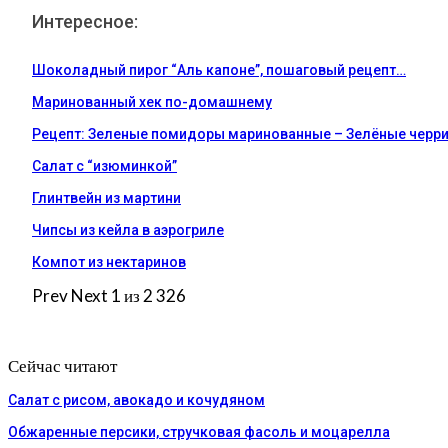
Интересное:
Шоколадный пирог “Аль капоне”, пошаговый рецепт…
Маринованный хек по-домашнему
Рецепт: Зеленые помидоры маринованные – Зелёные черр
Салат с “изюминкой”
Глинтвейн из мартини
Чипсы из кейла в аэрогриле
Компот из нектаринов
Prev
Next
1 из 2 326
Сейчас читают
Салат с рисом, авокадо и кочудяном
Обжаренные персики, стручковая фасоль и моцарелла