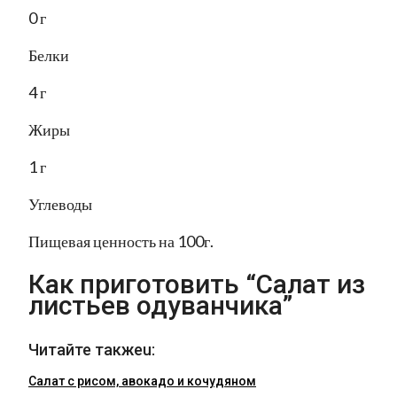
0 г
Белки
4 г
Жиры
1 г
Углеводы
Пищевая ценность на 100г.
Как приготовить “Салат из
листьев одуванчика”
Читайте такжеu:
Салат с рисом, авокадо и кочудяном