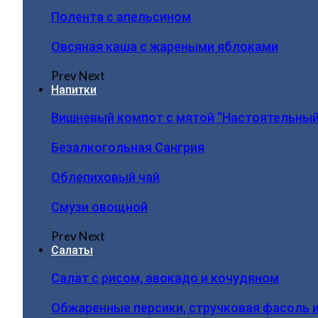
Полента с апельсином
Овсяная каша с жареными яблоками
Prev
Next
Напитки
Вишневый компот с мятой “Настоятельный
Безалкогольная Сангрия
Облепиховый чай
Смузи овощной
Prev
Next
Салаты
Салат с рисом, авокадо и кочудяном
Обжаренные персики, стручковая фасоль 