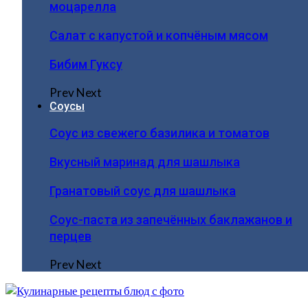
моцарелла
Салат с капустой и копчёным мясом
Бибим Гуксу
Prev
Next
Соусы
Соус из свежего базилика и томатов
Вкусный маринад для шашлыка
Гранатовый соус для шашлыка
Соус-паста из запечённых баклажанов и
перцев
Prev
Next