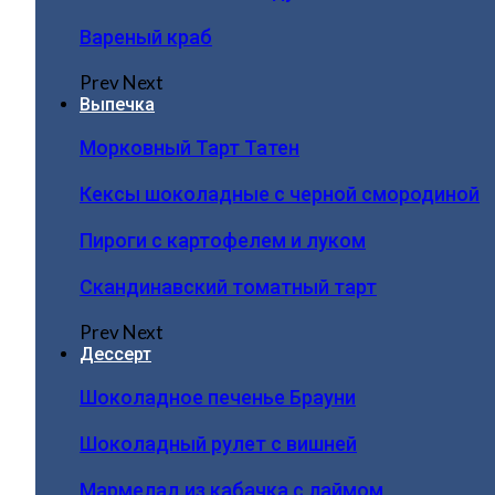
Вареный краб
Prev
Next
Выпечка
Морковный Тарт Татен
Кексы шоколадные с черной смородиной
Пироги c картофелем и луком
Скандинавский томатный тарт
Prev
Next
Дессерт
Шоколадное печенье Брауни
Шоколадный рулет с вишней
Мармелад из кабачка с лаймом