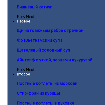
Вишнёвый кетчуп
Prev
Next
Первое
Щи на говяжьем ребре с гречкой
Фо (Вьетнамский суп )
Щавелевый холодный суп
Айнтопф с уткой, перцем и кукурузой
Prev
Next
Второе
Постные котлеты из моркови
Стир-фрай из курицы
Постные котлеты в духовке