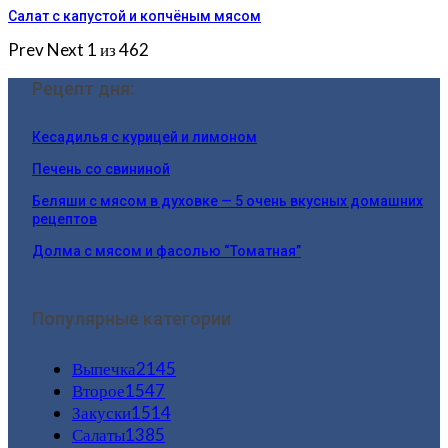
Салат с капустой и копчёным мясом
Prev
Next
1 из 462
Рецепт дня:
Кесадилья с курицей и лимоном
Печень со свининой
Беляши с мясом в духовке — 5 очень вкусных домашних
рецептов
Долма с мясом и фасолью “Томатная”
Популярные категории
Выпечка
2145
Второе
1547
Закуски
1514
Салаты
1385