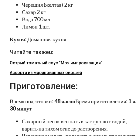
Черешня (желтая) 2 кг
Сахар 2 кг
Вода 700 мл
Лимон 1 шт.
Кухня:
Домашняя кухня
Читайте такжеu:
Острый томатный соус “Моя импровизация”
Ассорти из маринованных овощей
Приготовление:
Время подготовки:
48 часов
Время приготовления:
1 ч
30 минут
Сахарный песок всыпать в кастрюлю с водой,
варить на тихом огне до растворения.
Черешню вымыть, положить в сироп, продолжат