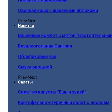
Овсяная каша с жареными яблоками
Prev
Next
Напитки
Вишневый компот с мятой “Настоятельный
Безалкогольная Сангрия
Облепиховый чай
Смузи овощной
Prev
Next
Салаты
Салат из капусты “Ешь и худей”
Картофельно-огуречный салат с лососем