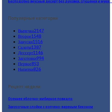
Бесподобно вкусный десерт без духовки, сгущенки и муки.
Популярные категории
Выпечка
2147
Второе
1548
Закуски
1516
Салаты
1387
Дессерт
1146
Заготовки
994
Первое
853
Напитки
826
Рецепт недели:
Осеннее яблочно-имбирное повидло
Закусочные слойки с копчено-вареным беконом