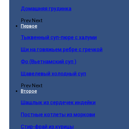
Домашняя грудинка
Prev
Next
Первое
Тыквенный суп-пюре с халуми
Щи на говяжьем ребре с гречкой
Фо (Вьетнамский суп )
Щавелевый холодный суп
Prev
Next
Второе
Шашлык из сердечек индейки
Постные котлеты из моркови
Стир-фрай из курицы