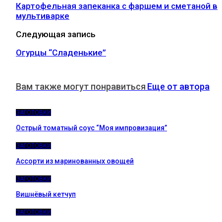
Картофельная запеканка с фаршем и сметаной в
мультиварке
Следующая запись
Огурцы “Сладенькие”
Вам также могут понравиться
Еще от автора
ЗАГОТОВКИ
Острый томатный соус “Моя импровизация”
ЗАГОТОВКИ
Ассорти из маринованных овощей
ЗАГОТОВКИ
Вишнёвый кетчуп
ЗАГОТОВКИ