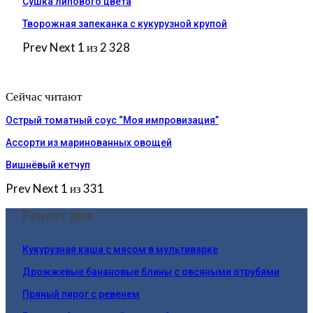
Сушка липового цвета
Творожная запеканка с кукурузной крупой
Prev
Next
1 из 2 328
Сейчас читают
Острый томатный соус “Моя импровизация”
Ассорти из маринованных овощей
Вишнёвый кетчуп
Prev
Next
1 из 331
Рецепт дня:
Кукурузная каша с мясом в мультиварке
Дрожжевые банановые блины с овсяными отрубями
Пряный пирог с ревенем