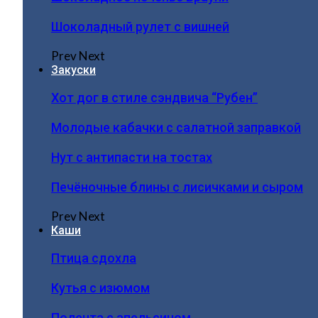
Шоколадный рулет с вишней
Prev
Next
Закуски
Хот дог в стиле сэндвича “Рубен”
Молодые кабачки с салатной заправкой
Нут с антипасти на тостах
Печёночные блины с лисичками и сыром
Prev
Next
Каши
Птица сдохла
Кутья с изюмом
Полента с апельсином