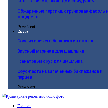
Салат с рисом, авокадо и кочудяном
Обжаренные персики, стручковая фасоль 
моцарелла
Prev
Next
Соусы
Соус из свежего базилика и томатов
Вкусный маринад для шашлыка
Гранатовый соус для шашлыка
Соус-паста из запечённых баклажанов и
перцев
Prev
Next
Главная