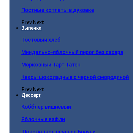
Постные котлеты в духовке
Prev
Next
Выпечка
Тостовый хлеб
Миндально-яблочный пирог без сахара
Морковный Тарт Татен
Кексы шоколадные с черной смородиной
Prev
Next
Дессерт
Кобблер вишневый
Яблочные вафли
Шоколадное печенье Брауни