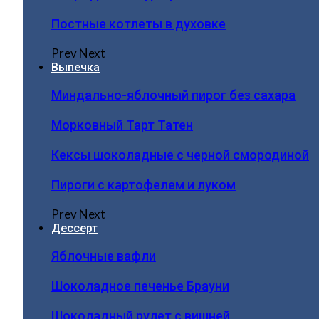
Постные котлеты в духовке
Prev
Next
Выпечка
Миндально-яблочный пирог без сахара
Морковный Тарт Татен
Кексы шоколадные с черной смородиной
Пироги c картофелем и луком
Prev
Next
Дессерт
Яблочные вафли
Шоколадное печенье Брауни
Шоколадный рулет с вишней