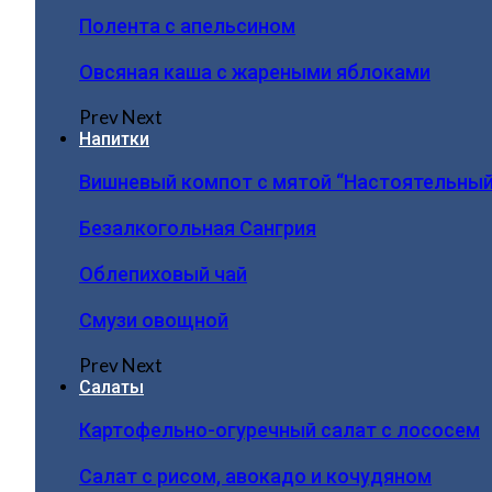
Полента с апельсином
Овсяная каша с жареными яблоками
Prev
Next
Напитки
Вишневый компот с мятой “Настоятельный
Безалкогольная Сангрия
Облепиховый чай
Смузи овощной
Prev
Next
Салаты
Картофельно-огуречный салат с лососем
Салат с рисом, авокадо и кочудяном