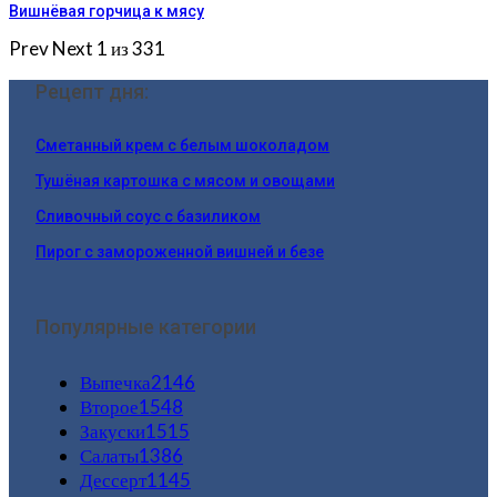
Вишнёвая горчица к мясу
Prev
Next
1 из 331
Рецепт дня:
Сметанный крем с белым шоколадом
Тушёная картошка с мясом и овощами
Сливочный соус с базиликом
Пирог с замороженной вишней и безе
Популярные категории
Выпечка
2146
Второе
1548
Закуски
1515
Салаты
1386
Дессерт
1145