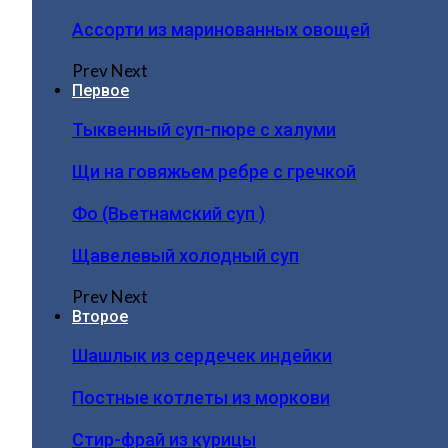
Ассорти из маринованных овощей
Prev
Next
Первое
Тыквенный суп-пюре с халуми
Щи на говяжьем ребре с гречкой
Фо (Вьетнамский суп )
Щавелевый холодный суп
Prev
Next
Второе
Шашлык из сердечек индейки
Постные котлеты из моркови
Стир-фрай из курицы