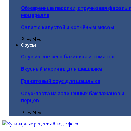
Обжаренные персики, стручковая фасоль 
моцарелла
Салат с капустой и копчёным мясом
Prev
Next
Соусы
Соус из свежего базилика и томатов
Вкусный маринад для шашлыка
Гранатовый соус для шашлыка
Соус-паста из запечённых баклажанов и
перцев
Prev
Next