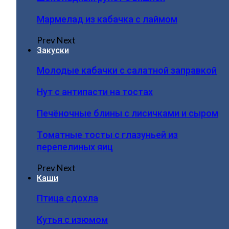
Мармелад из кабачка с лаймом
Prev
Next
Закуски
Молодые кабачки с салатной заправкой
Нут с антипасти на тостах
Печёночные блины с лисичками и сыром
Томатные тосты с глазуньей из
перепелиных яиц
Prev
Next
Каши
Птица сдохла
Кутья с изюмом