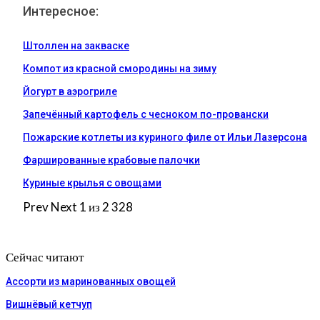
Интересное:
Штоллен на закваске
Компот из красной смородины на зиму
Йогурт в аэрогриле
Запечённый картофель с чесноком по-провански
Пожарские котлеты из куриного филе от Ильи Лазерсона
Фаршированные крабовые палочки
Куриные крылья с овощами
Prev
Next
1 из 2 328
Сейчас читают
Ассорти из маринованных овощей
Вишнёвый кетчуп