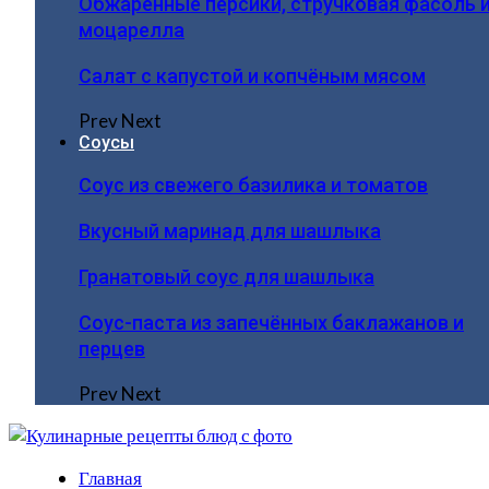
Обжаренные персики, стручковая фасоль 
моцарелла
Салат с капустой и копчёным мясом
Prev
Next
Соусы
Соус из свежего базилика и томатов
Вкусный маринад для шашлыка
Гранатовый соус для шашлыка
Соус-паста из запечённых баклажанов и
перцев
Prev
Next
Главная