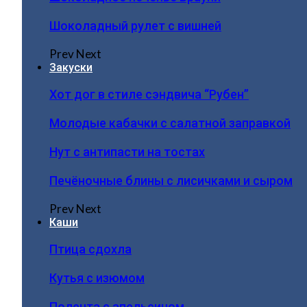
Шоколадный рулет с вишней
Prev
Next
Закуски
Хот дог в стиле сэндвича “Рубен”
Молодые кабачки с салатной заправкой
Нут с антипасти на тостах
Печёночные блины с лисичками и сыром
Prev
Next
Каши
Птица сдохла
Кутья с изюмом
Полента с апельсином