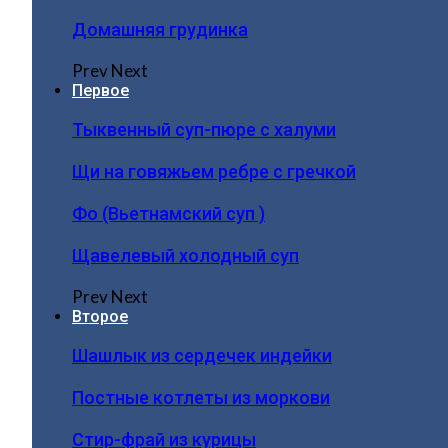
Домашняя грудинка
Prev
Next
Первое
Тыквенный суп-пюре с халуми
Щи на говяжьем ребре с гречкой
Фо (Вьетнамский суп )
Щавелевый холодный суп
Prev
Next
Второе
Шашлык из сердечек индейки
Постные котлеты из моркови
Стир-фрай из курицы