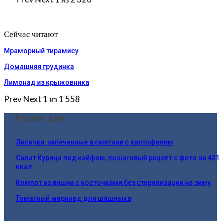
Сейчас читают
Мраморный тирамису
Домашняя грудинка
Лимонад из крыжовника
Prev
Next
1 из 1 558
Рецепт дня:
Лисички, запеченные в сметане с картофелем
Салат Курица под кайфом, пошаговый рецепт с фото на 421
ккал
Компот из вишни с косточками без стерилизации на зиму
Томатный маринад для шашлыка