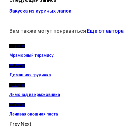
Закуска из куриных лапок
Вам также могут понравиться
Еще от автора
РЕЦЕПТЫ
Мраморный тирамису
РЕЦЕПТЫ
Домашняя грудинка
РЕЦЕПТЫ
Лимонад из крыжовника
РЕЦЕПТЫ
Ленивая овощная паста
Prev
Next