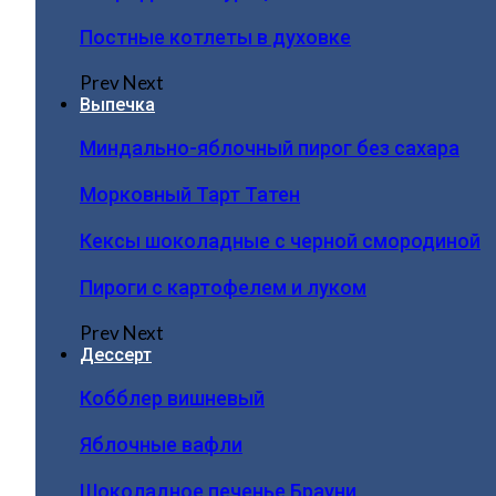
Постные котлеты в духовке
Prev
Next
Выпечка
Миндально-яблочный пирог без сахара
Морковный Тарт Татен
Кексы шоколадные с черной смородиной
Пироги c картофелем и луком
Prev
Next
Дессерт
Кобблер вишневый
Яблочные вафли
Шоколадное печенье Брауни