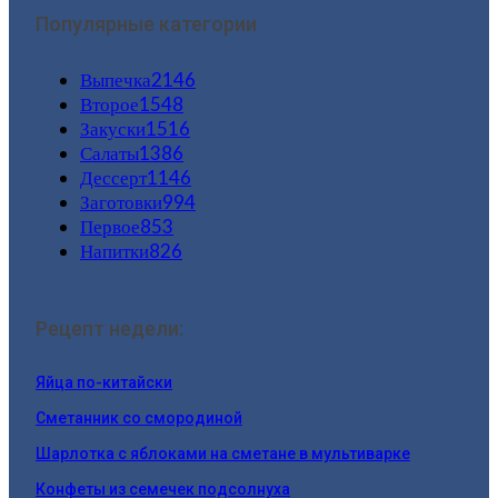
Популярные категории
Выпечка
2146
Второе
1548
Закуски
1516
Салаты
1386
Дессерт
1146
Заготовки
994
Первое
853
Напитки
826
Рецепт недели:
Яйца по-китайски
Сметанник со смородиной
Шарлотка с яблоками на сметане в мультиварке
Конфеты из семечек подсолнуха