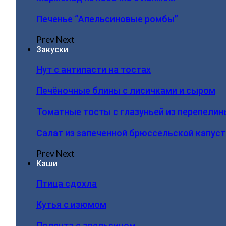
Печенье “Апельсиновые ромбы”
Prev
Next
Закуски
Нут с антипасти на тостах
Печёночные блины с лисичками и сыром
Томатные тосты с глазуньей из перепелин
Салат из запеченной брюссельской капус
Prev
Next
Каши
Птица сдохла
Кутья с изюмом
Полента с апельсином