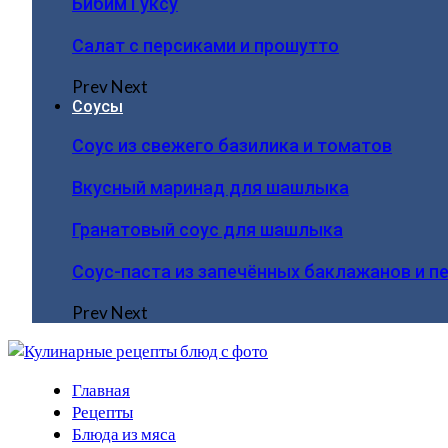
Бибим Гуксу
Салат с персиками и прошутто
Prev
Next
Соусы
Соус из свежего базилика и томатов
Вкусный маринад для шашлыка
Гранатовый соус для шашлыка
Соус-паста из запечённых баклажанов и п
Prev
Next
Главная
Рецепты
Блюда из мяса