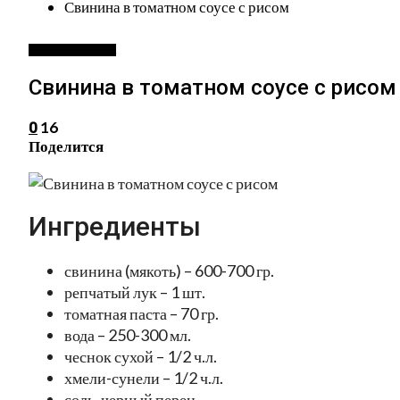
Свинина в томатном соусе с рисом
БЛЮДА ИЗ МЯСА
Свинина в томатном соусе с рисом
16
0
Поделится
Ингредиенты
свинина (мякоть) – 600-700 гр.
репчатый лук – 1 шт.
томатная паста – 70 гр.
вода – 250-300 мл.
чеснок сухой – 1/2 ч.л.
хмели-сунели – 1/2 ч.л.
соль, черный перец