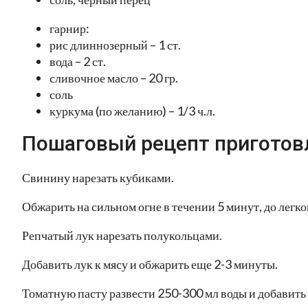
гарнир:
рис длиннозерный – 1 ст.
вода – 2 ст.
сливочное масло – 20 гр.
соль
куркума (по желанию) – 1/3 ч.л.
Пошаговый рецепт приготов
Свинину нарезать кубиками.
Обжарить на сильном огне в течении 5 минут, до легк
Репчатый лук нарезать полукольцами.
Добавить лук к мясу и обжарить еще 2-3 минуты.
Томатную пасту развести 250-300 мл воды и добавить 