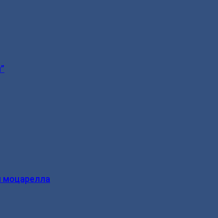
”
и моцарелла