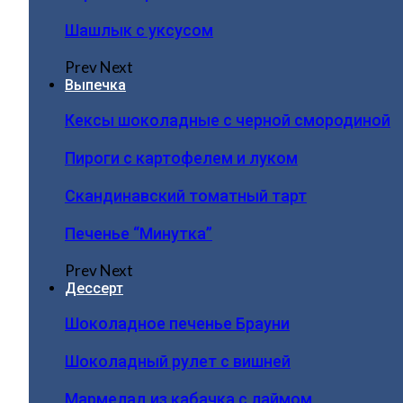
Шашлык с уксусом
Prev
Next
Выпечка
Кексы шоколадные с черной смородиной
Пироги c картофелем и луком
Скандинавский томатный тарт
Печенье “Минутка”
Prev
Next
Дессерт
Шоколадное печенье Брауни
Шоколадный рулет с вишней
Мармелад из кабачка с лаймом