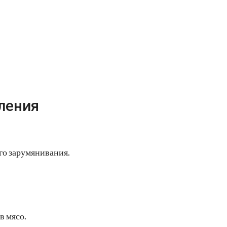
ления
ого зарумянивания.
в мясо.