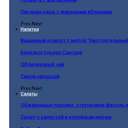
Овсяная каша с жареными яблоками
Prev
Next
Напитки
Вишневый компот с мятой “Настоятельный
Безалкогольная Сангрия
Облепиховый чай
Смузи овощной
Prev
Next
Салаты
Обжаренные персики, стручковая фасоль 
Салат с капустой и копчёным мясом