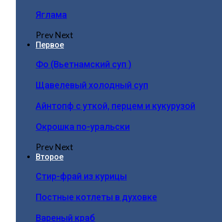
Яглама
Prev
Next
Первое
Фо (Вьетнамский суп )
Щавелевый холодный суп
Айнтопф с уткой, перцем и кукурузой
Окрошка по-уральски
Prev
Next
Второе
Стир-фрай из курицы
Постные котлеты в духовке
Вареный краб