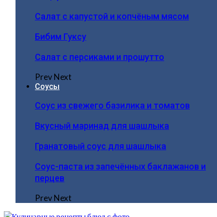
Салат с капустой и копчёным мясом
Бибим Гуксу
Салат с персиками и прошутто
Prev
Next
Соусы
Соус из свежего базилика и томатов
Вкусный маринад для шашлыка
Гранатовый соус для шашлыка
Соус-паста из запечённых баклажанов и
перцев
Prev
Next