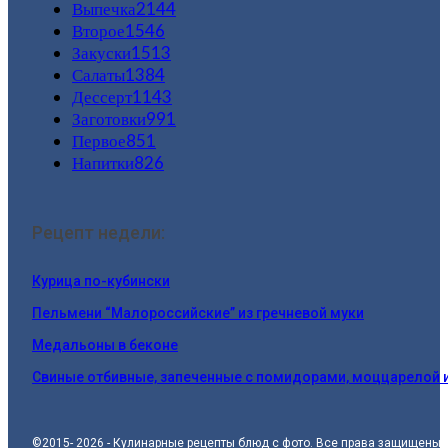
Выпечка
2144
Второе
1546
Закуски
1513
Салаты
1384
Дессерт
1143
Заготовки
991
Первое
851
Напитки
826
Рецепт недели:
Курица по-кубински
Пельмени “Малороссийские” из гречневой муки
Медальоны в беконе
Свиные отбивные, запеченные с помидорами, моццарелой 
©2015- 2026 - Кулинарные рецепты блюд с фото. Все права защищены.