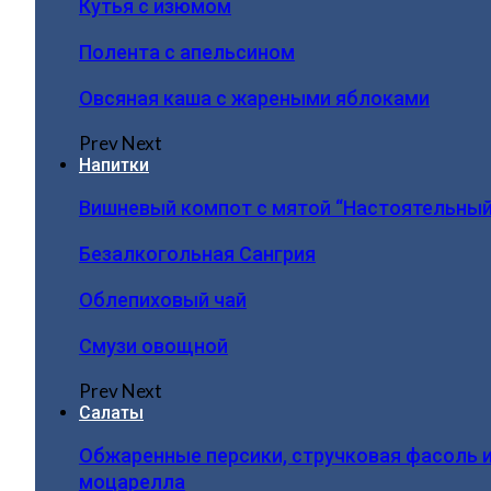
Кутья с изюмом
Полента с апельсином
Овсяная каша с жареными яблоками
Prev
Next
Напитки
Вишневый компот с мятой “Настоятельный
Безалкогольная Сангрия
Облепиховый чай
Смузи овощной
Prev
Next
Салаты
Обжаренные персики, стручковая фасоль 
моцарелла