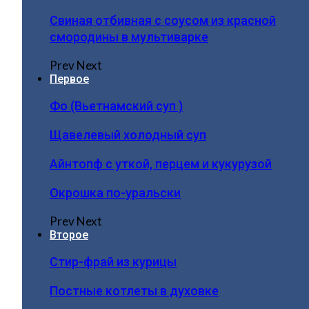
Свиная отбивная с соусом из красной
смородины в мультиварке
Prev
Next
Первое
Фо (Вьетнамский суп )
Щавелевый холодный суп
Айнтопф с уткой, перцем и кукурузой
Окрошка по-уральски
Prev
Next
Второе
Стир-фрай из курицы
Постные котлеты в духовке