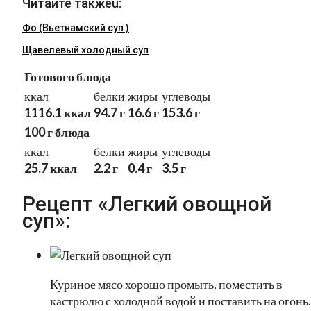
Читайте такжеu:
Фо (Вьетнамский суп )
Щавелевый холодный суп
Готового блюда
ккал
белки
жиры
углеводы
1116.1 ккал
94.7 г
16.6 г
153.6 г
100 г блюда
ккал
белки
жиры
углеводы
25.7 ккал
2.2 г
0.4 г
3.5 г
Рецепт «Легкий овощной
суп»:
Куриное мясо хорошо промыть, поместить в
кастрюлю с холодной водой и поставить на огонь.