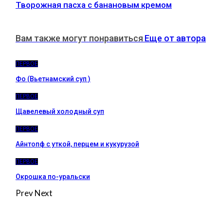
Творожная пасха с банановым кремом
Вам также могут понравиться
Еще от автора
ПЕРВОЕ
Фо (Вьетнамский суп )
ПЕРВОЕ
Щавелевый холодный суп
ПЕРВОЕ
Айнтопф с уткой, перцем и кукурузой
ПЕРВОЕ
Окрошка по-уральски
Prev
Next