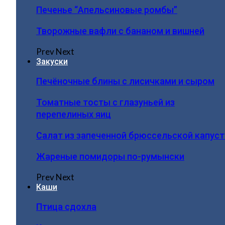
Печенье “Апельсиновые ромбы”
Творожные вафли с бананом и вишней
Prev
Next
Закуски
Печёночные блины с лисичками и сыром
Томатные тосты с глазуньей из
перепелиных яиц
Салат из запеченной брюссельской капус
Жареные помидоры по-румынски
Prev
Next
Каши
Птица сдохла