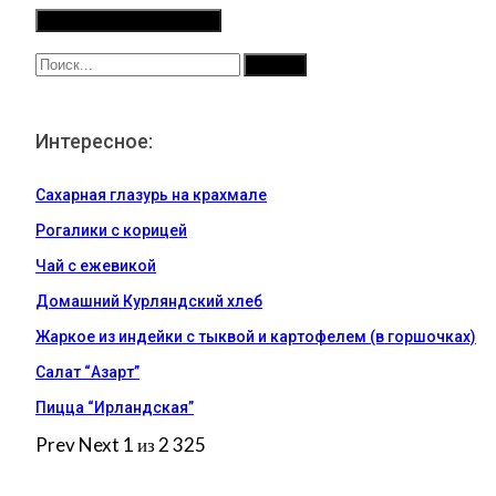
Интересное:
Сахарная глазурь на крахмале
Рогалики с корицей
Чай с ежевикой
Домашний Курляндский хлеб
Жаркое из индейки с тыквой и картофелем (в горшочках)
Салат “Азарт”
Пицца “Ирландская”
Prev
Next
1 из 2 325