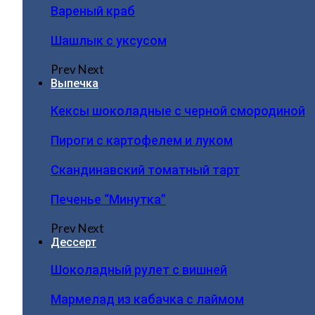
Вареный краб
Шашлык с уксусом
Prev
Next
Выпечка
Кексы шоколадные с черной смородиной
Пироги c картофелем и луком
Скандинавский томатный тарт
Печенье “Минутка”
Prev
Next
Дессерт
Шоколадный рулет с вишней
Мармелад из кабачка с лаймом