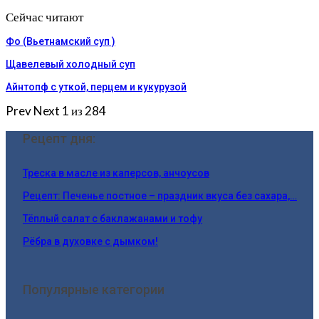
Сейчас читают
Фо (Вьетнамский суп )
Щавелевый холодный суп
Айнтопф с уткой, перцем и кукурузой
Prev
Next
1 из 284
Рецепт дня:
Треска в масле из каперсов, анчоусов
Рецепт: Печенье постное – праздник вкуса без сахара,…
Тёплый салат с баклажанами и тофу
Рёбра в духовке с дымком!
Популярные категории