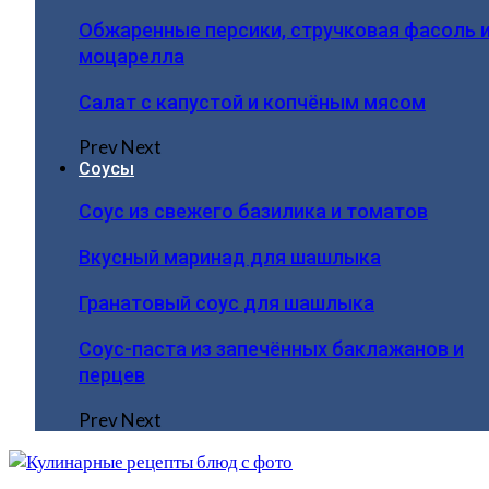
Обжаренные персики, стручковая фасоль 
моцарелла
Салат с капустой и копчёным мясом
Prev
Next
Соусы
Соус из свежего базилика и томатов
Вкусный маринад для шашлыка
Гранатовый соус для шашлыка
Соус-паста из запечённых баклажанов и
перцев
Prev
Next