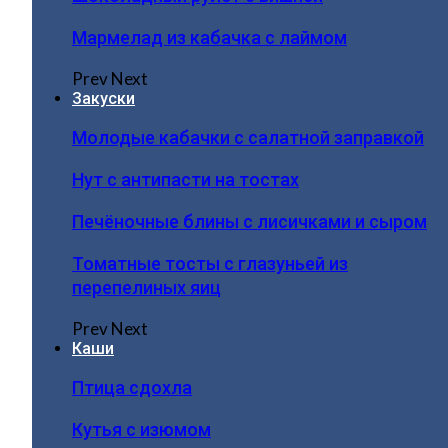
Мармелад из кабачка с лаймом
Prev
Next
Закуски
Молодые кабачки с салатной заправкой
Нут с антипасти на тостах
Печёночные блины с лисичками и сыром
Томатные тосты с глазуньей из
перепелиных яиц
Prev
Next
Каши
Птица сдохла
Кутья с изюмом