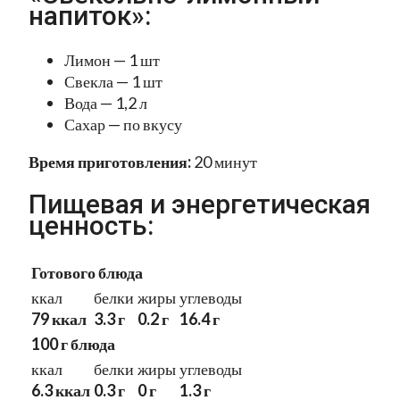
напиток»:
Лимон — 1 шт
Свекла — 1 шт
Вода — 1,2 л
Сахар — по вкусу
Время приготовления:
20 минут
Пищевая и энергетическая
ценность:
Готового блюда
ккал
белки
жиры
углеводы
79 ккал
3.3 г
0.2 г
16.4 г
100 г блюда
ккал
белки
жиры
углеводы
6.3 ккал
0.3 г
0 г
1.3 г