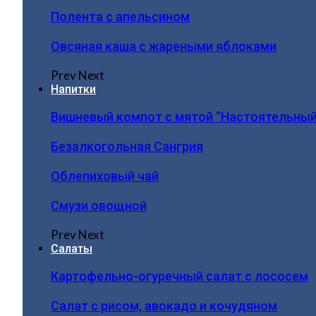
Полента с апельсином
Овсяная каша с жареными яблоками
Prev
Next
Напитки
Вишневый компот с мятой “Настоятельный
Безалкогольная Сангрия
Облепиховый чай
Смузи овощной
Prev
Next
Салаты
Картофельно-огуречный салат с лососем
Салат с рисом, авокадо и кочудяном