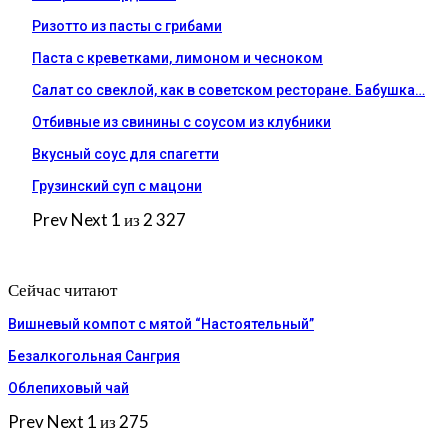
Ризотто из пасты с грибами
Паста с креветками, лимоном и чесноком
Салат со свеклой, как в советском ресторане. Бабушка…
Отбивные из свинины с соусом из клубники
Вкусный соус для спагетти
Грузинский суп с мацони
Prev
Next
1 из 2 327
Сейчас читают
Вишневый компот с мятой “Настоятельный”
Безалкогольная Сангрия
Облепиховый чай
Prev
Next
1 из 275