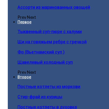
Ассорти из маринованных овощей
Prev
Next
Первое
Тыквенный суп-пюре с халуми
Щи на говяжьем ребре с гречкой
Фо (Вьетнамский суп )
Щавелевый холодный суп
Prev
Next
Второе
Постные котлеты из моркови
Стир-фрай из курицы
Постные котлеты в духовке