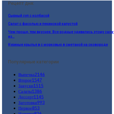
Рецепт дня:
Сырный суп с колбасой
Салат с фасолью и пекинской капустой
Чем проще, тем вкуснее. Все родные удивились этому сала
из…
Куриные крылья в с морковью в сметаной на сковороде
Популярные категории
Выпечка
2146
Второе
1547
Закуски
1515
Салаты
1386
Дессерт
1145
Заготовки
993
Первое
853
Напитки
826