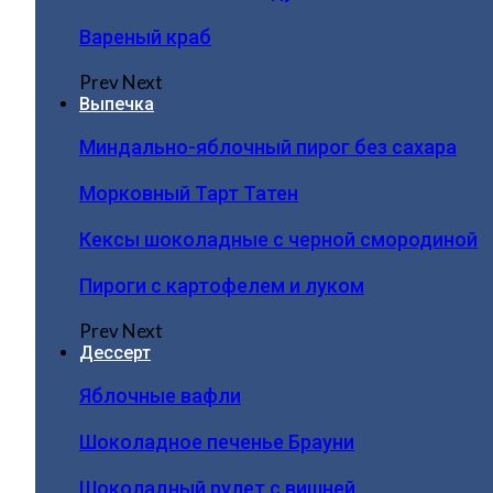
Вареный краб
Prev
Next
Выпечка
Миндально-яблочный пирог без сахара
Морковный Тарт Татен
Кексы шоколадные с черной смородиной
Пироги c картофелем и луком
Prev
Next
Дессерт
Яблочные вафли
Шоколадное печенье Брауни
Шоколадный рулет с вишней