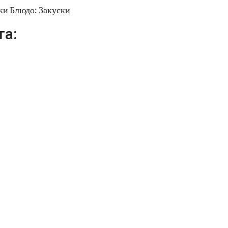
ки Блюдо: Закуски
та: