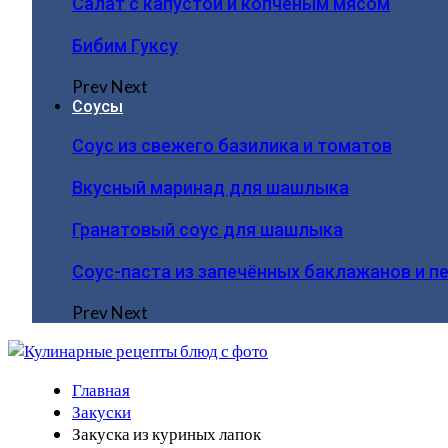
Салат с капустой и копчёным мясом
Бибим Гуксу
Prev
Next
Соусы
Соус из свежего базилика и томатов
Вкусный маринад для шашлыка
Гранатовый соус для шашлыка
Соус-паста из запечённых баклажанов и п
Prev
Next
Главная
Закуски
Закуска из куриных лапок