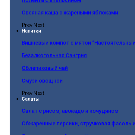
Овсяная каша с жареными яблоками
Prev
Next
Напитки
Вишневый компот с мятой “Настоятельный
Безалкогольная Сангрия
Облепиховый чай
Смузи овощной
Prev
Next
Салаты
Салат с рисом, авокадо и кочудяном
Обжаренные персики, стручковая фасоль 