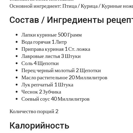
Основной ингредиент: Птица / Курица / Куриные нож
Состав / Ингредиенты рецеп
Лапки куриные 500 Грамм
Вода горячая 1 Литр
Приправа куриная 1 Ст. ложка
Лавровые листья 3 Штуки
Соль 4 Щепотки
Перец черный молотый 2 Щепотки
Масло растительное 20 Миллилитров
Лук репчатый 1 Штука
Чеснок 2 Зубчика
Соевый соус 40 Миллилитров
Количество порций 2
Калорийность