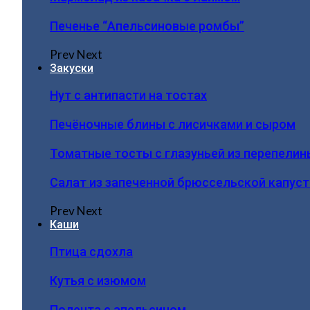
Печенье “Апельсиновые ромбы”
Prev
Next
Закуски
Нут с антипасти на тостах
Печёночные блины с лисичками и сыром
Томатные тосты с глазуньей из перепелин
Салат из запеченной брюссельской капус
Prev
Next
Каши
Птица сдохла
Кутья с изюмом
Полента с апельсином