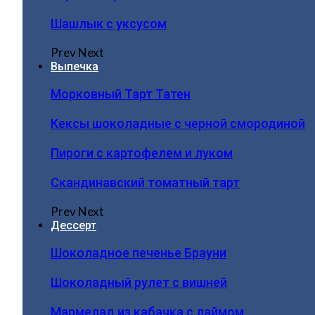
Шашлык с уксусом
Prev
Next
Выпечка
Морковный Тарт Татен
Кексы шоколадные с черной смородиной
Пироги c картофелем и луком
Скандинавский томатный тарт
Prev
Next
Дессерт
Шоколадное печенье Брауни
Шоколадный рулет с вишней
Мармелад из кабачка с лаймом