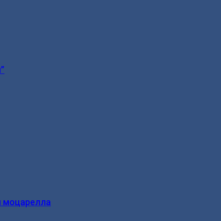
”
и моцарелла