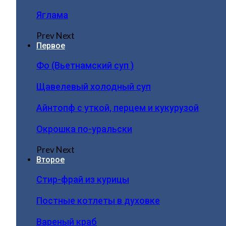
Яглама
Prev
Next
Первое
Фо (Вьетнамский суп )
Щавелевый холодный суп
Айнтопф с уткой, перцем и кукурузой
Окрошка по-уральски
Prev
Next
Второе
Стир-фрай из курицы
Постные котлеты в духовке
Вареный краб