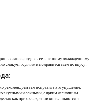
риных лапок, подавая ее к пенному охлажденному
но смакует горячим и понравится всем по вкусу!
да:
ьно рекомендуем вам исправить это упущение.
но вкусными и сочными, с ярким чесночным
де, так как при охлаждении они слипаются и