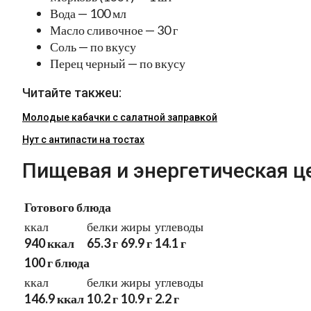
Вода — 100 мл
Масло сливочное — 30 г
Соль — по вкусу
Перец черный — по вкусу
Читайте такжеu:
Молодые кабачки с салатной заправкой
Нут с антипасти на тостах
Пищевая и энергетическая ц
Готового блюда
ккал
белки
жиры
углеводы
940 ккал
65.3 г
69.9 г
14.1 г
100 г блюда
ккал
белки
жиры
углеводы
146.9 ккал
10.2 г
10.9 г
2.2 г