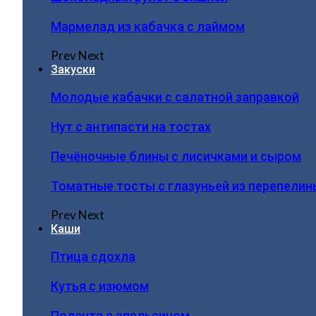
Мармелад из кабачка с лаймом
Prev
Next
Закуски
Молодые кабачки с салатной заправкой
Нут с антипасти на тостах
Печёночные блины с лисичками и сыром
Томатные тосты с глазуньей из перепелин
Prev
Next
Каши
Птица сдохла
Кутья с изюмом
Полента с апельсином