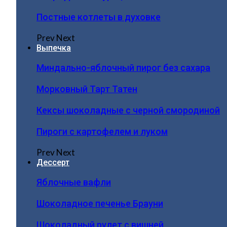
Постные котлеты в духовке
Prev
Next
Выпечка
Миндально-яблочный пирог без сахара
Морковный Тарт Татен
Кексы шоколадные с черной смородиной
Пироги c картофелем и луком
Prev
Next
Дессерт
Яблочные вафли
Шоколадное печенье Брауни
Шоколадный рулет с вишней