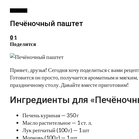
ЗАКУСКИ
Печёночный паштет
1
0
Поделится
Привет, друзья! Сегодня хочу поделиться с вами реце
Готовится он просто, получается ароматным и мягким, 
праздничному столу. Давайте вместе приготовим!
Ингредиенты для «Печёночн
Печень куриная — 350 г
Масло растительное — 1 ст. л.
Лук репчатый (100 г) — 1 шт
Морковь (100 г) — 1 шт