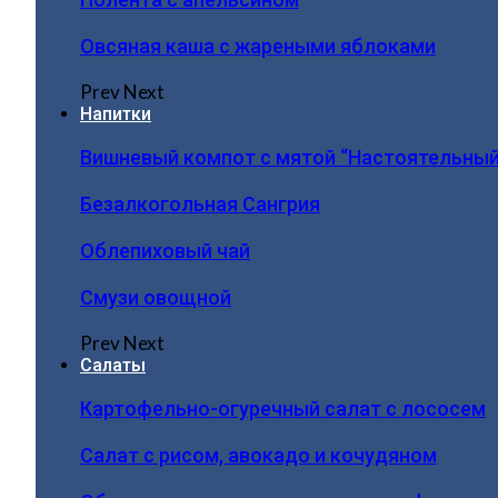
Овсяная каша с жареными яблоками
Prev
Next
Напитки
Вишневый компот с мятой “Настоятельный
Безалкогольная Сангрия
Облепиховый чай
Смузи овощной
Prev
Next
Салаты
Картофельно-огуречный салат с лососем
Салат с рисом, авокадо и кочудяном