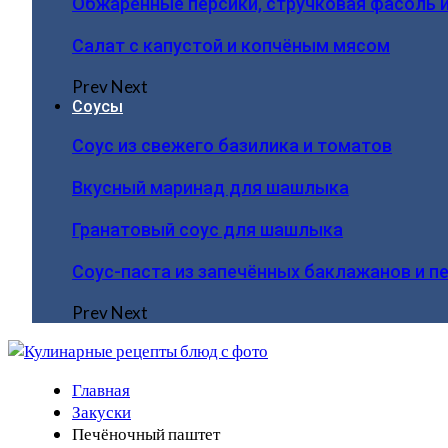
Обжаренные персики, стручковая фасоль 
Салат с капустой и копчёным мясом
Prev
Next
Соусы
Соус из свежего базилика и томатов
Вкусный маринад для шашлыка
Гранатовый соус для шашлыка
Соус-паста из запечённых баклажанов и п
Prev
Next
Главная
Закуски
Печёночный паштет