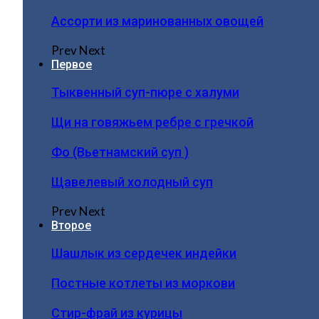
Ассорти из маринованных овощей
Prev
Next
Первое
Тыквенный суп-пюре с халуми
Щи на говяжьем ребре с гречкой
Фо (Вьетнамский суп )
Щавелевый холодный суп
Prev
Next
Второе
Шашлык из сердечек индейки
Постные котлеты из моркови
Стир-фрай из курицы