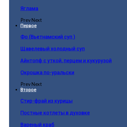
Яглама
Prev
Next
Первое
Фо (Вьетнамский суп )
Щавелевый холодный суп
Айнтопф с уткой, перцем и кукурузой
Окрошка по-уральски
Prev
Next
Второе
Стир-фрай из курицы
Постные котлеты в духовке
Вареный краб