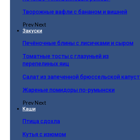
Творожные вафли с бананом и вишней
Prev
Next
Закуски
Печёночные блины с лисичками и сыром
Томатные тосты с глазуньей из
перепелиных яиц
Салат из запеченной брюссельской капус
Жареные помидоры по-румынски
Prev
Next
Каши
Птица сдохла
Кутья с изюмом