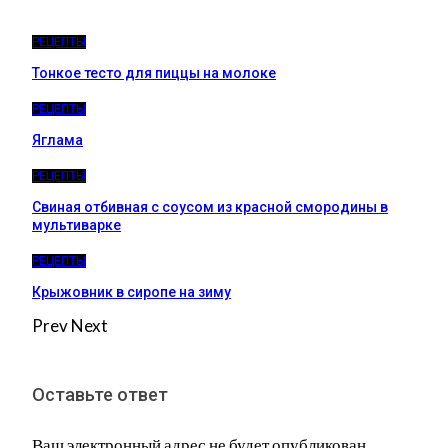
РЕЦЕПТЫ
Тонкое тесто для пиццы на молоке
РЕЦЕПТЫ
Яглама
РЕЦЕПТЫ
Свиная отбивная с соусом из красной смородины в
мультиварке
РЕЦЕПТЫ
Крыжовник в сиропе на зиму
Prev
Next
Оставьте ответ
Ваш электронный адрес не будет опубликован.