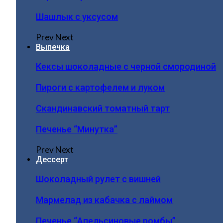
Шашлык с уксусом
Prev
Next
Выпечка
Кексы шоколадные с черной смородиной
Пироги c картофелем и луком
Скандинавский томатный тарт
Печенье “Минутка”
Prev
Next
Дессерт
Шоколадный рулет с вишней
Мармелад из кабачка с лаймом
Печенье “Апельсиновые ромбы”