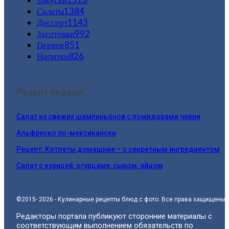
Салаты
1384
Дессерт
1143
Заготовки
992
Первое
851
Напитки
826
Рецепт недели:
Салат из свежих шампиньонов с помидорами черри
Альфреско по-мексикански
Рецепт: Котлеты домашние – с секретным ингредиентом
Салат с курицей, огурцами, сыром, яйцом
©2015- 2026 - Кулинарные рецепты блюд с фото. Все права защищены.
Редакторы портала публикуют сторонние материалы с
соответствующим выполнением обязательств по