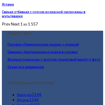
Яглама
Свиная отбивная с соусом из красной смородины в
мультиварке
Prev
Next
1 из 1 557
Рецепт дня:
Пончики «Ленинградские пышки» с корицей
Свинина с баклажанами и сыром в духовке
Вяленые помидоры с уксусом, пошаговый рецепт с фото
Судак под маринадом
Популярные категории
Выпечка
2144
Второе
1546
Закуски
1513