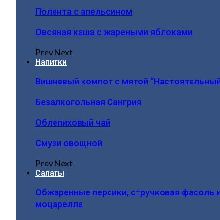
Полента с апельсином
Овсяная каша с жареными яблоками
Prev
Next
Напитки
Вишневый компот с мятой “Настоятельный
Безалкогольная Сангрия
Облепиховый чай
Смузи овощной
Prev
Next
Салаты
Обжаренные персики, стручковая фасоль 
моцарелла