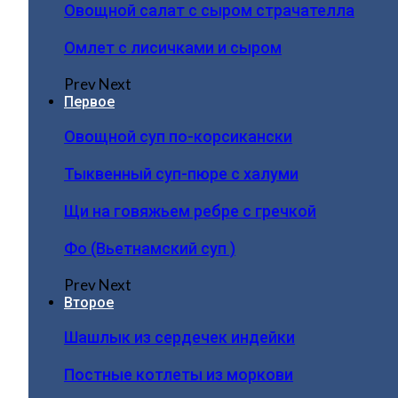
Овощной салат с сыром страчателла
Омлет с лисичками и сыром
Prev
Next
Первое
Овощной суп по-корсикански
Тыквенный суп-пюре с халуми
Щи на говяжьем ребре с гречкой
Фо (Вьетнамский суп )
Prev
Next
Второе
Шашлык из сердечек индейки
Постные котлеты из моркови