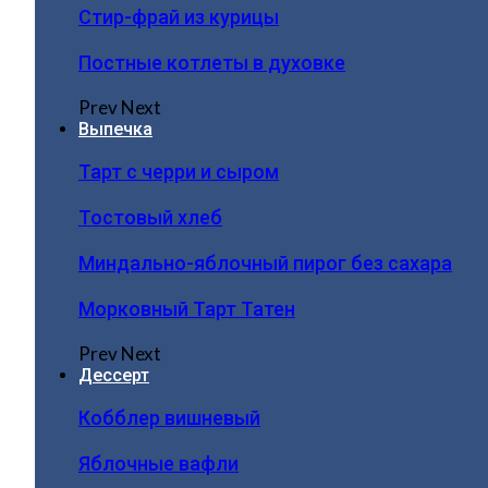
Стир-фрай из курицы
Постные котлеты в духовке
Prev
Next
Выпечка
Тарт с черри и сыром
Тостовый хлеб
Миндально-яблочный пирог без сахара
Морковный Тарт Татен
Prev
Next
Дессерт
Кобблер вишневый
Яблочные вафли