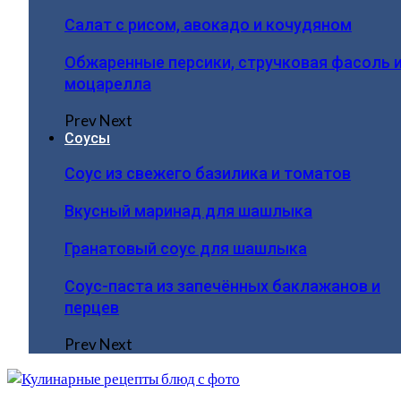
Салат с рисом, авокадо и кочудяном
Обжаренные персики, стручковая фасоль 
моцарелла
Prev
Next
Соусы
Соус из свежего базилика и томатов
Вкусный маринад для шашлыка
Гранатовый соус для шашлыка
Соус-паста из запечённых баклажанов и
перцев
Prev
Next