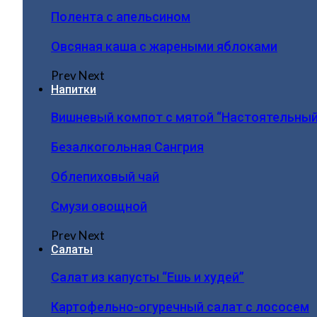
Полента с апельсином
Овсяная каша с жареными яблоками
Prev
Next
Напитки
Вишневый компот с мятой “Настоятельный
Безалкогольная Сангрия
Облепиховый чай
Смузи овощной
Prev
Next
Салаты
Салат из капусты “Ешь и худей”
Картофельно-огуречный салат с лососем