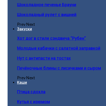
Шоколадное печенье Брауни
Шоколадный рулет с вишней
Prev
Next
Закуски
Хот дог в стиле сэндвича “Рубен”
Молодые кабачки с салатной заправкой
Нут с антипасти на тостах
Печёночные блины с лисичками и сыром
Prev
Next
Каши
Птица сдохла
Кутья с изюмом