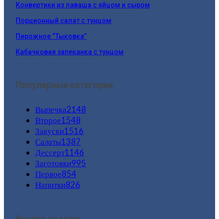
Конвертики из лаваша с яйцом и сыром
Порционный салат с тунцом
Пирожное “Тыковка”
Кабачковая запеканка с тунцом
Популярные категории
Выпечка
2148
Второе
1548
Закуски
1516
Салаты
1387
Дессерт
1146
Заготовки
995
Первое
854
Напитки
826
Рецепт недели: