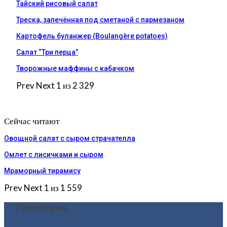
Тайский рисовый салат
Треска, запечённая под сметаной с пармезаном
Картофель буланжер (Boulangère potatoes)
Салат “Три перца”
Творожные маффины с кабачком
Prev
Next
1 из 2 329
Сейчас читают
Овощной салат с сыром страчателла
Омлет с лисичками и сыром
Мраморный тирамису
Prev
Next
1 из 1 559
Рецепт дня: