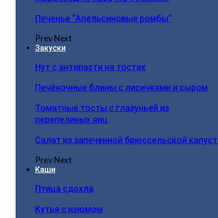
Печенье “Апельсиновые ромбы”
Prev
Next
Закуски
Нут с антипасти на тостах
Печёночные блины с лисичками и сыром
Томатные тосты с глазуньей из
перепелиных яиц
Салат из запеченной брюссельской капус
Prev
Next
Каши
Птица сдохла
Кутья с изюмом