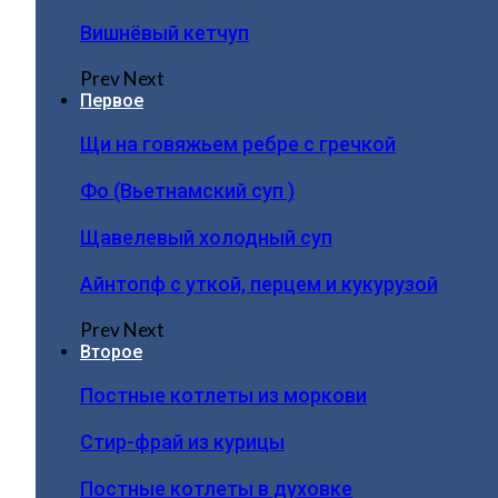
Вишнёвый кетчуп
Prev
Next
Первое
Щи на говяжьем ребре с гречкой
Фо (Вьетнамский суп )
Щавелевый холодный суп
Айнтопф с уткой, перцем и кукурузой
Prev
Next
Второе
Постные котлеты из моркови
Стир-фрай из курицы
Постные котлеты в духовке