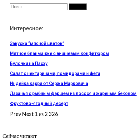
Интересное:
Закуска “мясной цветок”
Мятное бланманже с вишневым конфитюром
Булочки на Пасху
Салат с нектаринами, помидорами и фета
Индейка карри от Сержа Марковича
Лазанья с рыбным фаршем из лосося и жареным беконом
Фруктово-ягодный десерт
Prev
Next
1 из 2 326
Сейчас читают