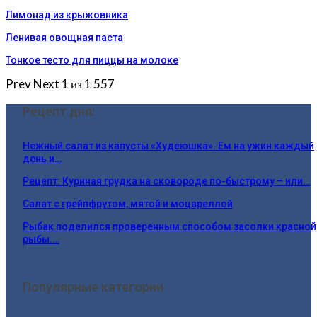
Лимонад из крыжовника
Ленивая овощная паста
Тонкое тесто для пиццы на молоке
Prev
Next
1 из 1 557
Рецепт дня:
Нежный салат из капусты «Худеюшка». Ем на ужин каждый
день и…
Рецепт: Куриная грудка на сковороде по-быстрому – или…
Салат с грейпфрутом, мятой и моцареллой
Рыбак поделился проверенным способом засолки красной
рыбы.…
Популярные категории