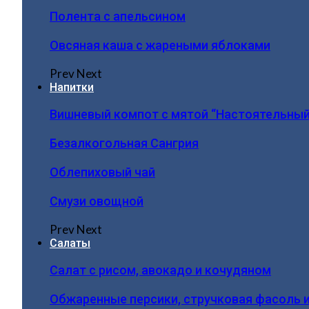
Полента с апельсином
Овсяная каша с жареными яблоками
Prev
Next
Напитки
Вишневый компот с мятой “Настоятельный
Безалкогольная Сангрия
Облепиховый чай
Смузи овощной
Prev
Next
Салаты
Салат с рисом, авокадо и кочудяном
Обжаренные персики, стручковая фасоль 