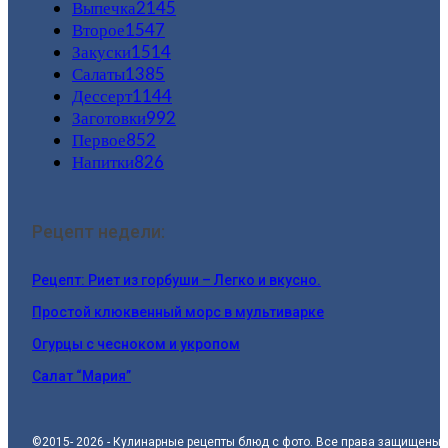
Выпечка
2145
Второе
1547
Закуски
1514
Салаты
1385
Дессерт
1144
Заготовки
992
Первое
852
Напитки
826
Рецепт недели:
Рецепт: Риет из горбуши – Легко и вкусно.
Простой клюквенный морс в мультиварке
Огурцы с чесноком и укропом
Салат “Мария”
©2015- 2026 - Кулинарные рецепты блюд с фото. Все права защищены.