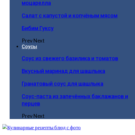
моцарелла
Салат с капустой и копчёным мясом
Бибим Гуксу
Prev
Next
Соусы
Соус из свежего базилика и томатов
Вкусный маринад для шашлыка
Гранатовый соус для шашлыка
Соус-паста из запечённых баклажанов и
перцев
Prev
Next