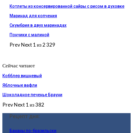
Котлеты из консервированной сайры с рисом в духовке
Маринад для копчения
Скумбрия в двух маринадах
Пончики с малиной
Prev
Next
1 из 2 329
Сейчас читают
Кобблер вишневый
Яблочные вафли
Шоколадное печенье Брауни
Prev
Next
1 из 382
Рецепт дня:
Бананы по-бразильски