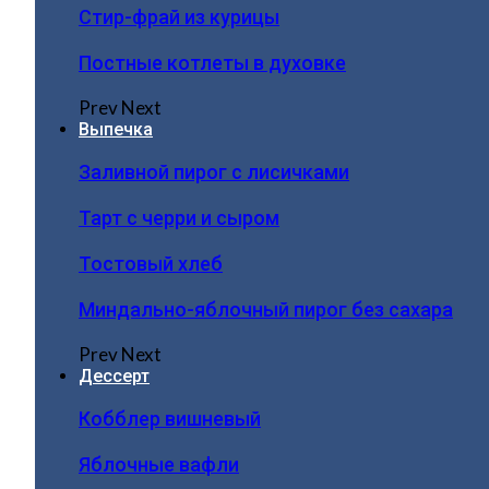
Стир-фрай из курицы
Постные котлеты в духовке
Prev
Next
Выпечка
Заливной пирог с лисичками
Тарт с черри и сыром
Тостовый хлеб
Миндально-яблочный пирог без сахара
Prev
Next
Дессерт
Кобблер вишневый
Яблочные вафли