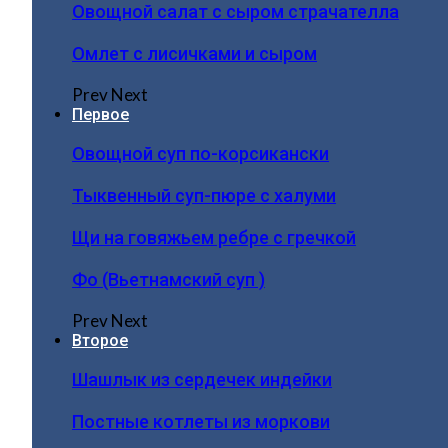
Овощной салат с сыром страчателла
Омлет с лисичками и сыром
Prev
Next
Первое
Овощной суп по-корсикански
Тыквенный суп-пюре с халуми
Щи на говяжьем ребре с гречкой
Фо (Вьетнамский суп )
Prev
Next
Второе
Шашлык из сердечек индейки
Постные котлеты из моркови