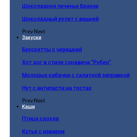
Шоколадное печенье Брауни
Шоколадный рулет с вишней
Prev
Next
Закуски
Брускетты с черешней
Хот дог в стиле сэндвича “Рубен”
Молодые кабачки с салатной заправкой
Нут с антипасти на тостах
Prev
Next
Каши
Птица сдохла
Кутья с изюмом