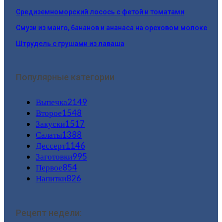
Средиземноморский лосось с фетой и томатами
Смузи из манго, бананов и ананаса на ореховом молоке
Штрудель с грушами из лаваша
Популярные категории
Выпечка
2149
Второе
1548
Закуски
1517
Салаты
1388
Дессерт
1146
Заготовки
995
Первое
854
Напитки
826
Рецепт недели: