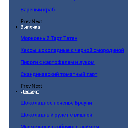
Вареный краб
Prev
Next
Выпечка
Морковный Тарт Татен
Кексы шоколадные с черной смородиной
Пироги c картофелем и луком
Скандинавский томатный тарт
Prev
Next
Дессерт
Шоколадное печенье Брауни
Шоколадный рулет с вишней
Мармелад из кабачка с лаймом