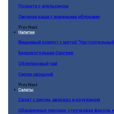
Полента с апельсином
Овсяная каша с жареными яблоками
Prev
Next
Напитки
Вишневый компот с мятой “Настоятельный
Безалкогольная Сангрия
Облепиховый чай
Смузи овощной
Prev
Next
Салаты
Салат с рисом, авокадо и кочудяном
Обжаренные персики, стручковая фасоль 