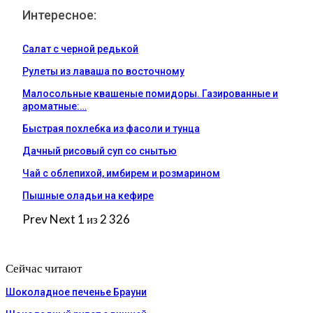
Интересное:
Салат с черной редькой
Рулеты из лаваша по восточному
Малосольные квашеные помидоры. Газированные и
ароматные:…
Быстрая похлебка из фасоли и тунца
Дачный рисовый суп со снытью
Чай с облепихой, имбирем и розмарином
Пышные оладьи на кефире
Prev
Next
1 из 2 326
Сейчас читают
Шоколадное печенье Брауни