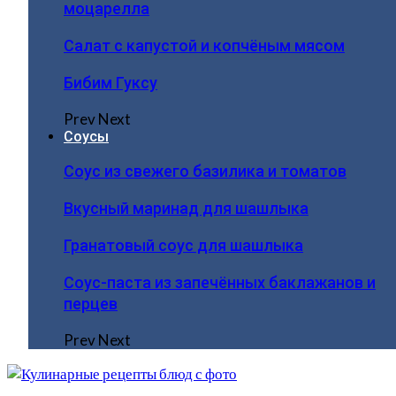
моцарелла
Салат с капустой и копчёным мясом
Бибим Гуксу
Prev
Next
Соусы
Соус из свежего базилика и томатов
Вкусный маринад для шашлыка
Гранатовый соус для шашлыка
Соус-паста из запечённых баклажанов и
перцев
Prev
Next