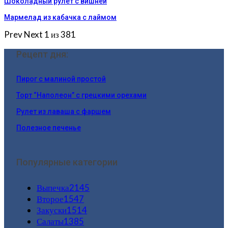
Шоколадный рулет с вишней
Мармелад из кабачка с лаймом
Prev
Next
1 из 381
Рецепт дня:
Пирог с малиной простой
Торт “Наполеон” с грецкими орехами
Рулет из лаваша с фаршем
Полезное печенье
Популярные категории
Выпечка
2145
Второе
1547
Закуски
1514
Салаты
1385