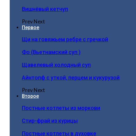
Вишнёвый кетчуп
Prev
Next
Первое
Щи на говяжьем ребре с гречкой
Фо (Вьетнамский суп )
Щавелевый холодный суп
Айнтопф с уткой, перцем и кукурузой
Prev
Next
Второе
Постные котлеты из моркови
Стир-фрай из курицы
Постные котлеты в духовке