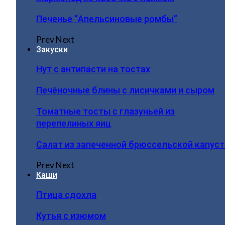
Печенье “Апельсиновые ромбы”
Prev
Next
Закуски
Нут с антипасти на тостах
Печёночные блины с лисичками и сыром
Томатные тосты с глазуньей из
перепелиных яиц
Салат из запеченной брюссельской капус
Prev
Next
Каши
Птица сдохла
Кутья с изюмом