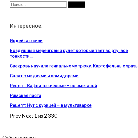
Интересное:
Индейка с киви
Воздушный меренговый рулет который тает во рту: все
тонкости…
Свекровь научила гениальному трюку. Картофельные зраз
Салат с мидиями и помидорами
Рецепт: Вафли тыквенные – со сметаной
Римская паста
Рецепт: Нут с курицей – в мультиварке
Prev
Next
1 из 2 330
Сейчас читают