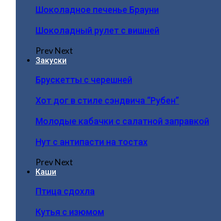
Шоколадное печенье Брауни
Шоколадный рулет с вишней
Prev
Next
Закуски
Брускетты с черешней
Хот дог в стиле сэндвича “Рубен”
Молодые кабачки с салатной заправкой
Нут с антипасти на тостах
Prev
Next
Каши
Птица сдохла
Кутья с изюмом