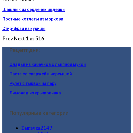
Шашлык из сердечек индейки
Постные котлеты из моркови
Стир-фрай из курицы
Prev
Next
1 из 516
Рецепт дня:
Оладьи из кабачков с льняной мукой
Паста со спаржей и черемшой
Рулет с тыквой на пару
Лимонад из крыжовника
Популярные категории
Выпечка
2149