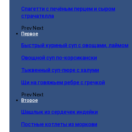
Спагетти с печёным перцем и сыром
страчателла
Prev
Next
Первое
Быстрый куриный суп с овощами, лаймом
Овощной суп по-корсикански
Тыквенный суп-пюре с халуми
Щи на говяжьем ребре с гречкой
Prev
Next
Второе
Шашлык из сердечек индейки
Постные котлеты из моркови