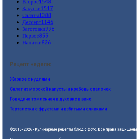
Второе
1548
Закуски
1517
Салаты
1388
Дессерт
1146
Заготовки
996
Первое
855
Напитки
826
Рецепт недели:
Жаркое с нудлями
Салат из морской капусты и крабовых палочек
Говядина томленная в духовке в вине
Тарталетки с фруктами и взбитыми сливками
©2015- 2026 - Кулинарные рецепты блюд с фото. Все права защищены.