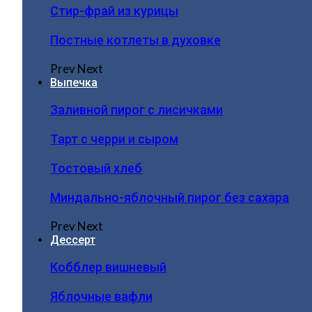
Стир-фрай из курицы
Постные котлеты в духовке
Prev
Next
Выпечка
Заливной пирог с лисичками
Тарт с черри и сыром
Тостовый хлеб
Миндально-яблочный пирог без сахара
Prev
Next
Дессерт
Кобблер вишневый
Яблочные вафли