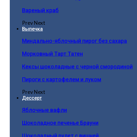
Вареный краб
Prev
Next
Выпечка
Миндально-яблочный пирог без сахара
Морковный Тарт Татен
Кексы шоколадные с черной смородиной
Пироги c картофелем и луком
Prev
Next
Дессерт
Яблочные вафли
Шоколадное печенье Брауни
Шоколадный рулет с вишней