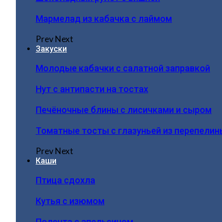
Мармелад из кабачка с лаймом
Prev
Next
Закуски
Молодые кабачки с салатной заправкой
Нут с антипасти на тостах
Печёночные блины с лисичками и сыром
Томатные тосты с глазуньей из перепелин
Prev
Next
Каши
Птица сдохла
Кутья с изюмом
Полента с апельсином