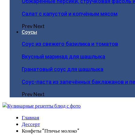
Обжаренные персики, стручковая фасоль 
Салат с капустой и копчёным мясом
Prev
Next
Соусы
Соус из свежего базилика и томатов
Вкусный маринад для шашлыка
Гранатовый соус для шашлыка
Соус-паста из запечённых баклажанов и п
Prev
Next
Главная
Дессерт
Конфеты “Птичье молоко”