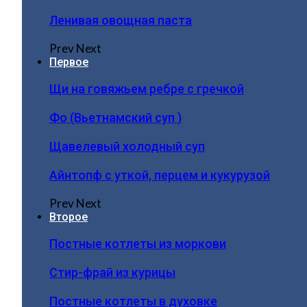
Ленивая овощная паста
Prev
Next
Первое
Щи на говяжьем ребре с гречкой
Фо (Вьетнамский суп )
Щавелевый холодный суп
Айнтопф с уткой, перцем и кукурузой
Prev
Next
Второе
Постные котлеты из моркови
Стир-фрай из курицы
Постные котлеты в духовке