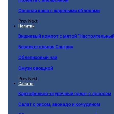
Овсяная каша с жареными яблоками
Prev
Next
Напитки
Вишневый компот с мятой “Настоятельный
Безалкогольная Сангрия
Облепиховый чай
Смузи овощной
Prev
Next
Салаты
Картофельно-огуречный салат с лососем
Салат с рисом, авокадо и кочудяном