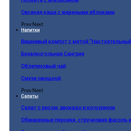
Овсяная каша с жареными яблоками
Prev
Next
Напитки
Вишневый компот с мятой “Настоятельный
Безалкогольная Сангрия
Облепиховый чай
Смузи овощной
Prev
Next
Салаты
Салат с рисом, авокадо и кочудяном
Обжаренные персики, стручковая фасоль 