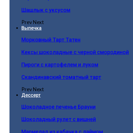
Шашлык с уксусом
Prev
Next
Выпечка
Морковный Тарт Татен
Кексы шоколадные с черной смородиной
Пироги c картофелем и луком
Скандинавский томатный тарт
Prev
Next
Дессерт
Шоколадное печенье Брауни
Шоколадный рулет с вишней
Мармелад из кабачка с лаймом