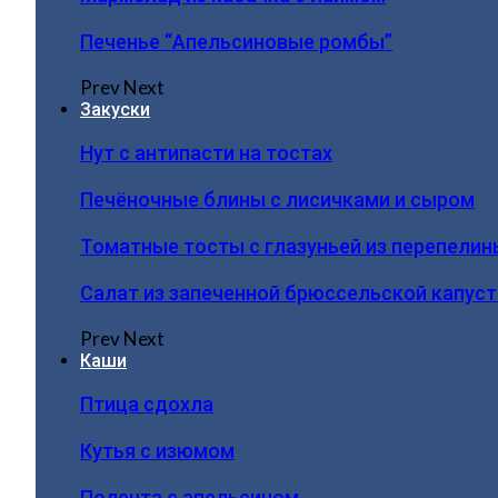
Печенье “Апельсиновые ромбы”
Prev
Next
Закуски
Нут с антипасти на тостах
Печёночные блины с лисичками и сыром
Томатные тосты с глазуньей из перепелин
Салат из запеченной брюссельской капус
Prev
Next
Каши
Птица сдохла
Кутья с изюмом
Полента с апельсином