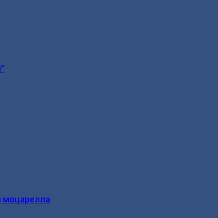
”
и моцарелла