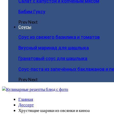
Салат с капустой и копчёным мясом
Бибим Гуксу
Prev
Next
Соусы
Соус из свежего базилика и томатов
Вкусный маринад для шашлыка
Гранатовый соус для шашлыка
Соус-паста из запечённых баклажанов и п
Prev
Next
Главная
Дессерт
Хрустящие шарики из овсянки и киноа