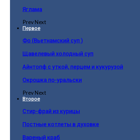
Яглама
Prev
Next
Первое
Фо (Вьетнамский суп )
Щавелевый холодный суп
Айнтопф с уткой, перцем и кукурузой
Окрошка по-уральски
Prev
Next
Второе
Стир-фрай из курицы
Постные котлеты в духовке
Вареный краб