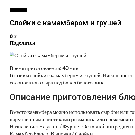
ВЫПЕЧКА
Слойки с камамбером и грушей
3
0
Поделится
Время приготовления: 40 мин
Готовим слойки с камамбером и грушей. Идеальное со
солоноватого сыра под бокал белого вина.
Описание приготовления блю
Вместо камамбера можно использовать сыр бри или г
нарубленными листиками розмарина или свежемолот
Назначение: На ужин / Фуршет Основной ингредиент:
Камамбер Блюдо: Выпечка / Слойки