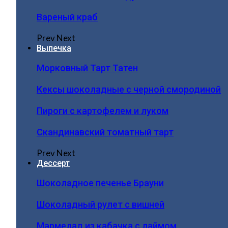
Вареный краб
Prev
Next
Выпечка
Морковный Тарт Татен
Кексы шоколадные с черной смородиной
Пироги c картофелем и луком
Скандинавский томатный тарт
Prev
Next
Дессерт
Шоколадное печенье Брауни
Шоколадный рулет с вишней
Мармелад из кабачка с лаймом