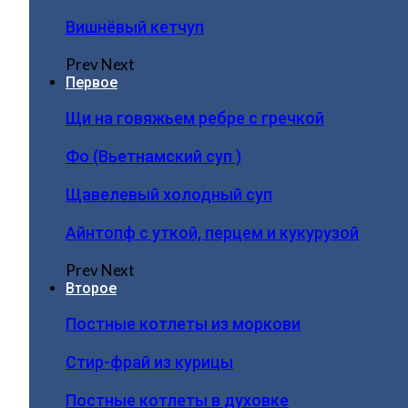
Вишнёвый кетчуп
Prev
Next
Первое
Щи на говяжьем ребре с гречкой
Фо (Вьетнамский суп )
Щавелевый холодный суп
Айнтопф с уткой, перцем и кукурузой
Prev
Next
Второе
Постные котлеты из моркови
Стир-фрай из курицы
Постные котлеты в духовке