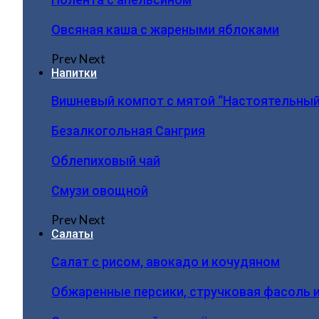
Овсяная каша с жареными яблоками
Prev
Next
Напитки
Вишневый компот с мятой “Настоятельный
Безалкогольная Сангрия
Облепиховый чай
Смузи овощной
Prev
Next
Салаты
Салат с рисом, авокадо и кочудяном
Обжаренные персики, стручковая фасоль 