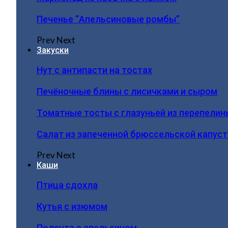
Печенье “Апельсиновые ромбы”
Prev
Next
Закуски
Нут с антипасти на тостах
Печёночные блины с лисичками и сыром
Томатные тосты с глазуньей из перепелин
Салат из запеченной брюссельской капус
Prev
Next
Каши
Птица сдохла
Кутья с изюмом
Полента с апельсином