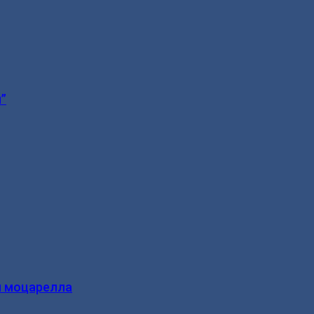
”
и моцарелла