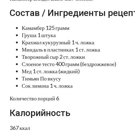
Состав / Ингредиенты рецеп
Камамбер 125 грамм
Груша 1 штука
Крахмал кукурузный 1 ч. ложка
Миндаль в пластинках 1 ст. ложка
Творожный сыр 2 ст. ложки
Слоеное тесто 400 грамм (бездрожжевое)
Мед 1 ст. ложка (жидкий)
Тимьян По вкусу
Сок лимона 1 ч. ложка
Количество порций 6
Калорийность
367 ккал