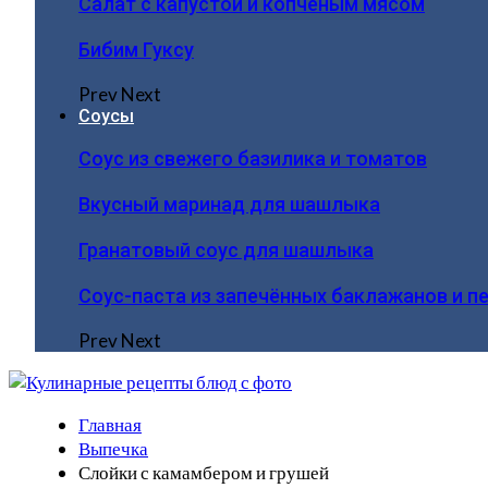
Салат с капустой и копчёным мясом
Бибим Гуксу
Prev
Next
Соусы
Соус из свежего базилика и томатов
Вкусный маринад для шашлыка
Гранатовый соус для шашлыка
Соус-паста из запечённых баклажанов и п
Prev
Next
Главная
Выпечка
Слойки с камамбером и грушей