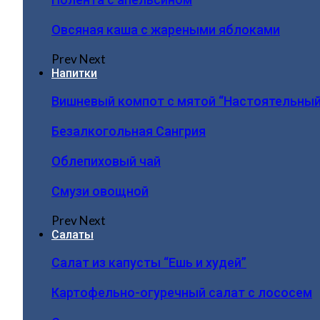
Овсяная каша с жареными яблоками
Prev
Next
Напитки
Вишневый компот с мятой “Настоятельный
Безалкогольная Сангрия
Облепиховый чай
Смузи овощной
Prev
Next
Салаты
Салат из капусты “Ешь и худей”
Картофельно-огуречный салат с лососем