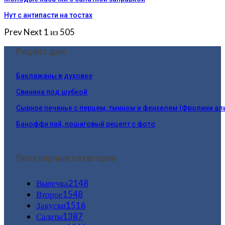
Нут с антипасти на тостах
Prev
Next
1 из 505
Рецепт дня:
Баклажаны в духовке
Свинина под шубкой
Сырное печенье с перцем, тмином и фенхелем (Фролини ал
Баноффи пай, пошаговый рецепт с фото
Популярные категории
Выпечка
2148
Второе
1548
Закуски
1516
Салаты
1387