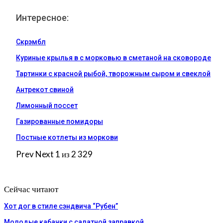
Интересное:
Скрэмбл
Куриные крылья в с морковью в сметаной на сковороде
Тартинки с красной рыбой, творожным сыром и свеклой
Антрекот свиной
Лимонный поссет
Газированные помидоры
Постные котлеты из моркови
Prev
Next
1 из 2 329
Сейчас читают
Хот дог в стиле сэндвича “Рубен”
Молодые кабачки с салатной заправкой