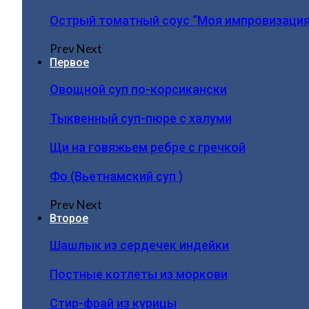
Острый томатный соус “Моя импровизация
Prev
Next
Первое
Овощной суп по-корсикански
Тыквенный суп-пюре с халуми
Щи на говяжьем ребре с гречкой
Фо (Вьетнамский суп )
Prev
Next
Второе
Шашлык из сердечек индейки
Постные котлеты из моркови
Стир-фрай из курицы