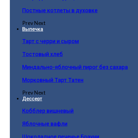
Постные котлеты в духовке
Prev
Next
Выпечка
Тарт с черри и сыром
Тостовый хлеб
Миндально-яблочный пирог без сахара
Морковный Тарт Татен
Prev
Next
Дессерт
Кобблер вишневый
Яблочные вафли
Шоколадное печенье Брауни