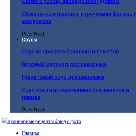
Салат с рисом, авокадо и кочудяном
Обжаренные персики, стручковая фасоль 
моцарелла
Prev
Next
Соусы
Соус из свежего базилика и томатов
Вкусный маринад для шашлыка
Гранатовый соус для шашлыка
Соус-паста из запечённых баклажанов и
перцев
Prev
Next
Главная