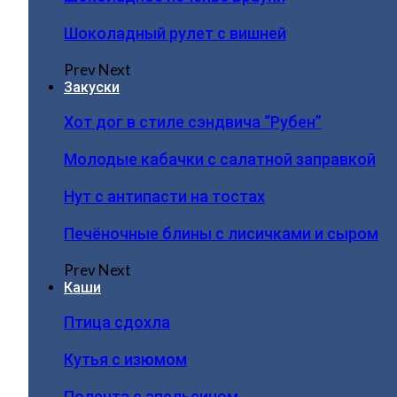
Шоколадный рулет с вишней
Prev
Next
Закуски
Хот дог в стиле сэндвича “Рубен”
Молодые кабачки с салатной заправкой
Нут с антипасти на тостах
Печёночные блины с лисичками и сыром
Prev
Next
Каши
Птица сдохла
Кутья с изюмом
Полента с апельсином