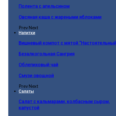
Полента с апельсином
Овсяная каша с жареными яблоками
Prev
Next
Напитки
Вишневый компот с мятой “Настоятельный
Безалкогольная Сангрия
Облепиховый чай
Смузи овощной
Prev
Next
Салаты
Салат с кальмарами, колбасным сыром,
капустой