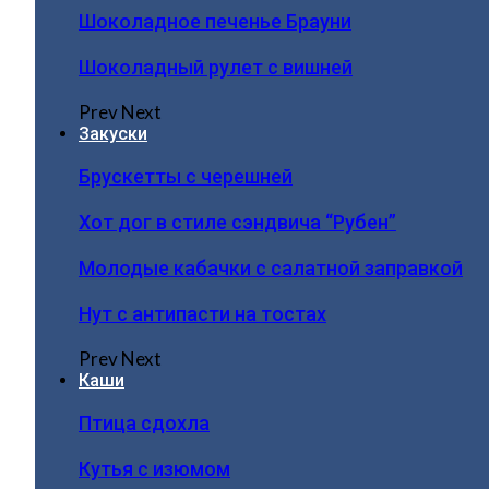
Шоколадное печенье Брауни
Шоколадный рулет с вишней
Prev
Next
Закуски
Брускетты с черешней
Хот дог в стиле сэндвича “Рубен”
Молодые кабачки с салатной заправкой
Нут с антипасти на тостах
Prev
Next
Каши
Птица сдохла
Кутья с изюмом