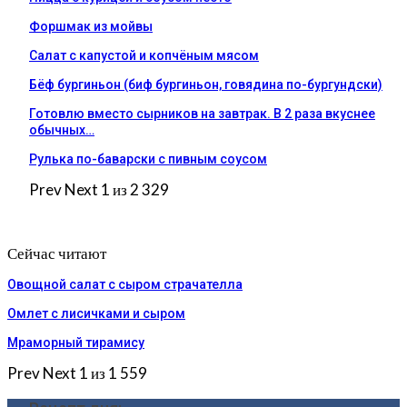
Форшмак из мойвы
Салат с капустой и копчёным мясом
Бёф бургиньон (биф бургиньон, говядина по-бургундски)
Готовлю вместо сырников на завтрак. В 2 раза вкуснее
обычных…
Рулька по-баварски с пивным соусом
Prev
Next
1 из 2 329
Сейчас читают
Овощной салат с сыром страчателла
Омлет с лисичками и сыром
Мраморный тирамису
Prev
Next
1 из 1 559