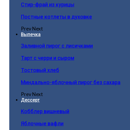
Стир-фрай из курицы
Постные котлеты в духовке
Prev
Next
Выпечка
Заливной пирог с лисичками
Тарт с черри и сыром
Тостовый хлеб
Миндально-яблочный пирог без сахара
Prev
Next
Дессерт
Кобблер вишневый
Яблочные вафли