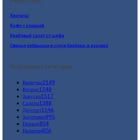
Рецепт дня:
Хингалш
Кофе с корицей
Крабовый салат от шефа
Свиные ребрышки в соусе барбекю в духовке
Популярные категории
Выпечка
2149
Второе
1548
Закуски
1517
Салаты
1388
Дессерт
1146
Заготовки
995
Первое
854
Напитки
826