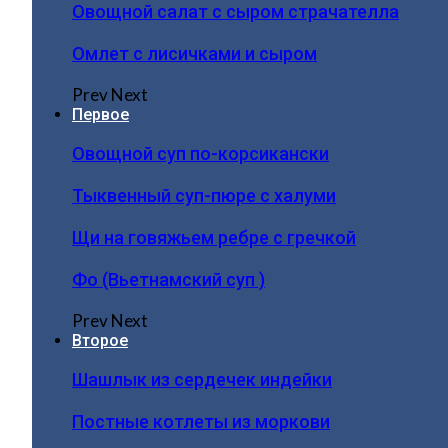
Овощной салат с сыром страчателла
Омлет с лисичками и сыром
Prev
Next
Первое
Овощной суп по-корсикански
Тыквенный суп-пюре с халуми
Щи на говяжьем ребре с гречкой
Фо (Вьетнамский суп )
Prev
Next
Второе
Шашлык из сердечек индейки
Постные котлеты из моркови