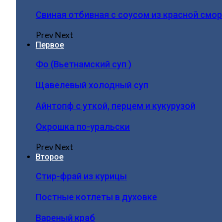
Свиная отбивная с соусом из красной смо
Prev
Next
Первое
Фо (Вьетнамский суп )
Щавелевый холодный суп
Айнтопф с уткой, перцем и кукурузой
Окрошка по-уральски
Prev
Next
Второе
Стир-фрай из курицы
Постные котлеты в духовке
Вареный краб