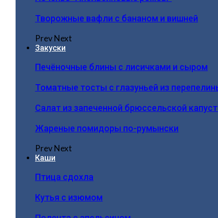
Творожные вафли с бананом и вишней
Prev
Next
Закуски
Печёночные блины с лисичками и сыром
Томатные тосты с глазуньей из перепелин
Салат из запеченной брюссельской капус
Жареные помидоры по-румынски
Prev
Next
Каши
Птица сдохла
Кутья с изюмом
Полента с апельсином