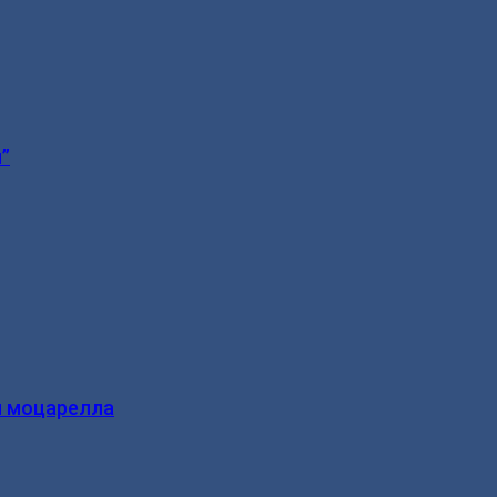
”
и моцарелла