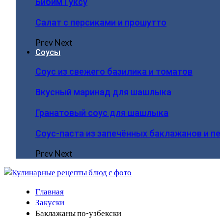
Бибим Гуксу
Салат с персиками и прошутто
Prev
Next
Соусы
Соус из свежего базилика и томатов
Вкусный маринад для шашлыка
Гранатовый соус для шашлыка
Соус-паста из запечённых баклажанов и п
Prev
Next
Главная
Закуски
Баклажаны по-узбекски