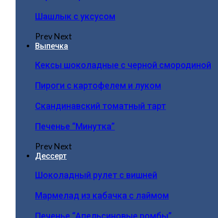
Шашлык с уксусом
Prev
Next
Выпечка
Кексы шоколадные с черной смородиной
Пироги c картофелем и луком
Скандинавский томатный тарт
Печенье “Минутка”
Prev
Next
Дессерт
Шоколадный рулет с вишней
Мармелад из кабачка с лаймом
Печенье “Апельсиновые ромбы”