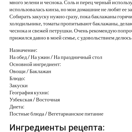
много зелени и чеснока. Соль и перец черный исполь
использовалась кинза, но мои домашние не любят ее з
Собирать закуску нужно сразу, пока баклажаны горячи
холодильнике, томаты пропитывают баклажаны, делаю
чеснока и свежей петрушки. Очень рекомендую попробо
прижился давно в моей семье, с удовольствием делюсь
Назначение:
На обед / На ужин / На праздничный стол
Основной ингредиент:
Овощи / Баклажан
Блюдо:
Закуски
География кухни:
Узбекская / Восточная
Диета:
Постные блюда / Вегетарианское питание
Ингредиенты рецепта: