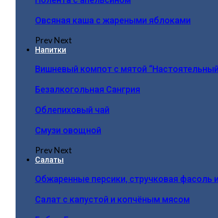
Овсяная каша с жареными яблоками
Prev
Next
Напитки
Вишневый компот с мятой “Настоятельный
Безалкогольная Сангрия
Облепиховый чай
Смузи овощной
Prev
Next
Салаты
Обжаренные персики, стручковая фасоль 
Салат с капустой и копчёным мясом