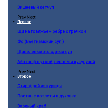
Вишнёвый кетчуп
Prev
Next
Первое
Щи на говяжьем ребре с гречкой
Фо (Вьетнамский суп )
Щавелевый холодный суп
Айнтопф с уткой, перцем и кукурузой
Prev
Next
Второе
Стир-фрай из курицы
Постные котлеты в духовке
Вареный краб