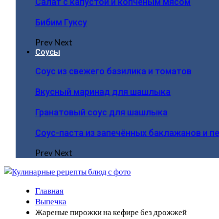
Салат с капустой и копчёным мясом
Бибим Гуксу
Prev
Next
Соусы
Соус из свежего базилика и томатов
Вкусный маринад для шашлыка
Гранатовый соус для шашлыка
Соус-паста из запечённых баклажанов и п
Prev
Next
Главная
Выпечка
Жареные пирожки на кефире без дрожжей