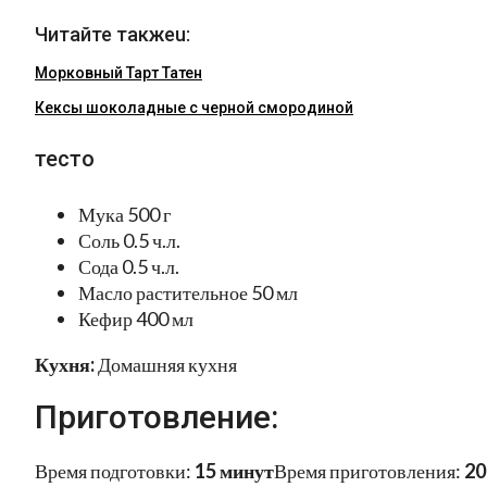
Читайте такжеu:
Морковный Тарт Татен
Кексы шоколадные с черной смородиной
тесто
Мука 500 г
Соль 0.5 ч.л.
Сода 0.5 ч.л.
Масло растительное 50 мл
Кефир 400 мл
Кухня:
Домашняя кухня
Приготовление:
Время подготовки:
15 минут
Время приготовления:
20