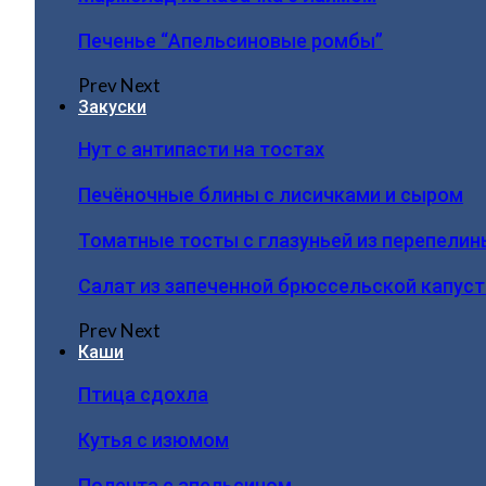
Печенье “Апельсиновые ромбы”
Prev
Next
Закуски
Нут с антипасти на тостах
Печёночные блины с лисичками и сыром
Томатные тосты с глазуньей из перепелин
Салат из запеченной брюссельской капус
Prev
Next
Каши
Птица сдохла
Кутья с изюмом
Полента с апельсином