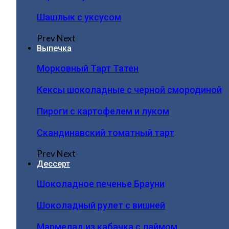
Шашлык с уксусом
Prev
Next
Выпечка
Морковный Тарт Татен
Кексы шоколадные с черной смородиной
Пироги c картофелем и луком
Скандинавский томатный тарт
Prev
Next
Дессерт
Шоколадное печенье Брауни
Шоколадный рулет с вишней
Мармелад из кабачка с лаймом