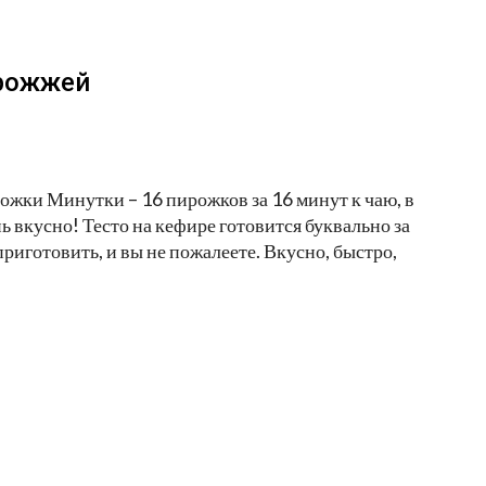
дрожжей
ожки Минутки – 16 пирожков за 16 минут к чаю, в
нь вкусно! Тесто на кефире готовится буквально за
приготовить, и вы не пожалеете. Вкусно, быстро,