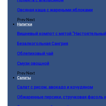
Овсяная каша с жареными яблоками
Prev
Next
Напитки
Вишневый компот с мятой “Настоятельный
Безалкогольная Сангрия
Облепиховый чай
Смузи овощной
Prev
Next
Салаты
Салат с рисом, авокадо и кочудяном
Обжаренные персики, стручковая фасоль 