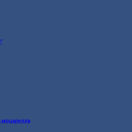
”
и моцарелла