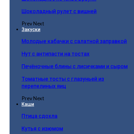
Шоколадный рулет с вишней
Prev
Next
Закуски
Молодые кабачки с салатной заправкой
Нут с антипасти на тостах
Печёночные блины с лисичками и сыром
Томатные тосты с глазуньей из
перепелиных яиц
Prev
Next
Каши
Птица сдохла
Кутья с изюмом