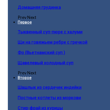
Домашняя грудинка
Prev
Next
Первое
Тыквенный суп-пюре с халуми
Щи на говяжьем ребре с гречкой
Фо (Вьетнамский суп )
Щавелевый холодный суп
Prev
Next
Второе
Шашлык из сердечек индейки
Постные котлеты из моркови
Стир-фрай из курицы