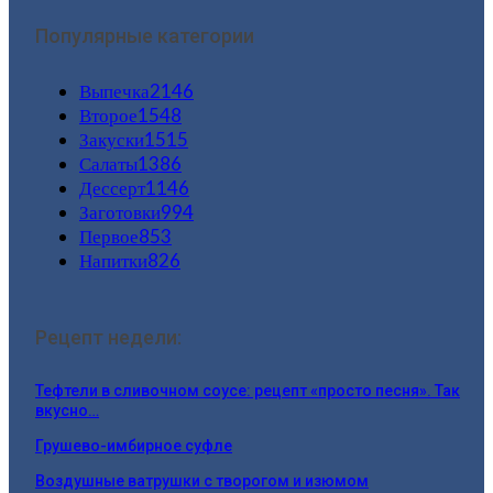
Популярные категории
Выпечка
2146
Второе
1548
Закуски
1515
Салаты
1386
Дессерт
1146
Заготовки
994
Первое
853
Напитки
826
Рецепт недели:
Тефтели в сливочном соусе: рецепт «просто песня». Так
вкусно…
Грушево-имбирное суфле
Воздушные ватрушки с творогом и изюмом