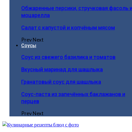
Обжаренные персики, стручковая фасоль 
моцарелла
Салат с капустой и копчёным мясом
Prev
Next
Соусы
Соус из свежего базилика и томатов
Вкусный маринад для шашлыка
Гранатовый соус для шашлыка
Соус-паста из запечённых баклажанов и
перцев
Prev
Next