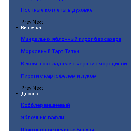
Постные котлеты в духовке
Prev
Next
Выпечка
Миндально-яблочный пирог без сахара
Морковный Тарт Татен
Кексы шоколадные с черной смородиной
Пироги c картофелем и луком
Prev
Next
Дессерт
Кобблер вишневый
Яблочные вафли
Шоколадное печенье Брауни