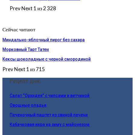
Prev
Next
1 из 2 328
Сейчас читают
Миндально-яблочный пирог без сахара
Морковный Тарт Татен
Кексы шоколадные с черной смородиной
Prev
Next
1 из 715
Рецепт дня:
Салат “Орхидея” с чипсами и ветчиной
Овощные оладьи
Печеночный паштет из свиной печени
Кабачковая икра на зиму с майонезом