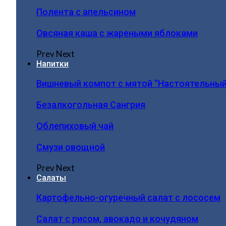
Полента с апельсином
Овсяная каша с жареными яблоками
Prev
Next
Напитки
Вишневый компот с мятой “Настоятельный
Безалкогольная Сангрия
Облепиховый чай
Смузи овощной
Prev
Next
Салаты
Картофельно-огуречный салат с лососем
Салат с рисом, авокадо и кочудяном