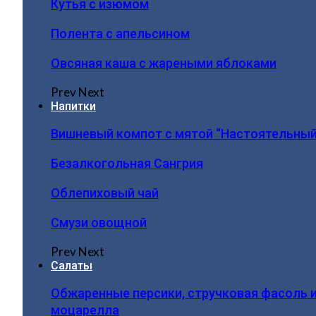
Кутья с изюмом
Полента с апельсином
Овсяная каша с жареными яблоками
Prev
Next
Напитки
Вишневый компот с мятой “Настоятельный
Безалкогольная Сангрия
Облепиховый чай
Смузи овощной
Prev
Next
Салаты
Обжаренные персики, стручковая фасоль 
моцарелла