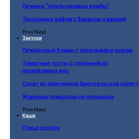
Печенье “Апельсиновые ромбы”
Творожные вафли с бананом и вишней
Prev
Next
Закуски
Печёночные блины с лисичками и сыром
Томатные тосты с глазуньей из
перепелиных яиц
Салат из запеченной брюссельской капус
Жареные помидоры по-румынски
Prev
Next
Каши
Птица сдохла