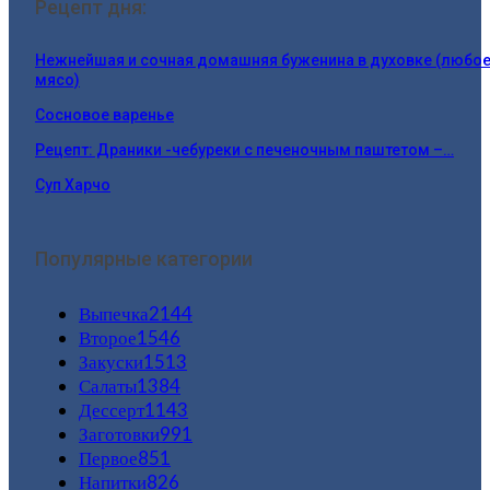
Рецепт дня:
Нежнейшая и сочная домашняя буженина в духовке (любо
мясо)
Сосновое варенье
Рецепт: Драники -чебуреки с печеночным паштетом –…
Суп Харчо
Популярные категории
Выпечка
2144
Второе
1546
Закуски
1513
Салаты
1384
Дессерт
1143
Заготовки
991
Первое
851
Напитки
826