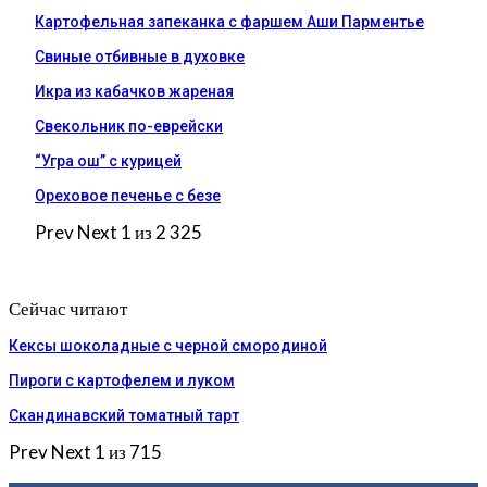
Картофельная запеканка с фаршем Аши Парментье
Свиные отбивные в духовке
Икра из кабачков жареная
Свекольник по-еврейски
“Угра ош” с курицей
Ореховое печенье с безе
Prev
Next
1 из 2 325
Сейчас читают
Кексы шоколадные с черной смородиной
Пироги c картофелем и луком
Скандинавский томатный тарт
Prev
Next
1 из 715