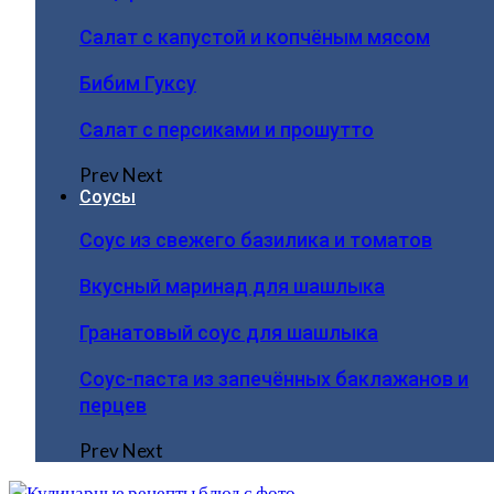
Салат с капустой и копчёным мясом
Бибим Гуксу
Салат с персиками и прошутто
Prev
Next
Соусы
Соус из свежего базилика и томатов
Вкусный маринад для шашлыка
Гранатовый соус для шашлыка
Соус-паста из запечённых баклажанов и
перцев
Prev
Next