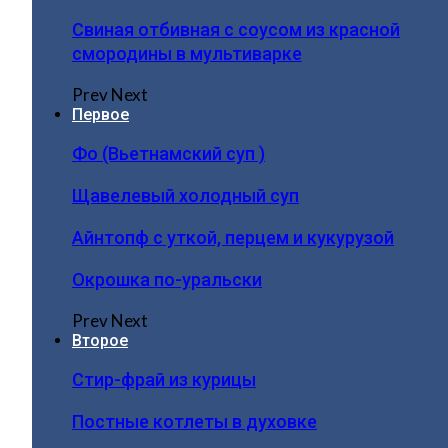
Свиная отбивная с соусом из красной
смородины в мультиварке
Prev
Next
Первое
Фо (Вьетнамский суп )
Щавелевый холодный суп
Айнтопф с уткой, перцем и кукурузой
Окрошка по-уральски
Prev
Next
Второе
Стир-фрай из курицы
Постные котлеты в духовке