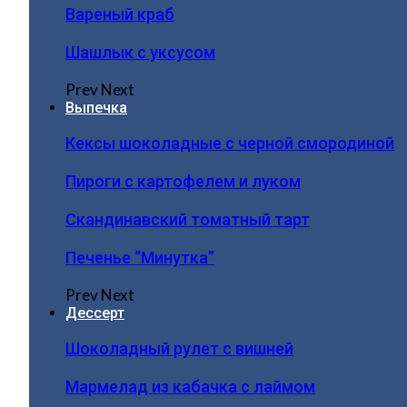
Вареный краб
Шашлык с уксусом
Prev
Next
Выпечка
Кексы шоколадные с черной смородиной
Пироги c картофелем и луком
Скандинавский томатный тарт
Печенье “Минутка”
Prev
Next
Дессерт
Шоколадный рулет с вишней
Мармелад из кабачка с лаймом