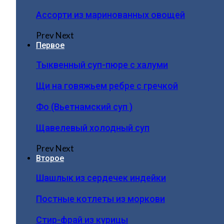
Ассорти из маринованных овощей
Prev
Next
Первое
Тыквенный суп-пюре с халуми
Щи на говяжьем ребре с гречкой
Фо (Вьетнамский суп )
Щавелевый холодный суп
Prev
Next
Второе
Шашлык из сердечек индейки
Постные котлеты из моркови
Стир-фрай из курицы