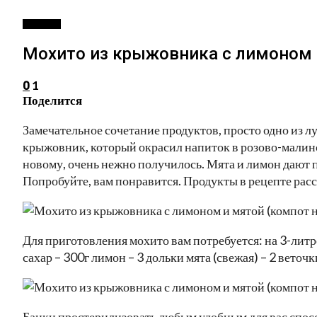
РЕЦЕПТЫ
Мохито из крыжовника с лимоном 
1
0
Поделится
Замечательное сочетание продуктов, просто одно из л
крыжовник, который окрасил напиток в розово-малин
новому, очень нежно получилось. Мята и лимон дают 
Попробуйте, вам понравится. Продукты в рецепте рас
Для приготовления мохито вам потребуется: на 3-литр
сахар – 300г лимон – 3 дольки мята (свежая) – 2 веточ
Банки простерилизовать любым удобным для вас спос