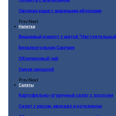
Овсяная каша с жареными яблоками
Prev
Next
Напитки
Вишневый компот с мятой “Настоятельный
Безалкогольная Сангрия
Облепиховый чай
Смузи овощной
Prev
Next
Салаты
Картофельно-огуречный салат с лососем
Салат с рисом, авокадо и кочудяном