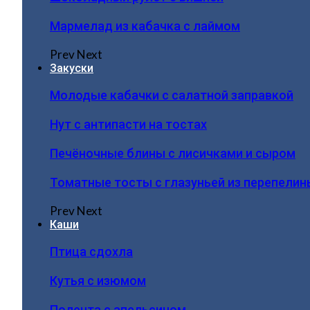
Мармелад из кабачка с лаймом
Prev
Next
Закуски
Молодые кабачки с салатной заправкой
Нут с антипасти на тостах
Печёночные блины с лисичками и сыром
Томатные тосты с глазуньей из перепелин
Prev
Next
Каши
Птица сдохла
Кутья с изюмом
Полента с апельсином