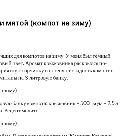
и мятой (компот на зиму)
учших для компотов на зиму. У меня был тёмный
овый цвет. Аромат крыжовника раскрылся по-
приятную горчинку и оттеняют сладость компота.
считаны на 3-литровую банку.
овую банку компота: крыжовник – 500г вода – 2.5 л
ки. Рецепт мохито:
обом. Я держала их над паром 20 минут. Крышки