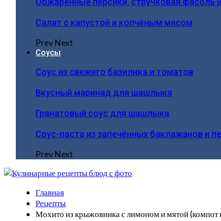
Обжаренные персики, стручковая фасоль 
Салат с капустой и копчёным мясом
Prev
Next
Соусы
Соус из свежего базилика и томатов
Вкусный маринад для шашлыка
Гранатовый соус для шашлыка
Соус-паста из запечённых баклажанов и п
Prev
Next
Главная
Рецепты
Мохито из крыжовника с лимоном и мятой (компот 