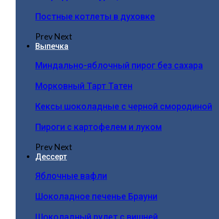
Постные котлеты в духовке
Prev
Next
Выпечка
Миндально-яблочный пирог без сахара
Морковный Тарт Татен
Кексы шоколадные с черной смородиной
Пироги c картофелем и луком
Prev
Next
Дессерт
Яблочные вафли
Шоколадное печенье Брауни
Шоколадный рулет с вишней