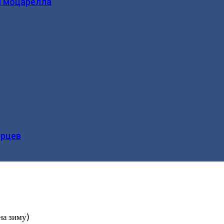
и моцарелла
ерцев
на зиму)