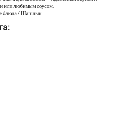
ми или любимым соусом.
ие блюда / Шашлык
та: