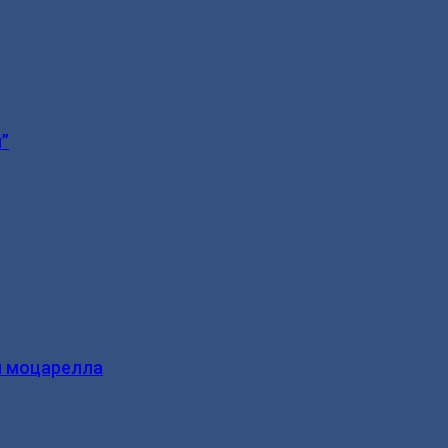
”
и моцарелла