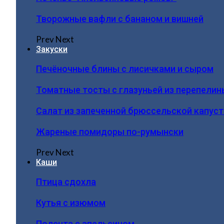
Творожные вафли с бананом и вишней
Prev
Next
Закуски
Печёночные блины с лисичками и сыром
Томатные тосты с глазуньей из перепелин
Салат из запеченной брюссельской капус
Жареные помидоры по-румынски
Prev
Next
Каши
Птица сдохла
Кутья с изюмом
Полента с апельсином