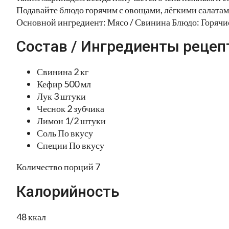
Подавайте блюдо горячим с овощами, лёгкими салата
Основной ингредиент: Мясо / Свинина Блюдо: Горяч
Состав / Ингредиенты рецеп
Свинина 2 кг
Кефир 500 мл
Лук 3 штуки
Чеснок 2 зубчика
Лимон 1/2 штуки
Соль По вкусу
Специи По вкусу
Количество порций 7
Калорийность
48 ккал