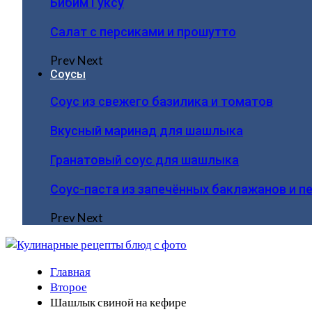
Бибим Гуксу
Салат с персиками и прошутто
Prev
Next
Соусы
Соус из свежего базилика и томатов
Вкусный маринад для шашлыка
Гранатовый соус для шашлыка
Соус-паста из запечённых баклажанов и п
Prev
Next
Главная
Второе
Шашлык свиной на кефире