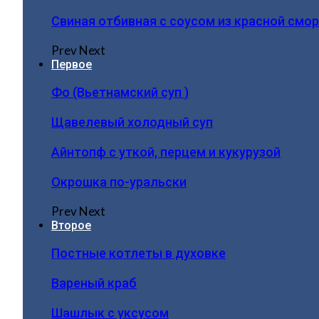
Свиная отбивная с соусом из красной смо
Prev
Next
Первое
Фо (Вьетнамский суп )
Щавелевый холодный суп
Айнтопф с уткой, перцем и кукурузой
Окрошка по-уральски
Prev
Next
Второе
Постные котлеты в духовке
Вареный краб
Шашлык с уксусом