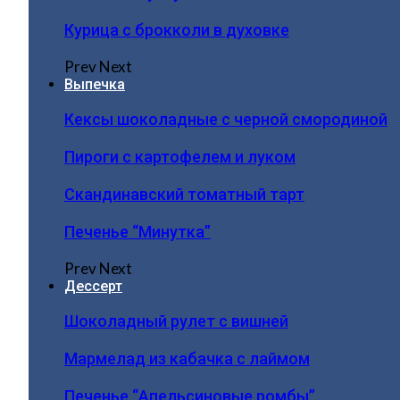
Курица с брокколи в духовке
Prev
Next
Выпечка
Кексы шоколадные с черной смородиной
Пироги c картофелем и луком
Скандинавский томатный тарт
Печенье “Минутка”
Prev
Next
Дессерт
Шоколадный рулет с вишней
Мармелад из кабачка с лаймом
Печенье “Апельсиновые ромбы”