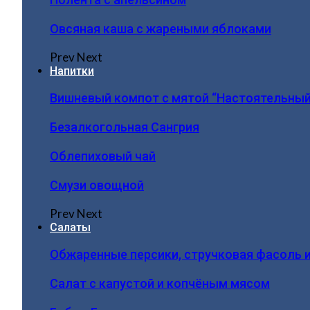
Овсяная каша с жареными яблоками
Prev
Next
Напитки
Вишневый компот с мятой “Настоятельный
Безалкогольная Сангрия
Облепиховый чай
Смузи овощной
Prev
Next
Салаты
Обжаренные персики, стручковая фасоль 
Салат с капустой и копчёным мясом