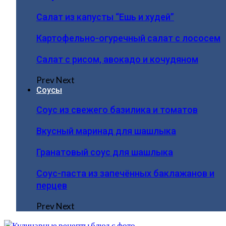
Салат из капусты “Ешь и худей”
Картофельно-огуречный салат с лососем
Салат с рисом, авокадо и кочудяном
Prev
Next
Соусы
Соус из свежего базилика и томатов
Вкусный маринад для шашлыка
Гранатовый соус для шашлыка
Соус-паста из запечённых баклажанов и
перцев
Prev
Next