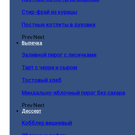
Стир-фрай из курицы
Постные котлеты в духовке
Prev
Next
Выпечка
Заливной пирог с лисичками
Тарт с черри и сыром
Тостовый хлеб
Миндально-яблочный пирог без сахара
Prev
Next
Дессерт
Кобблер вишневый