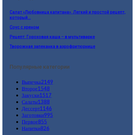
Салат «Любовница капитана». Легкий и простой рецепт,
который…
Соус с хреном
Рецепт: Гороховая каша – в мультиварке
Творожная запеканка в аэрофритюрнице
Популярные категории
Выпечка
2149
Второе
1548
Закуски
1517
Салаты
1388
Дессерт
1146
Заготовки
995
Первое
855
Напитки
826