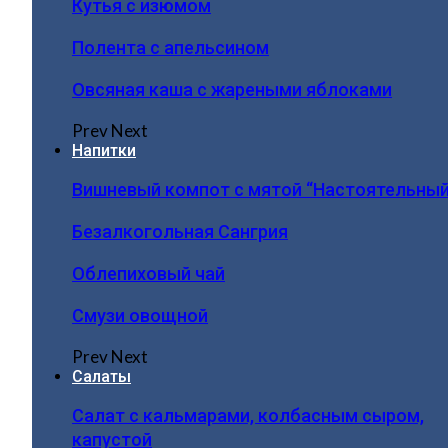
Кутья с изюмом
Полента с апельсином
Овсяная каша с жареными яблоками
Prev
Next
Напитки
Вишневый компот с мятой “Настоятельный
Безалкогольная Сангрия
Облепиховый чай
Смузи овощной
Prev
Next
Салаты
Салат с кальмарами, колбасным сыром,
капустой