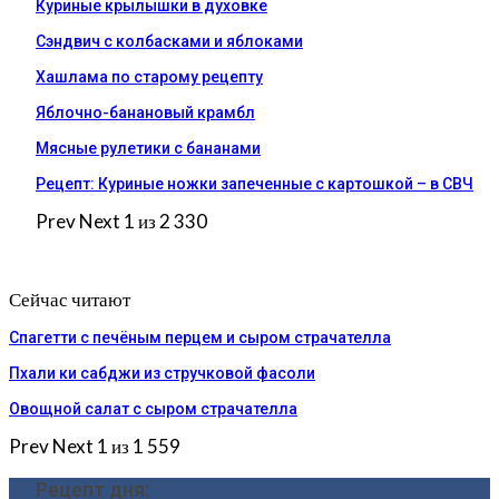
Куриные крылышки в духовке
Сэндвич с колбасками и яблоками
Хашлама по старому рецепту
Яблочно-банановый крамбл
Мясные рулетики с бананами
Рецепт: Куриные ножки запеченные с картошкой – в СВЧ
Prev
Next
1 из 2 330
Сейчас читают
Спагетти с печёным перцем и сыром страчателла
Пхали ки сабджи из стручковой фасоли
Овощной салат с сыром страчателла
Prev
Next
1 из 1 559
Рецепт дня: