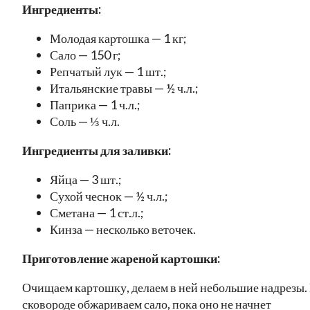
Ингредиенты:
Молодая картошка — 1 кг;
Сало — 150 г;
Репчатый лук — 1 шт.;
Итальянские травы — ½ ч.л.;
Паприка — 1 ч.л.;
Соль — ⅓ ч.л.
Ингредиенты для заливки:
Яйца — 3 шт.;
Сухой чеснок — ½ ч.л.;
Сметана — 1 ст.л.;
Кинза — несколько веточек.
Приготовление жареной картошки:
Очищаем картошку, делаем в ней небольшие надрезы.
сковороде обжариваем сало, пока оно не начнет