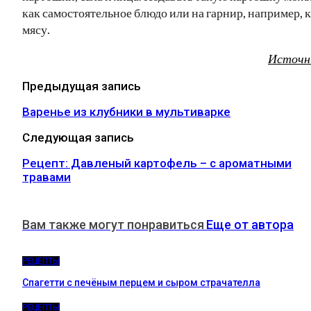
как самостоятельное блюдо или на гарнир, например, к
мясу.
Источн
Предыдущая запись
Варенье из клубники в мультиварке
Следующая запись
Рецепт: Давленый картофель – с ароматными
травами
Вам также могут понравиться
Еще от автора
РЕЦЕПТЫ
Спагетти с печёным перцем и сыром страчателла
РЕЦЕПТЫ