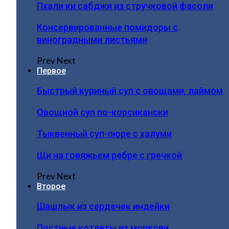
Пхали ки сабджи из стручковой фасоли
Консервированные помидоры с
виноградными листьями
Prev
Next
Первое
Быстрый куриный суп с овощами, лаймом
Овощной суп по-корсикански
Тыквенный суп-пюре с халуми
Щи на говяжьем ребре с гречкой
Prev
Next
Второе
Шашлык из сердечек индейки
Постные котлеты из моркови