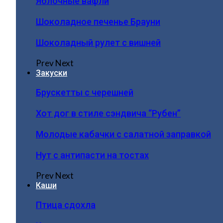
Яблочные вафли
Шоколадное печенье Брауни
Шоколадный рулет с вишней
Prev
Next
Закуски
Брускетты с черешней
Хот дог в стиле сэндвича “Рубен”
Молодые кабачки с салатной заправкой
Нут с антипасти на тостах
Prev
Next
Каши
Птица сдохла