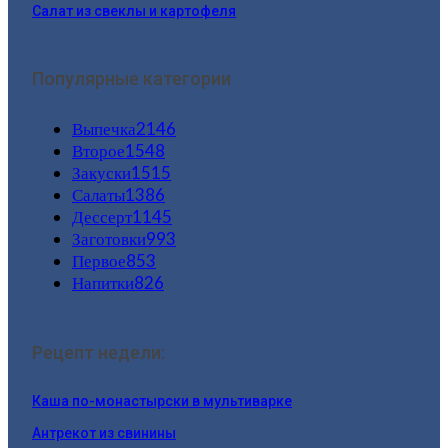
Салат из свеклы и картофеля
Популярные категории
Выпечка
2146
Второе
1548
Закуски
1515
Салаты
1386
Дессерт
1145
Заготовки
993
Первое
853
Напитки
826
Рецепт недели:
Каша по-монастырски в мультиварке
Антрекот из свинины