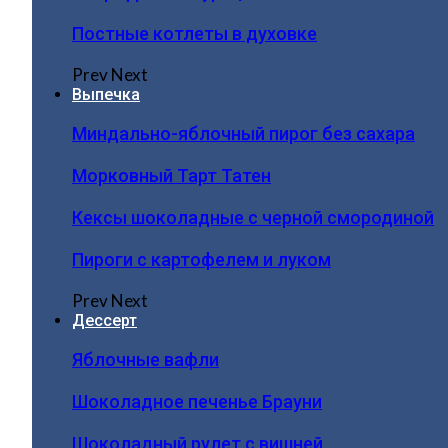
Постные котлеты в духовке
Prev
Next
Выпечка
Миндально-яблочный пирог без сахара
Морковный Тарт Татен
Кексы шоколадные с черной смородиной
Пироги c картофелем и луком
Prev
Next
Дессерт
Яблочные вафли
Шоколадное печенье Брауни
Шоколадный рулет с вишней