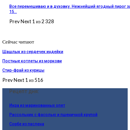
Все перемешиваю и в духовку. Нежнейший ягодный пирог з
15…
Prev
Next
1 из 2 328
Сейчас читают
Шашлык из сердечек индейки
Постные котлеты из моркови
Стир-фрай из курицы
Prev
Next
1 из 516
Рецепт дня:
Икра из маринованных опят
Рассольник с фасолью и пшеничной крупой
Сорбе из паслена