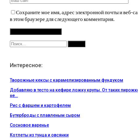
Сохраните мое имя, адрес электронной почты и веб-са
в этом браузере для следующего комментария.
Интересное:
Творожные кексы с карамелизированным фундуком
Добавляю в тесто на кефире ложку крупы. От таких пирожк
не…
Рис с фаршем и картофелем
Бутерброды с плавленым сыром
Сосновое варенье
Котлеты из тунца и овсянки