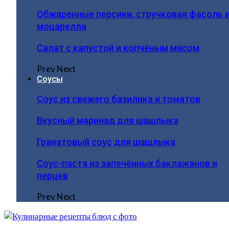
Обжаренные персики, стручковая фасоль 
моцарелла
Салат с капустой и копчёным мясом
Prev
Next
Соусы
Соус из свежего базилика и томатов
Вкусный маринад для шашлыка
Гранатовый соус для шашлыка
Соус-паста из запечённых баклажанов и
перцев
Prev
Next