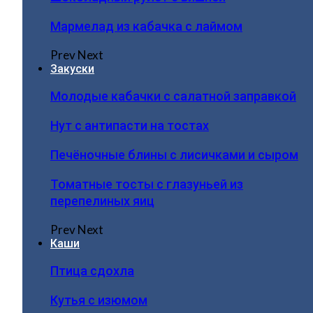
Мармелад из кабачка с лаймом
Prev
Next
Закуски
Молодые кабачки с салатной заправкой
Нут с антипасти на тостах
Печёночные блины с лисичками и сыром
Томатные тосты с глазуньей из
перепелиных яиц
Prev
Next
Каши
Птица сдохла
Кутья с изюмом