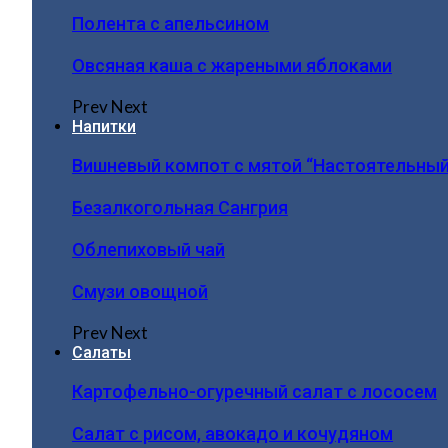
Полента с апельсином
Овсяная каша с жареными яблоками
Prev
Next
Напитки
Вишневый компот с мятой “Настоятельный
Безалкогольная Сангрия
Облепиховый чай
Смузи овощной
Prev
Next
Салаты
Картофельно-огуречный салат с лососем
Салат с рисом, авокадо и кочудяном