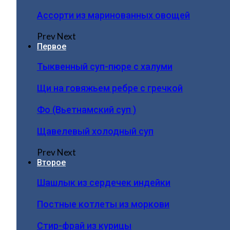
Ассорти из маринованных овощей
Prev
Next
Первое
Тыквенный суп-пюре с халуми
Щи на говяжьем ребре с гречкой
Фо (Вьетнамский суп )
Щавелевый холодный суп
Prev
Next
Второе
Шашлык из сердечек индейки
Постные котлеты из моркови
Стир-фрай из курицы